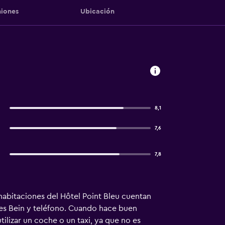
iones
Ubicación
8,1
7,6
7,8
 habitaciones del Hôtel Point Bleu cuentan
es Bein y teléfono. Cuando hace buen
utilizar un coche o un taxi, ya que no es