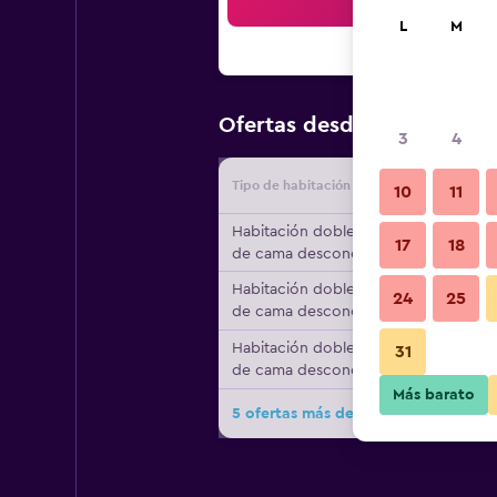
Bus
L
M
$86
Ofertas desde
/
Oferta má
3
4
Tipo de habitación
Proveedo
10
11
Habitación doble, tipo
17
18
de cama desconocido
Habitación doble, tipo
24
25
de cama desconocido
Habitación doble, tipo
31
de cama desconocido
Más barato
5 ofertas más de Hotel Point Bleu