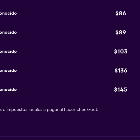
$86
conocido
$89
conocido
$103
conocido
$136
conocido
$145
conocido
as e impuestos locales a pagar al hacer check-out.