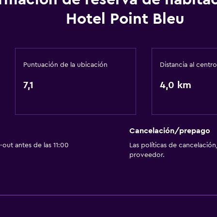
Salud y seguridad
Hotel Point Bleu
Limpieza diaria
Botiquín de primeros aux
Cámaras CCTV en zonas
Puntuación de la ubicación
Distancia al centro
Cámaras CCTV en el exte
7,1
4,0 km
Mosquitera
Caja fuerte
Estacionamiento y tran
Cancelación/prepago
out antes de las 11:00
Las políticas de cancelación
Carga de vehículos eléct
proveedor.
Estacionamiento
Estacionamiento privad