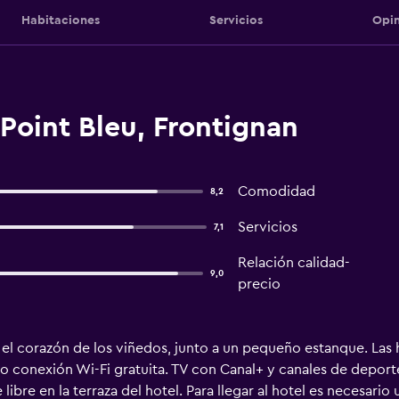
Habitaciones
Servicios
Opin
Point Bleu, Frontignan
Comodidad
8,2
Servicios
7,1
Relación calidad-
9,0
precio
n el corazón de los viñedos, junto a un pequeño estanque. Las
onexión Wi-Fi gratuita. TV con Canal+ y canales de deport
ibre en la terraza del hotel. Para llegar al hotel es necesario 