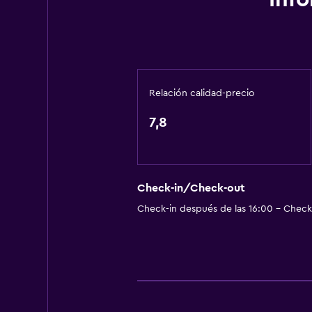
Baño
Inodoro con cisterna alta
Tina de baño
Secador de pelo
Relación calidad-precio
Aseo
7,8
Papel higiénico
Baño privado
General
Check-in/Check-out
Check-in después de las 16:00 - Check-
Habitaciones familiares
Vista al jardín
Piso de parquet o madera noble
Vista al lago
Teléfono