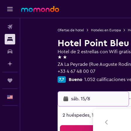
Vuelos
Ofertas de hotel
Hoteles en Europa
Ho
Alojamientos
Hotel Point Bleu
Autos
Hotel de 2 estrellas con Wifi gratis
2 estrellas
Planifica con IA
ZA La Peyrade (Rue Auguste Rodin)
+33 4 67 48 00 07
Bueno
1.052 calificaciones v
7,7
Trips
Español
sáb. 15/8
-
2 huéspedes, 1 habitación