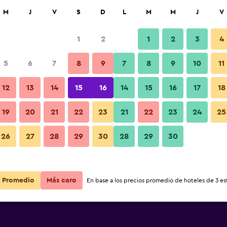
car
M
J
V
S
D
L
M
M
J
V
1
2
1
2
3
4
s barata de precio por noche
5
6
7
8
9
7
8
9
10
11
r
Total noche
12
13
14
15
16
14
15
16
17
18
$86
Ver oferta
19
20
21
22
23
21
22
23
24
25
26
27
28
29
30
28
29
30
$89
Ver oferta
$103
Ver oferta
Promedio
Más caro
En base a los precios promedio de hoteles de 3 est