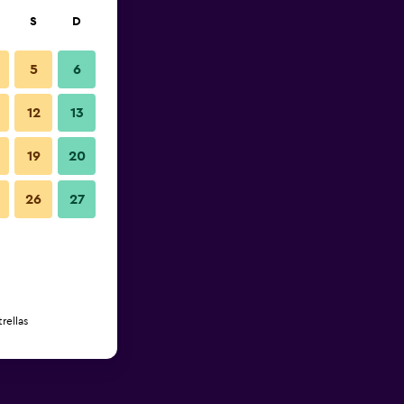
S
D
5
6
12
13
19
20
26
27
rellas