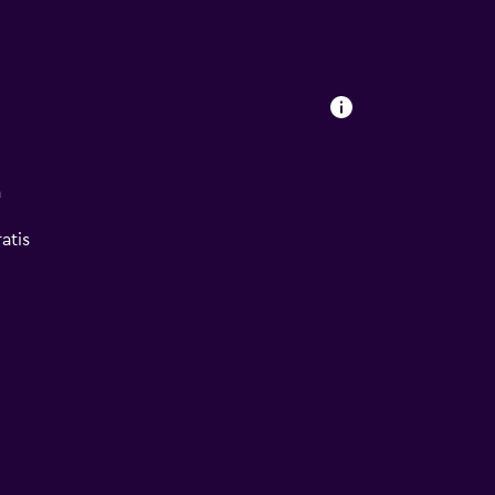
a
atis