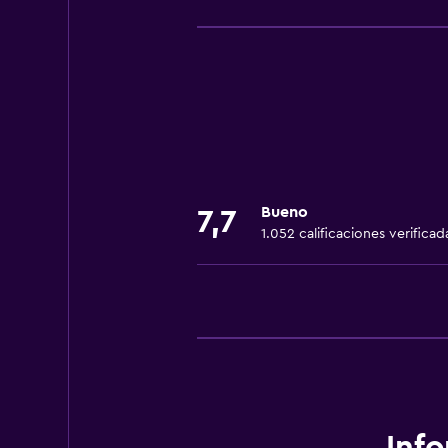
Unidad ubicada en la planta baja
Unidad accesible para personas en 
Mascotas permitidas bajo consulta
Accesibilidad
Ducha adaptada para silla de rued
Silla para ducha
Bueno
7,7
Estacionamiento accesible
1.052 calificaciones verificad
Habitación hipoalergénica
Para no fumadores
Almohada sin plumas
Inodoro con barras de apoyo
Plantas superiores accesibles por 
Áreas designadas para fumadores
Inf