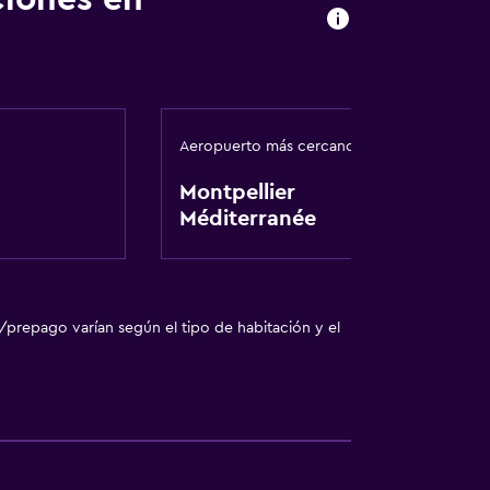
ilios
 comunes
Aeropuerto más cercano
rior
Montpellier
Méditerranée
sporte
/prepago varían según el tipo de habitación y el
ricos
o