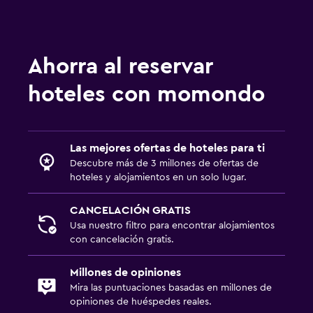
Sofá cama
Perchero
Armario o clóset
Ahorra al reservar
hoteles con momondo
Sistema de entretenimiento
TV de pantalla plana
TV por cable o vía satélite
Las mejores ofertas de hoteles para ti
Radio
Descubre más de 3 millones de ofertas de
hoteles y alojamientos en un solo lugar.
Sala de estar/TV compartida
TV
CANCELACIÓN GRATIS
Usa nuestro filtro para encontrar alojamientos
con cancelación gratis.
Lavandería
Lavandería
Millones de opiniones
Servicios de lavandería/tintorería
Mira las puntuaciones basadas en millones de
opiniones de huéspedes reales.
Plancha y tabla de planchar