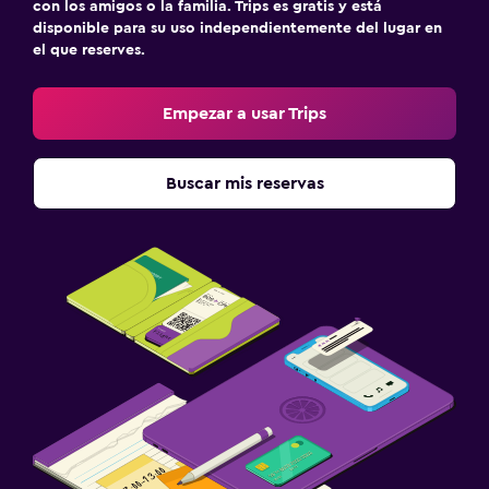
con los amigos o la familia. Trips es gratis y está
disponible para su uso independientemente del lugar en
Estacionamiento y transporte
el que reserves.
Estacionamiento gratuito
Traslado aeropuerto
Empezar a usar Trips
Aire libre
Buscar mis reservas
Área de picnic
Terraza/patio
Zona de trabajo
Fax/fotocopiadora
Escritorio
Actividades
Visitas a bodegas