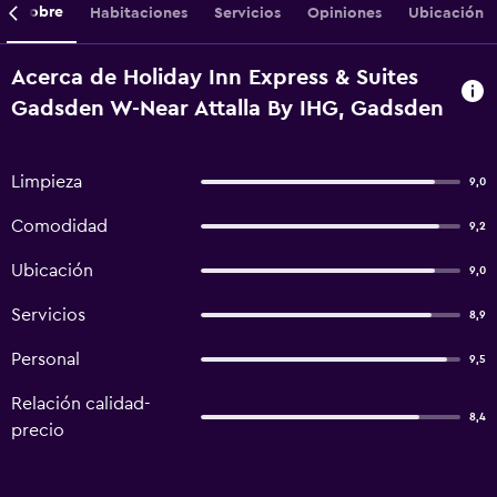
Sobre
Habitaciones
Servicios
Opiniones
Ubicación
Acerca de Holiday Inn Express & Suites
Gadsden W-Near Attalla By IHG, Gadsden
Limpieza
9,0
Comodidad
9,2
Ubicación
9,0
Servicios
8,9
Personal
9,5
Relación calidad-
8,4
precio