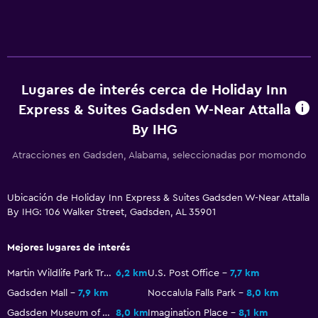
Cafetera
Máquina expendedora (bebidas)
Máquina expendedora (botanas)
Comedor
Lugares de interés cerca de Holiday Inn
Express & Suites Gadsden W-Near Attalla
General
By IHG
Posibilidad de habitaciones conectadas
Espacio de almacenamiento
Atracciones en Gadsden, Alabama, seleccionadas por momondo
Vista a una calle tranquila
Ubicación de Holiday Inn Express & Suites Gadsden W-Near Attalla
Zona de estar
By IHG: 106 Walker Street, Gadsden, AL 35901
Sofá
Habitaciones insonorizadas
Mejores lugares de interés
Insonorización
Martin Wildlife Park Trail
6,2 km
U.S. Post Office
7,7 km
Teléfono
Gadsden Mall
7,9 km
Noccalula Falls Park
8,0 km
Gadsden Museum of Art
8,0 km
Imagination Place
8,1 km
Alfombrado