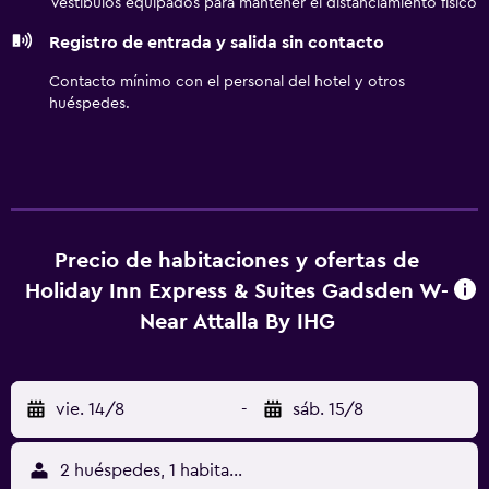
Vestíbulos equipados para mantener el distanciamiento físico
opacas. Se ofrece servicio de limpieza todos los días. Los
Registro de entrada y salida sin contacto
servicios de ocio y esparcimiento en este hotel incluyen
una piscina al aire libre y gimnasio abierto las 24 horas. Se
Contacto mínimo con el personal del hotel y otros
pueden practicar las actividades de ocio y esparcimiento
huéspedes.
que se indican más abajo en las instalaciones o cerca del
alojamiento (es posible que se aplique un recargo).
Precio de habitaciones y ofertas de
Holiday Inn Express & Suites Gadsden W-
Near Attalla By IHG
vie. 14/8
-
sáb. 15/8
2 huéspedes, 1 habitación