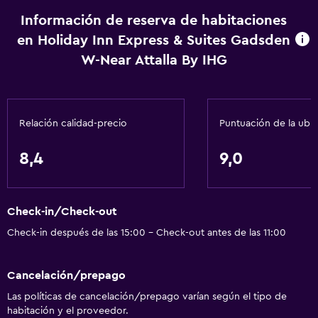
Silla para ducha
Información de reserva de habitaciones
en Holiday Inn Express & Suites Gadsden
Ascensor disponible
W-Near Attalla By IHG
Estacionamiento accesible
Tina de baño adaptada
Inodoro con barras de apoyo
Relación calidad-precio
Puntuación de la ubi
Plantas superiores accesibles por ascensor
8,4
9,0
Servicios básicos
Internet
Check-in/Check-out
Wifi
Check-in después de las 15:00 - Check-out antes de las 11:00
Extinguidor
Artículos de aseo gratis
Cancelación/prepago
Alarma de humo
Las políticas de cancelación/prepago varían según el tipo de
Calefacción
habitación y el proveedor.