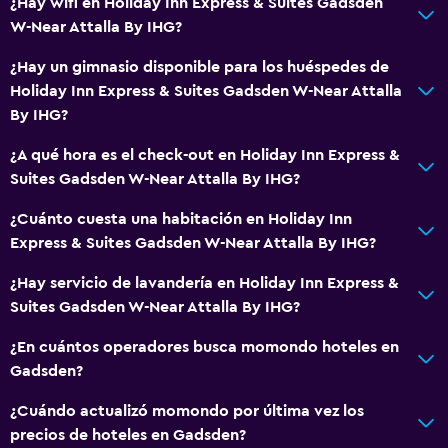
¿Hay wifi en Holiday Inn Express & Suites Gadsden
Servicio de habitaciones
W-Near Attalla By IHG?
Acceso con llave
¿Hay un gimnasio disponible para los huéspedes de
Acceso con tarjeta
Holiday Inn Express & Suites Gadsden W-Near Attalla
Check-out exprés
By IHG?
Recepción 24 horas
¿A qué hora es el check-out en Holiday Inn Express &
Salas de conferencia
Suites Gadsden W-Near Attalla By IHG?
Caja fuerte
¿Cuánto cuesta una habitación en Holiday Inn
Express & Suites Gadsden W-Near Attalla By IHG?
Comedor
¿Hay servicio de lavandería en Holiday Inn Express &
Tetera eléctrica
Suites Gadsden W-Near Attalla By IHG?
Microondas
¿En cuántos operadores busca momondo hoteles en
Cocina
Gadsden?
Tetera/cafetera
¿Cuándo actualizó momondo por última vez los
Nevera
precios de hoteles en Gadsden?