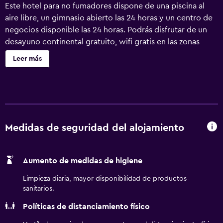
Este hotel para no fumadores dispone de una piscina al
aire libre, un gimnasio abierto las 24 horas y un centro de
negocios disponible las 24 horas. Podrás disfrutar de un
desayuno continental gratuito, wifi gratis en las zonas
comunes y aparcamiento gratuito. También encontrarás
Leer más
café o té en las zonas comunes, una piscina de temporada
y un centro de negocios. Holiday Inn Express Hotel &
Suites Gadsden W-Near Attalla by IHG ofrece 70
alojamientos con aire acondicionado, cafetera y tetera y
secador de pelo. Cabe destacar que este alojamiento
permite a sus clientes elegir el tipo de almohada. Se
Medidas de seguridad del alojamiento
ofrece una televisión de pantalla plana de 32 pulgadas con
canales por cable de suscripción. Se ofrece frigorífico y
Aumento de medidas de higiene
microondas. Los baños están equipados con bañera o
ducha. Este hotel en Attalla ofrece acceso a Internet wifi
Limpieza diaria, mayor disponibilidad de productos
gratis. Los servicios para las personas de negocios
sanitarios.
incluyen escritorio y teléfono; se ofrecen llamadas locales
Políticas de distanciamiento físico
gratuitas (pueden existir restricciones). Las habitaciones
también incluyen tabla de planchar con plancha y cortinas