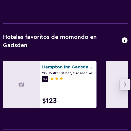
Baño
Secador de pelo
Baño privado
Hoteles favoritos de momondo en
Ducha
Gadsden
Tina de baño
Aseo
Hampton Inn Gadsden/Attalla I-59
Papel higiénico
206 Walker Street, Gadsden, AL
3 estrellas
8,7
Ducha italiana
Habitación
$123
Cama plegable
Enchufe cerca de la cama
Despertador