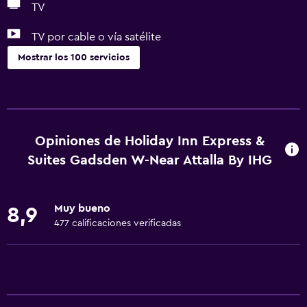
TV
TV por cable o vía satélite
Mostrar los 100 servicios
Accesibilidad y adecuación
Unidad ubicada en la planta baja
Unidad accesible para personas en silla de ruedas
Opiniones de Holiday Inn Express &
Para no fumadores
Suites Gadsden W-Near Attalla By IHG
Fregadero bajo
Almohada sin plumas
Muy bueno
8,9
Mascotas permitidas bajo consulta (pueden aplicar cargos
477 calificaciones verificadas
extra)
Accesibilidad
Ducha adaptada para silla de ruedas
Ascensor