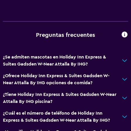
Aire acondicionado
Ropa de cama
Toallas
Champú
Preguntas frecuentes
Gel de ducha
Toallas/ropa de cama (cargo adicional)
¿Se admiten mascotas en Holiday Inn Express &
Papeleras
Suites Gadsden W-Near Attalla By IHG?
Acondicionador
¿Ofrece Holiday Inn Express & Suites Gadsden W-
Near Attalla By IHG opciones de comida?
Servicios y facilidades
¿Tiene Holiday Inn Express & Suites Gadsden W-Near
Centro de negocios
Attalla By IHG piscina?
Servicio de despertador
¿Cuál es el número de teléfono de Holiday Inn
Instalaciones para reuniones
Express & Suites Gadsden W-Near Attalla By IHG?
Minimercado en las instalaciones