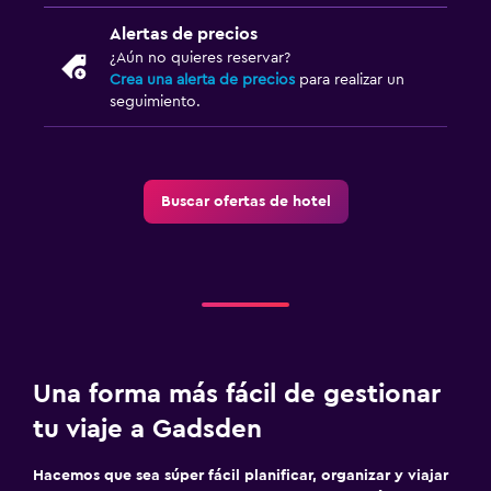
Secadora
Alertas de precios
¿Aún no quieres reservar?
Lavadora
Crea una alerta de precios
para realizar un
seguimiento.
Salud y seguridad
Limpieza diaria
Cámaras CCTV en zonas comunes
Buscar ofertas de hotel
Botiquín de primeros auxilios
Detector de monóxido de carbono
Caja fuerte
Piscina y spa
Una forma más fácil de gestionar
Bañera de hidromasaje
tu viaje a Gadsden
Piscina al aire libre
Toallas para piscina
Hacemos que sea súper fácil planificar, organizar y viajar