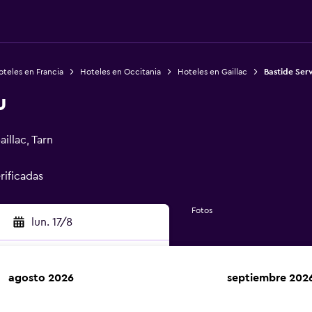
teles en Francia
Hoteles en Occitania
Hoteles en Gaillac
Bastide Ser
u
illac, Tarn
rificadas
Fotos
lun. 17/8
agosto 2026
septiembre 202
car