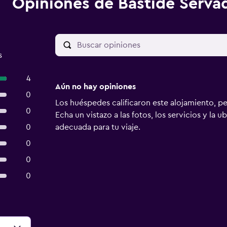
Opiniones de Bastide Serva
s
4
Aún no hay opiniones
0
Los huéspedes calificaron este alojamiento, p
0
Echa un vistazo a las fotos, los servicios y la u
0
adecuada para tu viaje.
0
0
0