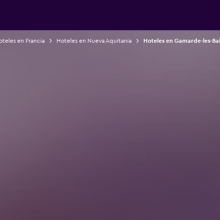
teles en Francia
Hoteles en Nueva Aquitania
Hoteles en Gamarde-les-Ba