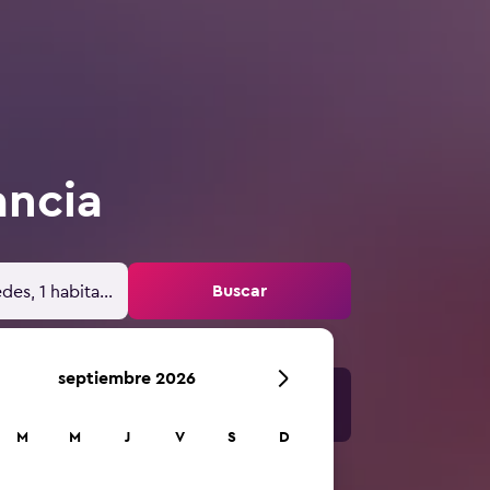
ancia
Buscar
des, 1 habitación
septiembre 2026
M
M
J
V
S
D