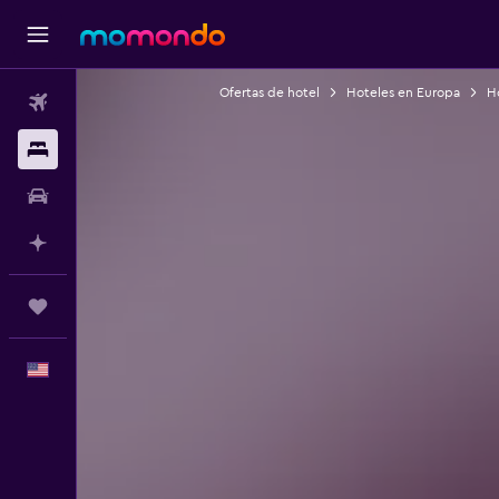
Ofertas de hotel
Hoteles en Europa
Ho
Vuelos
Alojamientos
Autos
Planifica con IA
Trips
Español