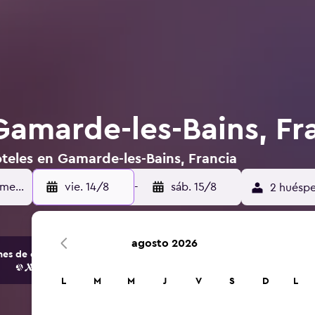
Gamarde-les-Bains, Fr
teles en Gamarde-les-Bains, Francia
vie. 14/8
-
sáb. 15/8
2 huéspe
agosto 2026
s de opciones de hoteles y alojamientos.
L
M
M
J
V
S
D
L