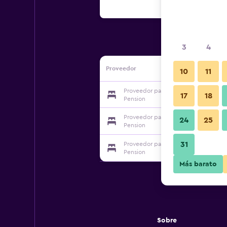
3
4
Proveedor
10
11
Proveedor para Ganghwa-do Manisan 
17
18
Pension
Proveedor para Ganghwa-do Manisan 
24
25
Pension
31
Proveedor para Ganghwa-do Manisan 
Pension
Más barato
Sobre