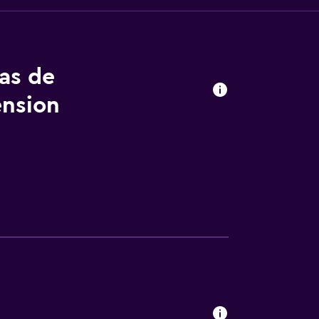
tas de
ension