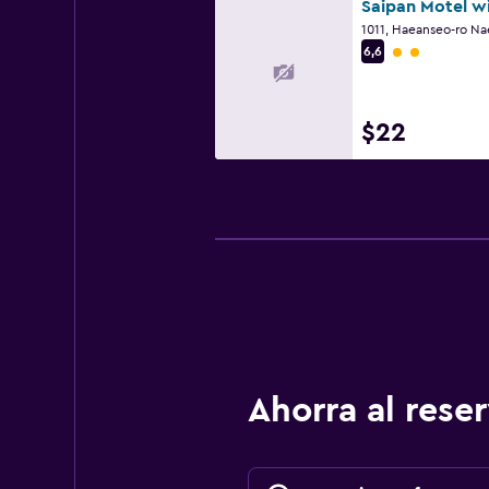
Categoría 2
6,6
$22
Ahorra al res