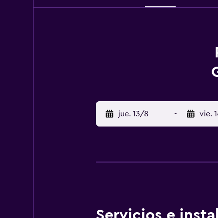
jue. 13/8
-
vie. 
Servicios e inst