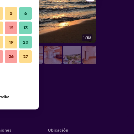
5
6
12
13
1/58
Otros
19
20
26
27
rellas
iones
Ubicación