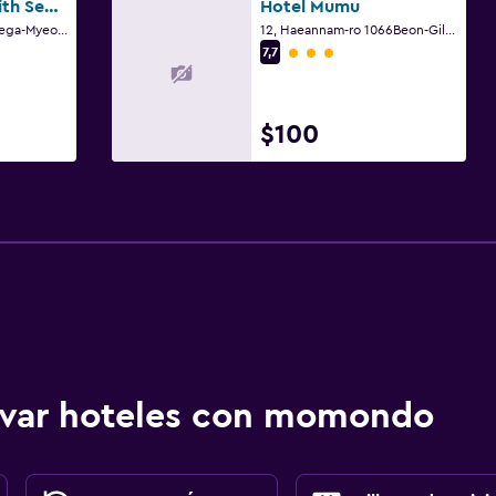
Saipan Motel with Sea View
Hotel Mumu
1011, Haeanseo-ro Naega-Myeon, Ganghwa-gun
12, Haeannam-ro 1066Beon-Gil, Hwado-Myeon, Ganghwa-gun
Categoría 3
7,7
$100
ervar hoteles con momondo