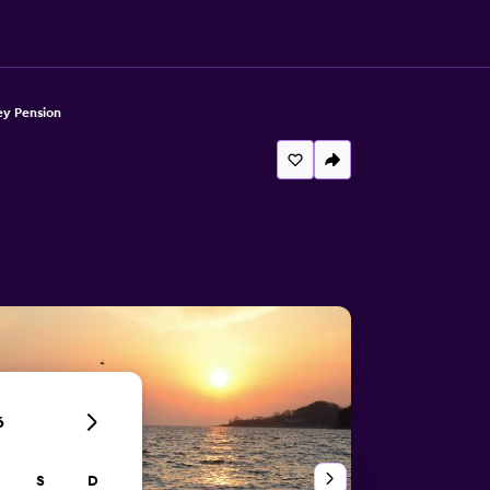
y Pension
6
S
D