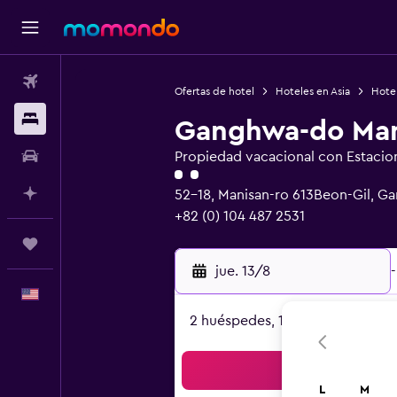
Vuelos
Ofertas de hotel
Hoteles en Asia
Hotel
Alojamientos
Ganghwa-do Mani
Autos
Propiedad vacacional con Estaci
Categoría 2
Planifica con IA
52-18, Manisan-ro 613Beon-Gil, 
+82 (0) 104 487 2531
Trips
jue. 13/8
-
Español
2 huéspedes, 1 habitación
Bus
L
M