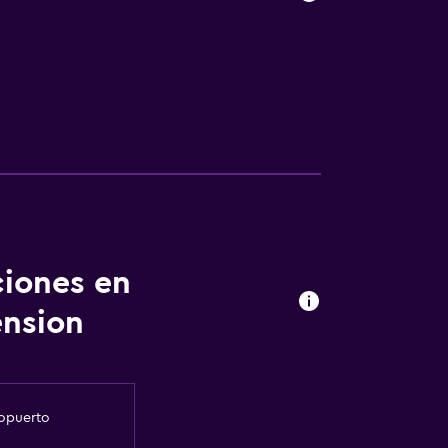
ciones en
ension
ropuerto