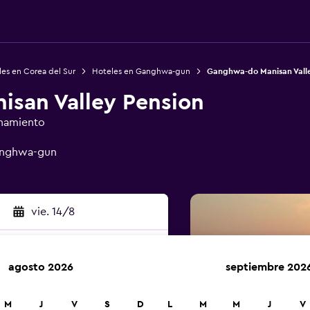
es en Corea del Sur
Hoteles en Ganghwa-gun
Ganghwa-do Manisan Valle
san Valley Pension
onamiento
Ganghwa-gun
vie. 14/8
agosto 2026
septiembre 202
car
M
J
V
S
D
L
M
M
J
V