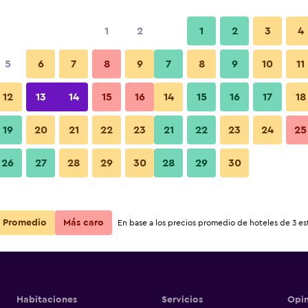
1
2
1
2
3
4
5
6
7
8
9
7
8
9
10
11
Playa
12
13
14
15
16
14
15
16
17
18
Valley
Ver precios
19
20
21
22
23
21
22
23
24
25
Valley
Fotos
26
27
28
29
30
28
29
30
Ver precios
Valley
Ver precios
Promedio
Más caro
En base a los precios promedio de hoteles de 3 est
Habitaciones
Servicios
Opin