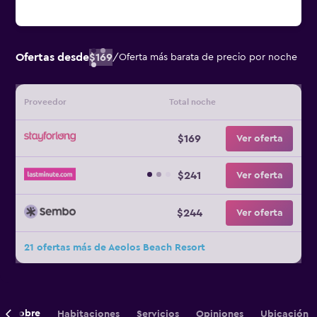
Ofertas desde
$169
/
Oferta más barata de precio por noche
Proveedor
Total noche
$169
Ver oferta
$241
Ver oferta
$244
Ver oferta
21 ofertas más de Aeolos Beach Resort
Sobre
Habitaciones
Servicios
Opiniones
Ubicación