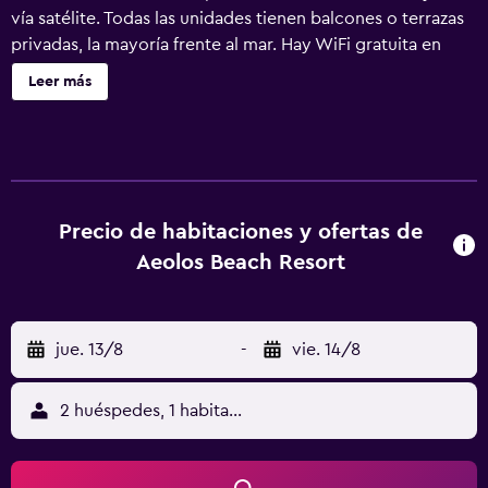
vía satélite. Todas las unidades tienen balcones o terrazas
privadas, la mayoría frente al mar. Hay WiFi gratuita en
todas las zonas. Los huéspedes del Aeolos podrán disfrutar
Leer más
de una amplia variedad de deportes al aire libre, como
aeróbic, gimnasia acuática y voley playa. El complejo
cuenta con 2 piscinas de agua dulce al aire libre. También
se ofrecen masajes y tratamientos de belleza. El complejo
alberga un anfiteatro, donde se organizan diferentes
programas de animación cada día. El complejo cuenta con
Precio de habitaciones y ofertas de
una gran variedad de sitios para comer y beber, donde los
Aeolos Beach Resort
huéspedes podrán disfrutar de exquisitos platos de cocina
griega e internacional. El Aeolos ofrece excursiones a
lugares de interés cercanos, como el palacio de Aquileón,
jue. 13/8
-
vie. 14/8
el centro histórico de Corfú y la localidad tradicional de
Gasturi.
2 huéspedes, 1 habitación