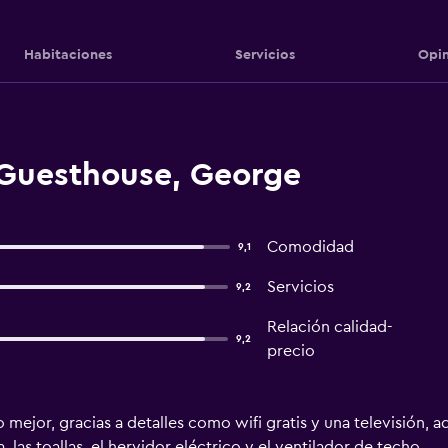
Habitaciones
Servicios
Opin
 Guesthouse, George
Comodidad
9,1
Servicios
9,2
Relación calidad-
9,2
precio
 mejor, gracias a detalles como wifi gratis y una televisión, a
 las toallas, el hervidor eléctrico y el ventilador de techo.