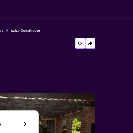
ge
Aziza Guesthouse
6