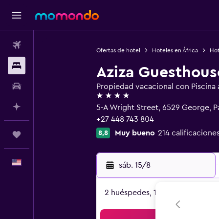
Vuelos
Ofertas de hotel
Hoteles en África
Hot
Alojamientos
Aziza Guesthous
Autos
Propiedad vacacional con Piscina al
4 estrellas
Planifica con IA
5-A Wright Street, 6529 George, P
+27 448 743 804
Muy bueno
214 calificacione
8,8
Trips
Español
sáb. 15/8
-
2 huéspedes, 1 habitación