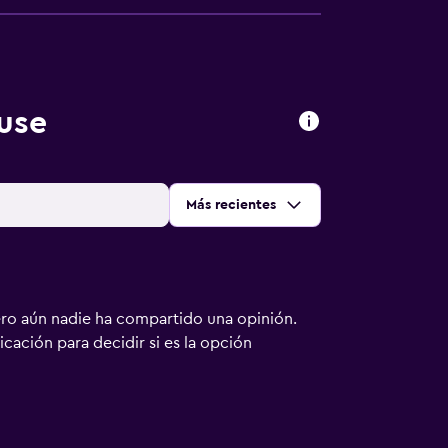
use
Ordenar por
:
Más recientes
ero aún nadie ha compartido una opinión.
bicación para decidir si es la opción