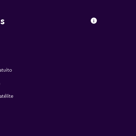
s
atuito
a
atélite