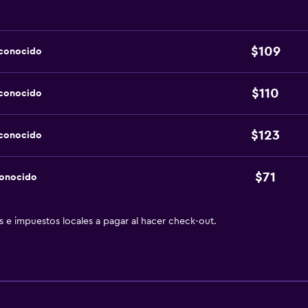
$109
sconocido
$110
sconocido
$123
sconocido
$71
conocido
as e impuestos locales a pagar al hacer check-out.