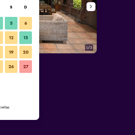
S
D
5
6
12
13
1/3
Patio
19
20
26
27
rellas