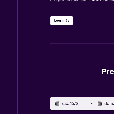
Leer más
Pre
sáb. 15/8
-
dom.