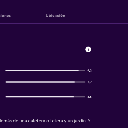
iones
Ubicación
9,2
8,7
8,6
demás de una cafetera o tetera y un jardín. Y