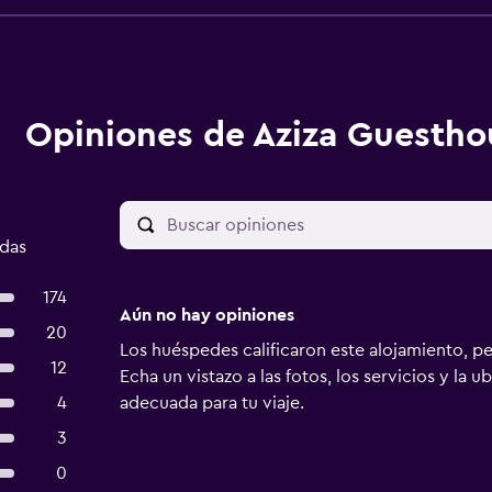
Opiniones de Aziza Guestho
adas
174
Aún no hay opiniones
20
Los huéspedes calificaron este alojamiento, p
12
Echa un vistazo a las fotos, los servicios y la u
4
adecuada para tu viaje.
3
0