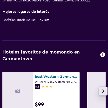
W 188 North 11020 Maple Road, Germantown, WI 53022
Mejores lugares de interés
Christian Turck House
7.7 km
Hoteles favoritos de momondo en
Germantown
Best Western Germantown Inn
W 190 N 10862 Commerce Circle, Germantown, WI
3 estrellas
8,5
$99