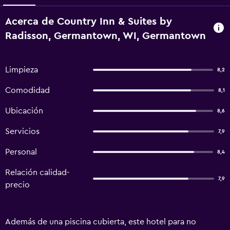
Acerca de Country Inn & Suites by
Radisson, Germantown, WI, Germantown
Limpieza
8,2
Comodidad
8,1
Ubicación
8,6
Servicios
7,9
Personal
8,4
Relación calidad-
7,9
precio
Además de una piscina cubierta, este hotel para no