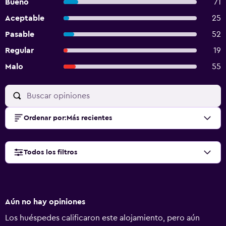
Bueno
71
Aceptable
25
Pasable
52
Regular
19
Malo
55
Ordenar por
:
Más recientes
Todos los filtros
Aún no hay opiniones
Los huéspedes calificaron este alojamiento, pero aún