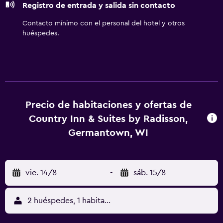
Registro de entrada y salida sin contacto
de limpieza cada semana. En el alojamiento hay piscina
cubierta y bañera de hidromasaje. Otros servicios de ocio
Contacto mínimo con el personal del hotel y otros
y esparcimiento incluyen gimnasio.
huéspedes.
Precio de habitaciones y ofertas de
Country Inn & Suites by Radisson,
Germantown, WI
vie. 14/8
-
sáb. 15/8
2 huéspedes, 1 habitación