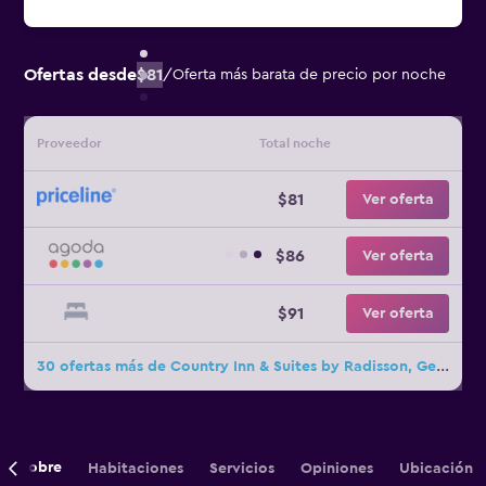
Ofertas desde
$81
/
Oferta más barata de precio por noche
Proveedor
Total noche
$81
Ver oferta
$86
Ver oferta
$91
Ver oferta
30 ofertas más de Country Inn & Suites by Radisson, Germantown, WI
Sobre
Habitaciones
Servicios
Opiniones
Ubicación