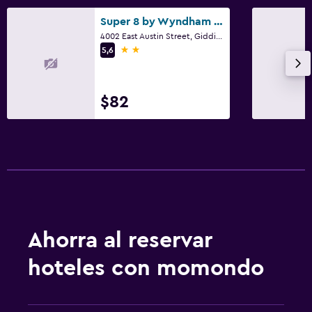
Super 8 by Wyndham Giddings
4002 East Austin Street, Giddings, TX
2 estrellas
5,6
$82
Ahorra al reservar
hoteles con momondo