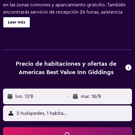
en las zonas comunes y aparcamiento gratuito. También
encontrarás servicio de recepción 24 horas, asistencia
turística y para la compra de entradas y aparcamiento
Leer más
para caravanas, autobuses o camiones. Americas Best
Value Inn Giddings ofrece 51 alojamientos con aire
acondicionado, con acceso por pasillos exteriores y
secador de pelo y tabla de planchar con plancha. Se
ofrece televisión por cable. Los huéspedes pueden utilizar
los siguientes servicios disponibles en las habitaciones:
Precio de habitaciones y ofertas de
frigorífico y microondas. Los baños están equipados con
Americas Best Value Inn Giddings
bañera o ducha y artículos de higiene personal gratuitos.
Este motel en Giddings ofrece acceso a Internet wifi gratis
con una velocidad de 500 Mbps o más (para 6 personas o
lun. 17/8
-
mar. 18/8
más, 10 dispositivos o más). Los servicios para las personas
de negocios incluyen teléfono con llamadas locales
gratuitas (pueden existir restricciones). Se ofrece servicio
2 huéspedes, 1 habitación
de limpieza todos los días. Los servicios de ocio y
esparcimiento en este motel incluyen una piscina al aire