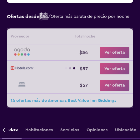
Ofertas desde
$54
/
Oferta más barata de precio por noche
Proveedor
Total noche
$54
Ver oferta
$57
Ver oferta
$57
Ver oferta
14 ofertas más de Americas Best Value Inn Giddings
Sobre
Habitaciones
Servicios
Opiniones
Ubicación