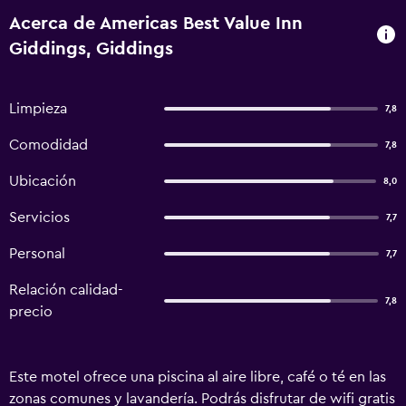
Acerca de Americas Best Value Inn
Giddings, Giddings
Limpieza
7,8
Comodidad
7,8
Ubicación
8,0
Servicios
7,7
Personal
7,7
Relación calidad-
7,8
precio
Este motel ofrece una piscina al aire libre, café o té en las
zonas comunes y lavandería. Podrás disfrutar de wifi gratis