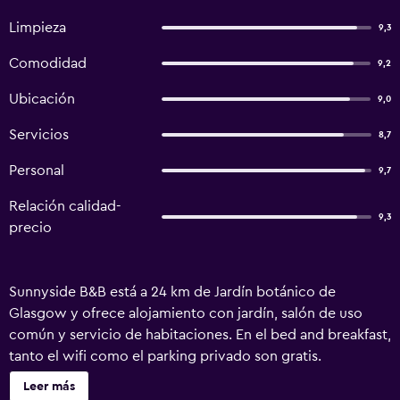
Limpieza
9,3
Comodidad
9,2
Ubicación
9,0
Servicios
8,7
Personal
9,7
Relación calidad-
9,3
precio
Sunnyside B&B está a 24 km de Jardín botánico de
Glasgow y ofrece alojamiento con jardín, salón de uso
común y servicio de habitaciones. En el bed and breakfast,
tanto el wifi como el parking privado son gratis.
Sunnyside B&B ofrece TV de pantalla plana y baño privado
Leer más
con artículos de aseo gratuitos, secador de pelo y ducha.