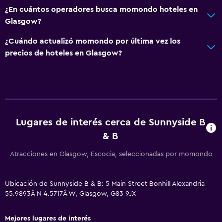
¿En cuántos operadores busca momondo hoteles en
Baño
Glasgow?
Ducha
¿Cuándo actualizó momondo por última vez los
Gorro de baño
precios de hoteles en Glasgow?
Baño pequeño adicional
Secador de pelo
Aseo
Papel higiénico
Lugares de interés cerca de Sunnyside B
Baño privado
& B
Ducha italiana
Atracciones en Glasgow, Escocia, seleccionadas por momondo
Accesibilidad y adecuación
Unidad ubicada en la planta baja
Ubicación de Sunnyside B & B: 5 Main Street Bonhill Alexandria
55.9893Â N 4.5717Â W, Glasgow, G83 9JX
Para no fumadores
Almohada sin plumas
Mejores lugares de interés