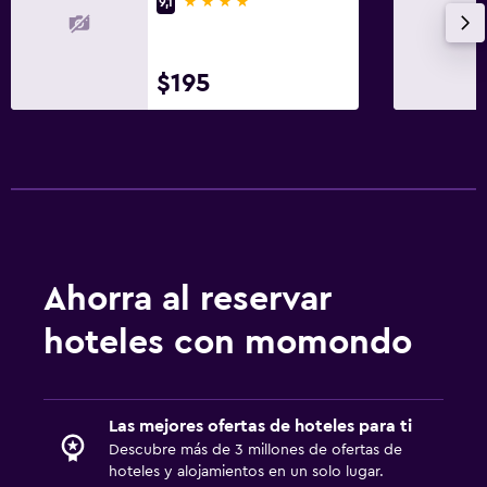
4 estrellas
9,1
Habitación
$195
Enchufe cerca de la cama
Despertador
Perchero
Armario o clóset
Servicios y facilidades
Ahorra al reservar
Servicio de habitaciones
Mostrador de información turística
hoteles con momondo
Check-out exprés
Check-in/check-out privado
Las mejores ofertas de hoteles para ti
Descubre más de 3 millones de ofertas de
Estacionamiento y transporte
hoteles y alojamientos en un solo lugar.