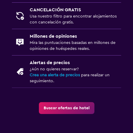
Traslado aeropuerto
CANCELACIÓN GRATIS
Estacionamiento gratuito
Usa nuestro filtro para encontrar alojamientos
Estacionamiento privado
con cancelación gratis.
Millones de opiniones
Aire libre
Mira las puntuaciones basadas en millones de
Muebles de exterior
opiniones de huéspedes reales.
Área de picnic
Alertas de precios
Jardín
¿Aún no quieres reservar?
Crea una alerta de precios
para realizar un
seguimiento.
Lavandería
Lavandería
Plancha y tabla de planchar
Buscar ofertas de hotel
Tendedero
Salud y seguridad