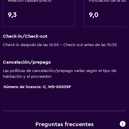
Relación calidad-precio
Puntuación de la ubi
Papeleras
Acondicionador
9,3
9,0
General
Check-in/Check-out
Vista a una calle tranquila
Check-in después de las 16:00 - Check-out antes de las 10:30
Acceso al salón ejecutivo
Vista al río
Cancelación/prepago
Habitaciones familiares
Las políticas de cancelación/prepago varían según el tipo de
Chimenea
habitación y el proveedor.
Vista al jardín
Número de licencia: C, WD-00035P
Vista al patio interior
Sofá
Vista a punto de interés
Alfombrado
Preguntas frecuentes