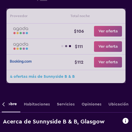
Proveedor
Total noche
$106
Ver oferta
$111
Ver oferta
$112
Ver oferta
4 ofertas más de Sunnyside B & B
Sobre
Habitaciones
Servicios
Opiniones
Ubicación
Acerca de Sunnyside B & B, Glasgow