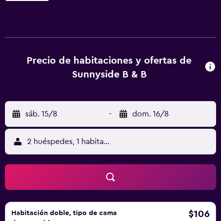
También hay nevera y hervidor. El desayuno ofrece
opciones a la carta, continentales o inglesas/irlandesas.
Universidad de Glasgow está a 25 km del alojamiento, y
Museo del transporte y la tecnología Riverside está a 25
km. El aeropuerto (Aeropuerto de Glasgow) está a 21 km.
Precio de habitaciones y ofertas de
Sunnyside B & B
sáb. 15/8
-
dom. 16/8
2 huéspedes, 1 habitación
$106
Habitación doble, tipo de cama