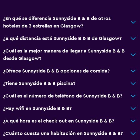
Vista a la montaña
Espacio de almacenamiento
¿En qué se diferencia Sunnyside B & B de otros
hoteles de 3 estrellas en Glasgow?
Comedor
¿A qué distancia está Sunnyside B & B de Glasgow?
Copas
Tetera eléctrica
¿Cuál es la mejor manera de llegar a Sunnyside B & B
desde Glasgow?
Almuerzos para llevar
Fruta
¿Ofrece Sunnyside B & B opciones de comida?
Menús para dietas especiales (bajo petición)
¿Tiene Sunnyside B & B piscina?
Tetera/cafetera
¿Cuál es el número de teléfono de Sunnyside B & B?
Nevera
¿Hay wifi en Sunnyside B & B?
La comida se puede entregar en el alojamiento
Comedor
¿A qué hora es el check-out en Sunnyside B & B?
Mesa de comedor
¿Cuánto cuesta una habitación en Sunnyside B & B?