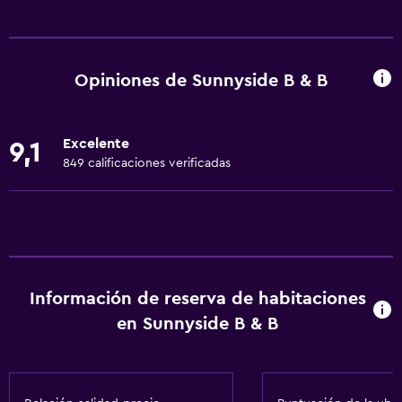
Servicios básicos
Wifi gratis
Dispositivo hotspot móvil
Opiniones de Sunnyside B & B
Internet
Ropa de cama
Excelente
9,1
Toallas
849 calificaciones verificadas
Ventilador
Extinguidor
Artículos de aseo gratis
Champú
Información de reserva de habitaciones
Alarma de humo
en Sunnyside B & B
Calefacción
Adaptador
Gel de ducha