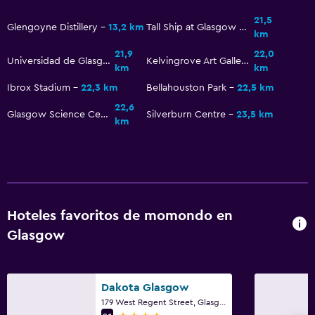
Plantas superiores accesibles por escaleras
21,5
Glengoyne Distillery
13,2 km
Tall Ship at Glasgow Harbour
Áreas designadas para fumadores
km
21,9
22,0
Universidad de Glasgow
Kelvingrove Art Gallery and Museum
km
km
Ideal para familias
Ibrox Stadium
22,3 km
Bellahouston Park
22,5 km
Cuna/cama nido disponibles
22,6
Glasgow Science Centre
Silverburn Centre
23,5 km
Libros, DVD, música para niños
km
Comidas para niños
Protectores de enchufes
Periquera
Hoteles favoritos de momondo en
Sistema de entretenimiento
Glasgow
Radio
TV de pantalla plana
Dakota Glasgow
Sala de estar/TV compartida
179 West Regent Street, Glasgow
TV