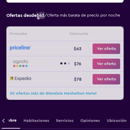
Ofertas desde
$63
/
Oferta más barata de precio por noche
Proveedor
Total noche
$63
Ver oferta
$76
Ver oferta
$78
Ver oferta
30 ofertas más de Glendale Manhattan Motel
Sobre
Habitaciones
Servicios
Opiniones
Ubicación