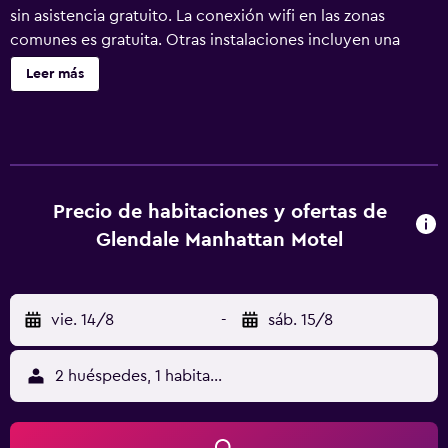
sin asistencia gratuito. La conexión wifi en las zonas
comunes es gratuita. Otras instalaciones incluyen una
máquina expendedora. Motel 6 Glendale, CA – Pasadena
Leer más
Burbank Los Angeles ofrece 27 alojamientos con aire
acondicionado, con acceso por pasillos exteriores y
cafetera y tetera y un ventilador. Se ofrece una televisión
de pantalla plana con canales por satélite. Se ofrece
frigorífico y microondas. Los baños están equipados con
ducha y bañera combinadas. Este motel en Glendale
Precio de habitaciones y ofertas de
ofrece acceso a Internet wifi gratis. Los servicios para las
Glendale Manhattan Motel
personas de negocios incluyen escritorio y teléfono; se
ofrecen llamadas locales gratuitas (pueden existir
restricciones). Se ofrece servicio de limpieza todos los
vie. 14/8
-
sáb. 15/8
días y es posible solicitar tabla de planchar con plancha.
2 huéspedes, 1 habitación