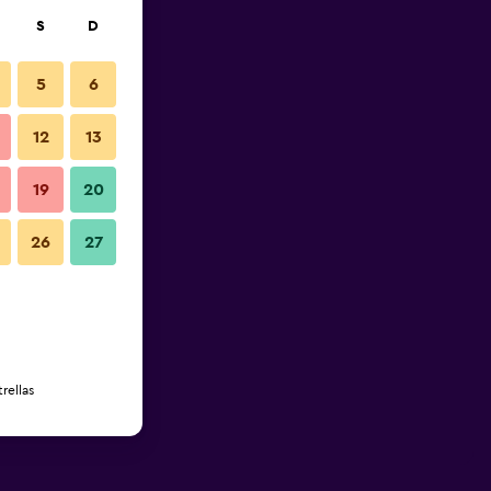
S
D
5
6
12
13
19
20
26
27
rellas