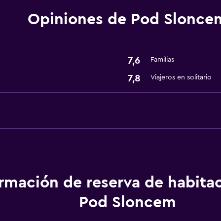
Opiniones de Pod Slonce
Sistema de entretenimi
TV por cable o vía satéli
7,6
Familias
7,8
Viajeros en solitario
ormación de reserva de habita
Pod Sloncem