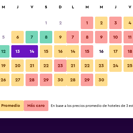
car
M
J
V
S
D
L
M
M
J
V
1
2
1
2
3
4
5
6
7
8
9
7
8
9
10
11
12
13
14
15
16
14
15
16
17
18
Ver precios
19
20
21
22
23
21
22
23
24
25
26
27
28
29
30
28
29
30
Ver precios
Ver precios
Promedio
Más caro
En base a los precios promedio de hoteles de 3 est