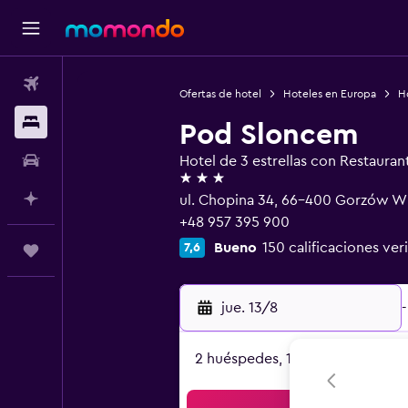
Vuelos
Ofertas de hotel
Hoteles en Europa
Ho
Alojamientos
Pod Sloncem
Autos
Hotel de 3 estrellas con Restauran
3 estrellas
Planifica con IA
ul. Chopina 34, 66-400 Gorzów Wi
+48 957 395 900
Bueno
150 calificaciones ver
7,6
Trips
jue. 13/8
-
2 huéspedes, 1 habitación