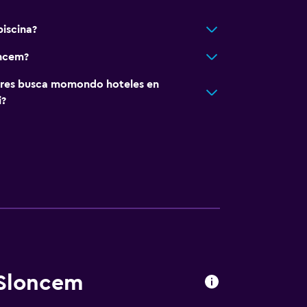
iscina?
oncem?
res busca momondo hoteles en
i?
 Sloncem