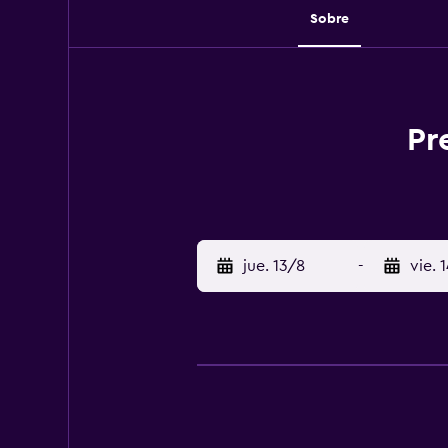
Sobre
Pr
jue. 13/8
-
vie. 