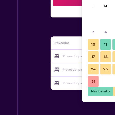
Bus
L
M
3
4
Proveedor
10
11
Proveedor para Pod Sloncem
17
18
24
25
Proveedor para Pod Sloncem
31
Proveedor para Pod Sloncem
Más barato