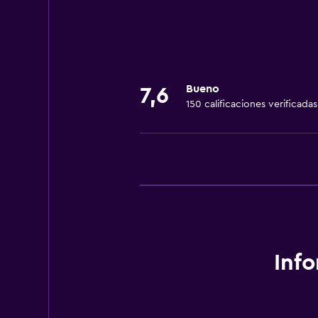
Servicios básicos
Wifi gratis
Aire acondicionado
Bueno
7,6
150 calificaciones verificadas
Accesibilidad y adecuación
Ascensor
Inf