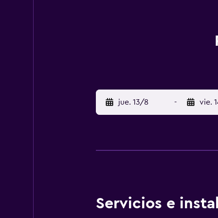
jue. 13/8
-
vie. 
Servicios e inst