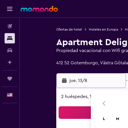
Vuelos
Ofertas de hotel
Hoteles en Europa
H
Alojamientos
Apartment Delig
Autos
Propiedad vacacional con Wifi gra
Categoría 0
Planifica con IA
412 52 Gotemburgo, Västra Götal
Trips
jue. 13/8
-
Español
2 huéspedes, 1 habitación
Bus
L
M