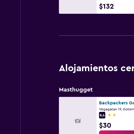
$132
Alojamientos c
Masthugget
Backpackers G
2 estrellas
8,4
$30