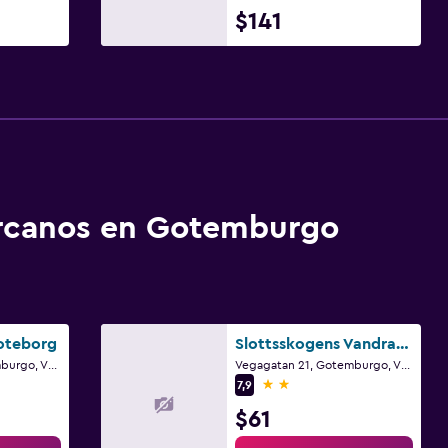
$141
ercanos en Gotemburgo
oteborg
Slottsskogens Vandrarhem & Hotell
Vegagatan 19, Gotemburgo, Västra Götaland
Vegagatan 21, Gotemburgo, Västra Götaland
2 estrellas
7,9
$61