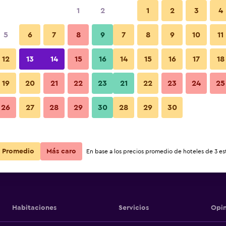
1
2
1
2
3
4
5
6
7
8
9
7
8
9
10
11
12
13
14
15
16
14
15
16
17
18
Ver precios
19
20
21
22
23
21
22
23
24
25
26
27
28
29
30
28
29
30
Ver precios
Ver precios
Promedio
Más caro
En base a los precios promedio de hoteles de 3 est
Habitaciones
Servicios
Opin