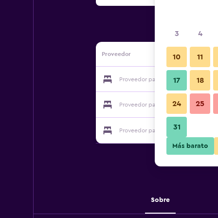
3
4
Proveedor
10
11
Proveedor para Apartment Delight
17
18
24
25
Proveedor para Apartment Delight
31
Proveedor para Apartment Delight
Más barato
Sobre