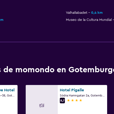
Valhallabadet
0,4 km
km
Museo de la Cultura Mundial
tos de momondo en Gotemburg
ue Hotel
Hotel Pigalle
Kungsportsavenyn 36-38, Gotemburgo, Västra Götaland
Södra Hamngatan 2a, Gotemburgo, Västra Götaland
4 estrellas
8,7