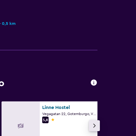
0,5 km
o
Linne Hostel
Vegagatan 22, Gotemburgo, Västra Götaland
1 estrella
5,8