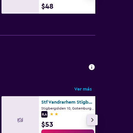
$48
Ver más
Stf Vandrarhem Stigbergsliden - Hostel
Stigbergsliden 10, Gotemburgo, Västra Götaland
2 estrellas
8,4
$53