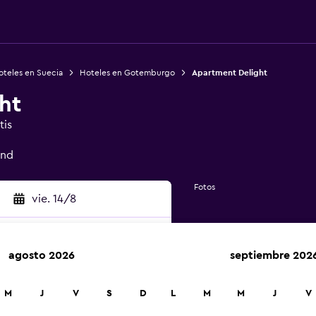
oteles en Suecia
Hoteles en Gotemburgo
Apartment Delight
ht
tis
and
Fotos
vie. 14/8
agosto 2026
septiembre 202
car
M
J
V
S
D
L
M
M
J
V