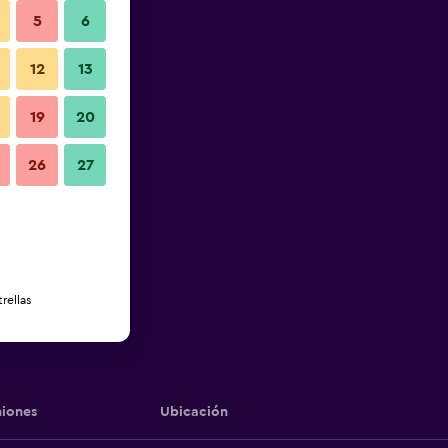
5
6
12
13
19
20
26
27
rellas
iones
Ubicación