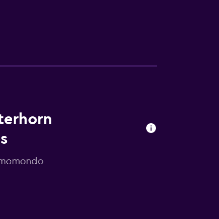
terhorn
es
r momondo