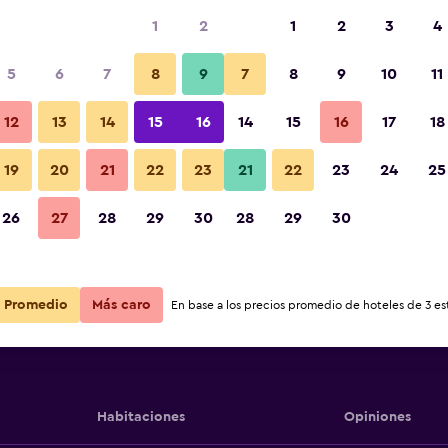
1
2
1
2
3
4
5
6
7
8
9
7
8
9
10
11
12
13
14
15
16
14
15
16
17
18
arthotel des
Ver precios
19
20
21
22
23
21
22
23
24
25
arthotel des
26
27
28
29
30
28
29
30
Ver precios
arthotel des
Ver precios
Promedio
Más caro
En base a los precios promedio de hoteles de 3 est
Habitaciones
Opiniones