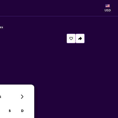
USD
es
6
S
D