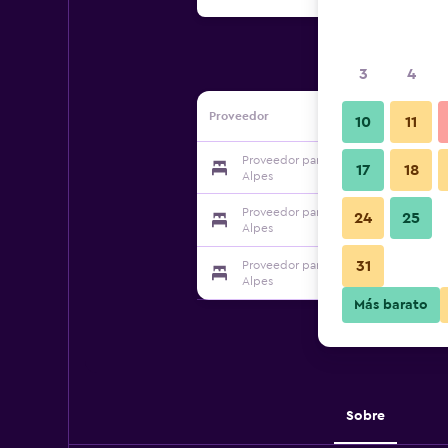
3
4
Proveedor
10
11
Proveedor para Matterhorn Valley Ap
17
18
Alpes
Proveedor para Matterhorn Valley Ap
24
25
Alpes
31
Proveedor para Matterhorn Valley Ap
Alpes
Más barato
Sobre