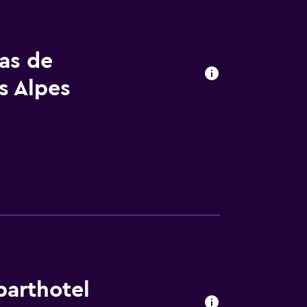
tas de
s Alpes
parthotel