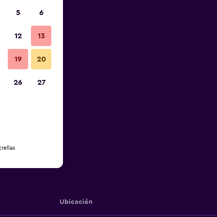
5
6
12
13
19
20
26
27
rellas
Ubicación