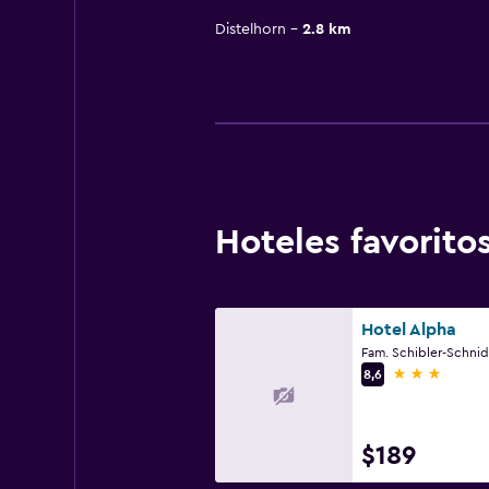
Distelhorn
2.8 km
Hoteles favorit
Hotel Alpha
3 estrellas
8,6
$189