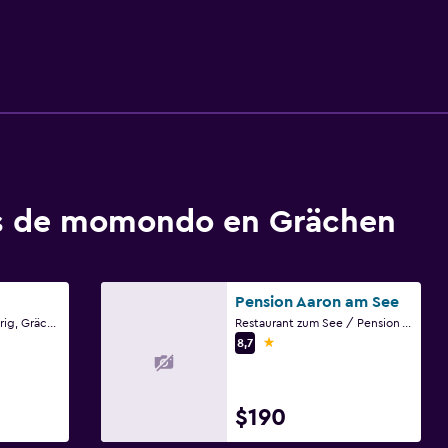
os de momondo en Grächen
Pension Aaron am See
Fam. Schibler-Schnidrig, Grächen, Valais
Restaurant zum See / Pension Aaron am See, Grächen, Valais
1 estrella
8,7
$190