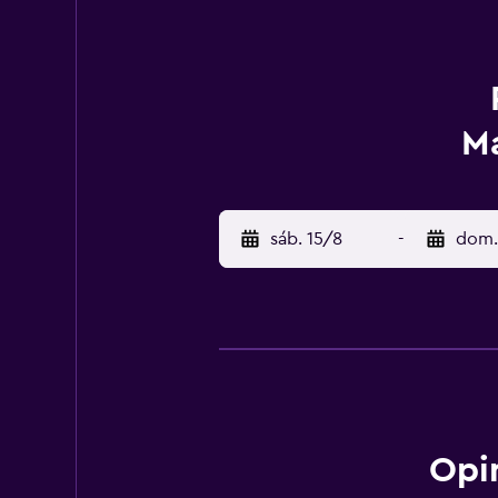
Ma
sáb. 15/8
-
dom.
Opi