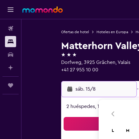
Vuelos
Ofertas de hotel
Hoteles en Europa
Ho
Alojamientos
Matterhorn Valle
3 estrellas
Autos
Dorfweg, 3925 Grächen, Valais
Planifica con IA
+41 27 955 10 00
Trips
sáb. 15/8
-
2 huéspedes, 1 habitación
Bus
L
M