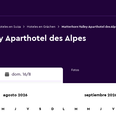
teles en Suiza
Hoteles en Grächen
Matterhorn Valley Aparthotel des Alp
y Aparthotel des Alpes
Fotos
dom. 16/8
agosto 2026
septiembre 202
car
M
J
V
S
D
L
M
M
J
V