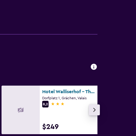
Hotel Walliserhof - The Dom Collection
Dorfplatz 1, Grächen, Valais
3 estrellas
8,2
$249