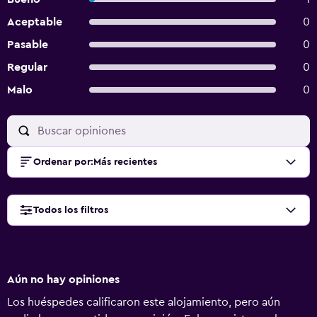
Aceptable
0
Pasable
0
Regular
0
Malo
0
Ordenar por
:
Más recientes
Todos los filtros
Aún no hay opiniones
Los huéspedes calificaron este alojamiento, pero aún