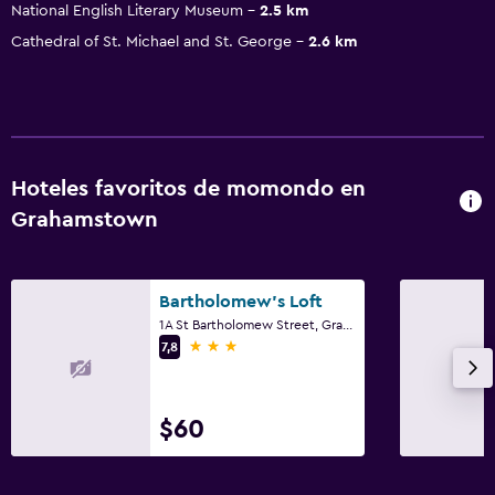
National English Literary Museum
2.5 km
Cathedral of St. Michael and St. George
2.6 km
Hoteles favoritos de momondo en
Grahamstown
Bartholomew's Loft
1A St Bartholomew Street, Grahamstown, Cabo Oriental
3 estrellas
7,8
$60