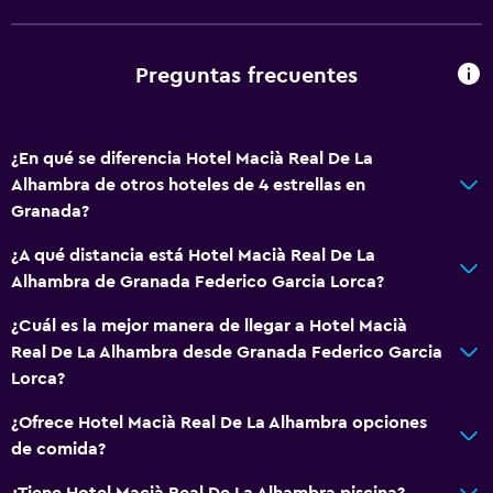
Máquina expendedora (bebidas)
Máquina expendedora (botanas)
Preguntas frecuentes
General
Habitaciones familiares
¿En qué se diferencia Hotel Macià Real De La
Vista al patio interior
Alhambra de otros hoteles de 4 estrellas en
Posibilidad de habitaciones conectadas
Granada?
Casilleros
¿A qué distancia está Hotel Macià Real De La
Vista a la montaña
Alhambra de Granada Federico Garcia Lorca?
Bodega de esquí
¿Cuál es la mejor manera de llegar a Hotel Macià
Espacio de almacenamiento
Real De La Alhambra desde Granada Federico Garcia
Lorca?
Vista a una calle tranquila
Zona de estar
¿Ofrece Hotel Macià Real De La Alhambra opciones
de comida?
Solárium
Habitaciones insonorizadas
¿Tiene Hotel Macià Real De La Alhambra piscina?