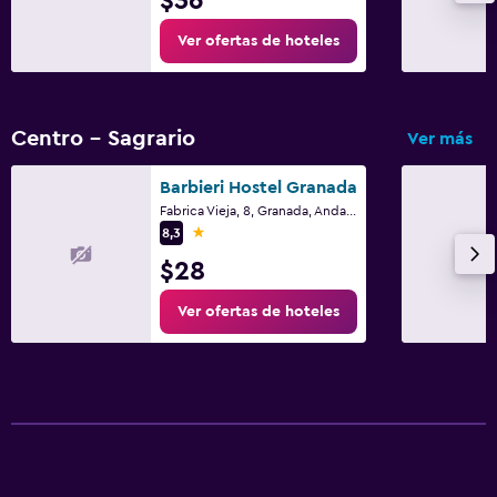
$36
Ver ofertas de hoteles
Lavandería
Lavandería
Servicio de planchado
Centro - Sagrario
Ver más
Servicios de lavandería/tintorería
Barbieri Hostel Granada
Plancha para pantalones
Fabrica Vieja, 8, Granada, Andalucía
1 estrella
8,3
Ideal para familias
$28
Cuna/cama nido disponibles
Ver ofertas de hoteles
Comidas para niños
Buffet infantil
Servicios de cuidado de niños (con cargos)
Habitación
Enchufe cerca de la cama