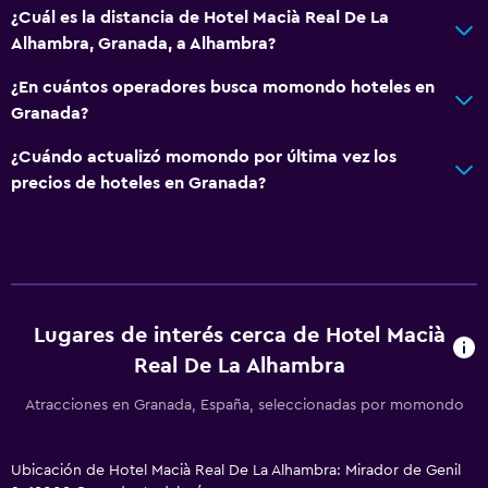
Baño
¿Cuál es la distancia de Hotel Macià Real De La
Alhambra, Granada, a Alhambra?
Secador de pelo
Bañera al aire libre
¿En cuántos operadores busca momondo hoteles en
Granada?
Baño público
Baño privado
¿Cuándo actualizó momondo por última vez los
precios de hoteles en Granada?
Tina de baño
Bidé
Aseo
Papel higiénico
Lugares de interés cerca de Hotel Macià
Piscina y spa
Real De La Alhambra
Spa
Atracciones en Granada, España, seleccionadas por momondo
Bañera de hidromasaje
Piscina al aire libre
Ubicación de Hotel Macià Real De La Alhambra: Mirador de Genil