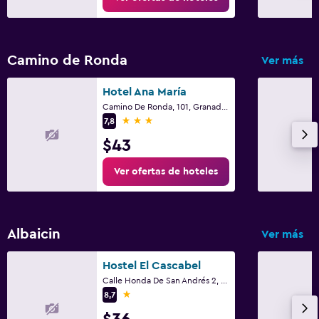
Cámaras CCTV en el exterior
Botiquín de primeros auxilios
Caja fuerte
Camino de Ronda
Ver más
Estacionamiento y transporte
Hotel Ana María
Camino De Ronda, 101, Granada, Andalucía
Estacionamiento
3 estrellas
7,8
Traslado al aeropuerto (con cargos)
$43
Estacionamiento privado
Ver ofertas de hoteles
Carga de vehículos eléctricos
Aire libre
Albaicin
Ver más
Jardín
Terraza/patio
Hostel El Cascabel
Calle Honda De San Andrés 2, Granada, Andalucía
Sillas de playa
1 estrella
8,7
Terraza