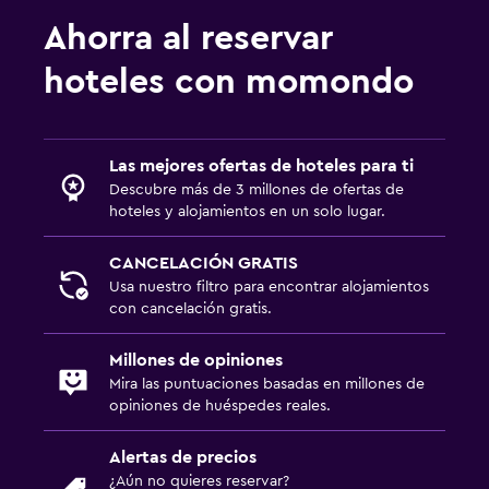
Ahorra al reservar
Armario o clóset
hoteles con momondo
Zona de trabajo
Fax/fotocopiadora
Escritorio
Las mejores ofertas de hoteles para ti
Descubre más de 3 millones de ofertas de
hoteles y alojamientos en un solo lugar.
Gimnasio
Gimnasio
CANCELACIÓN GRATIS
Usa nuestro filtro para encontrar alojamientos
Gimnasio
con cancelación gratis.
Millones de opiniones
Mira las puntuaciones basadas en millones de
opiniones de huéspedes reales.
Alertas de precios
¿Aún no quieres reservar?