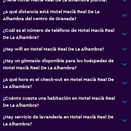
Teléfono
¿A qué distancia está Hotel Macià Real De La
Alhambra del centro de Granada?
Servicios básicos
¿Cuál es el número de teléfono de Hotel Macià Real
Wifi disponible en todas las instalaciones
De La Alhambra?
Internet
¿Hay wifi en Hotel Macià Real De La Alhambra?
Extinguidor
¿Hay un gimnasio disponible para los huéspedes de
Artículos de aseo gratis
Hotel Macià Real De La Alhambra?
Alarma de humo
¿A qué hora es el check-out en Hotel Macià Real De
Calefacción
La Alhambra?
Aire acondicionado
¿Cuánto cuesta una habitación en Hotel Macià Real
Wifi gratis
De La Alhambra?
Toallas
¿Hay servicio de lavandería en Hotel Macià Real De
Papeleras
La Alhambra?