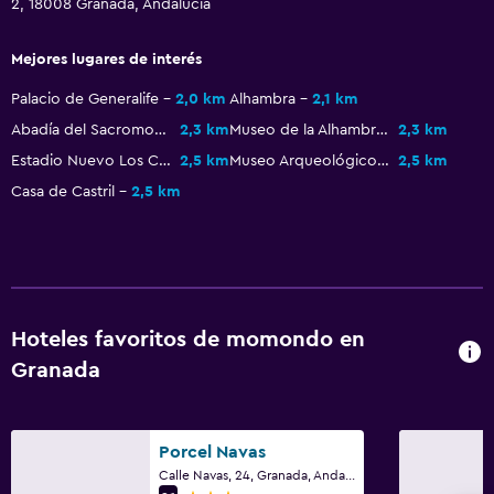
Vapor
2, 18008 Granada, Andalucía
Masajes
Mejores lugares de interés
Sauna
Palacio de Generalife
2,0 km
Alhambra
2,1 km
Abadía del Sacromonte
2,3 km
Museo de la Alhambra
2,3 km
Actividades
Estadio Nuevo Los Cármenes
2,5 km
Museo Arqueológico y Etnológico de Granada
2,5 km
Tina de agua termal
Casa de Castril
2,5 km
Bicicletas
Golf
Esquí
Salón de belleza
Hoteles favoritos de momondo en
Mesa de billar
Granada
Sistema de entretenimiento
TV de pantalla plana
Porcel Navas
Calle Navas, 24, Granada, Andalucía
TV por cable o vía satélite