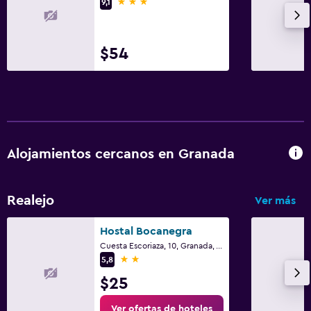
3 estrellas
9,1
Radio
Sala de estar/TV compartida
$54
TV
Accesibilidad y adecuación
Para no fumadores
Entrada privada
Alojamientos cercanos en Granada
Accesibilidad
Ascensor
Realejo
Ver más
Estacionamiento accesible
Hostal Bocanegra
Salud y seguridad
Cuesta Escoriaza, 10, Granada, Andalucía
2 estrellas
5,8
Limpieza diaria
$25
Cámaras CCTV en zonas comunes
Ver ofertas de hoteles