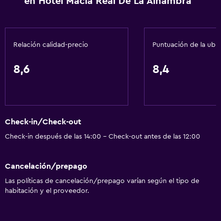
en Hotel Macià Real De La Alhambra
Salas de conferencia
Caja fuerte
Relación calidad-precio
Puntuación de la ubi
Comedor
Servicio de entrega de comida
8,6
8,4
Almuerzos para llevar
Menús para dietas especiales (bajo petición)
Restaurante
Check-in/Check-out
Bar/lounge
Check-in después de las 14:00 - Check-out antes de las 12:00
La comida se puede entregar en el alojamiento
Minibar
Cancelación/prepago
Bar de tapas
Las políticas de cancelación/prepago varían según el tipo de
Desayuno en la habitación
habitación y el proveedor.
Cafetera