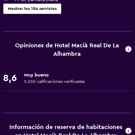
Mostrar los 104 servicios
Servicios y facilidades
Centro de negocios
Renta de autos
Opiniones de Hotel Macià Real De La
Servicio de conserjería
Alhambra
Baño turco
Instalaciones para reuniones
Muy bueno
8,6
Servicio de habitaciones
5.030 calificaciones verificadas
Renta de equipo de esquí (en las instalaciones)
Mostrador de información turística
Acceso con tarjeta
Check-out exprés
Información de reserva de habitaciones
Recepción 24 horas