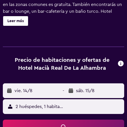
en las zonas comunes es gratuita. También encontrarás un
bar o lounge, un bar-cafetería y un baño turco. Hotel
Macià Real de La Alhambra ofrece 185 alojamientos con
Leer más
aire acondicionado, minibar y caja fuerte. Se ofrece una
televisión de pantalla plana con canales por satélite. Los
baños están equipados con ducha y bañera combinadas,
bidé, artículos de higiene personal gratuitos y secador de
pelo. Este hotel en Granada ofrece acceso a Internet wifi
gratis. Los servicios para las personas de negocios
Precio de habitaciones y ofertas de
incluyen escritorio y teléfono. Se ofrece servicio de
Hotel Macià Real De La Alhambra
limpieza todos los días. Los servicios de ocio y
esparcimiento en este hotel incluyen baño turco,
gimnasio y piscina al aire libre de temporada.
vie. 14/8
-
sáb. 15/8
2 huéspedes, 1 habitación