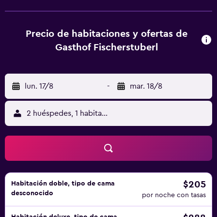
decoración cálida con paneles de madera tradicionales. El
desayuno se sirve aquí, así como platos bávaros de
temporada, como pescado fresco del lago Chiemsee. Los
Precio de habitaciones y ofertas de
huéspedes podrán relajarse en la encantadora terraza con
Gasthof Fischerstuberl
zona de solárium. El Fischstüberl Rottau es un punto de
partida ideal para practicar senderismo, ciclismo y esquí
en la región de Chiemgau. Hay una sauna privada en el
lun. 17/8
-
mar. 18/8
balcón de algunas habitaciones (suite, habitación familiar,
uno de los dos apartamentos con vistas a la montaña). La
sauna comporta un suplemento de 18 EUR por día. El
2 huéspedes, 1 habitación
Gasthof Fischerstüberl ofrece aparcamiento gratuito. Se
encuentra a 25 minutos de Rosenheim y a 40 minutos en
coche de la ciudad austriaca de Salzburgo.
$205
Habitación doble, tipo de cama
desconocido
por noche con tasas