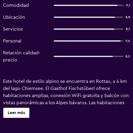
Comodidad
9,1
Ubicación
8,8
Servicios
8,7
Personal
9,6
Relación calidad-
8,5
precio
Este hotel de estilo alpino se encuentra en Rottau, a 4 km
del lago Chiemsee. El Gasthof Fischstüberl ofrece
habitaciones amplias, conexión WiFi gratuita y balcón con
vistas panorámicas a los Alpes bávaros. Las habitaciones
del Gasthof Fischstüberl, de gestión familiar, presentan
Leer más
una decoración de estilo rural con muebles de madera de
cerezo. TV por cable, nevera y baño privado con ducha. El
restaurante Fischstüberl del Scheck presenta una