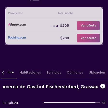
Proveedor
Total noche
$205
Ver oferta
$288
Ver oferta
Sobre
Habitaciones
Servicios
Opiniones
Ubicación
Acerca de Gasthof Fischerstuberl, Grassau
Limpieza
9,2