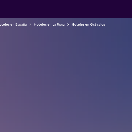
oteles en España
Hoteles en La Rioja
Hoteles en Grávalos