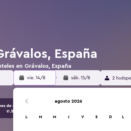
Grávalos, España
oteles en Grávalos, España
vie. 14/8
-
sáb. 15/8
2 huéspe
agosto 2026
s de opciones de hoteles y alojamientos.
L
M
M
J
V
S
D
L