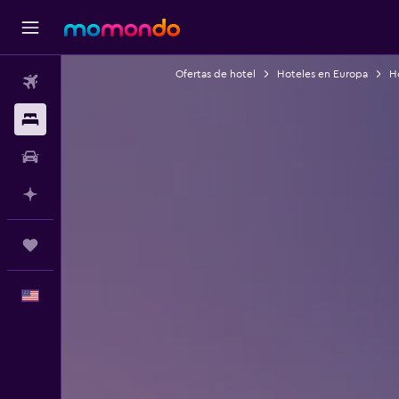
Ofertas de hotel
Hoteles en Europa
H
Vuelos
Alojamientos
Autos
Planifica con IA
Trips
Español