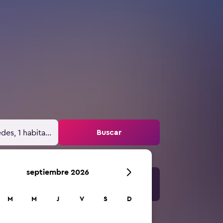
Buscar
des, 1 habitación
septiembre 2026
M
M
J
V
S
D