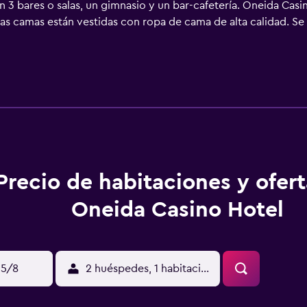
en 3 bares o salas, un gimnasio y un bar-cafetería. Oneida Cas
 Las camas están vestidas con ropa de cama de alta calidad. Se
tilizar los siguientes servicios disponibles en las habitacione
os de higiene personal de diseño, artículos de higiene person
et por cable y wifi gratis. Los servicios para las personas de
ia son gratuitas (pueden existir restricciones). Las habitacio
ce servicio de limpieza todos los días y es posible solicitar j
y bañera de hidromasaje. Otros servicios de ocio y esparcimie
Precio de habitaciones y ofer
Oneida Casino Hotel
15/8
2 huéspedes, 1 habitación