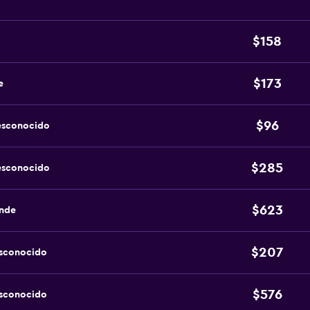
$158
$173
e
$96
esconocido
$285
esconocido
$623
ande
$207
esconocido
$576
esconocido