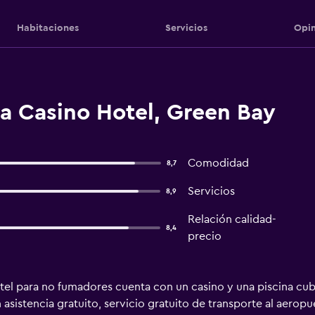
Habitaciones
Servicios
Opin
a Casino Hotel, Green Bay
Comodidad
8,7
Servicios
8,9
Relación calidad-
8,4
precio
el para no fumadores cuenta con un casino y una piscina cubier
istencia gratuito, servicio gratuito de transporte al aeropue