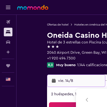
Vuelos
Ofertas de hotel
Hoteles en América del 
Alojamientos
Oneida Casino H
Autos
Hotel de 3 estrellas con Piscina (c
3 estrellas
Planifica con IA
2040 Airport Drive, Green Bay, WI
+1 920 494 7300
Muy bueno
1.144 calificacion
8,2
Trips
Español
vie. 14/8
-
2 huéspedes, 1 habitación