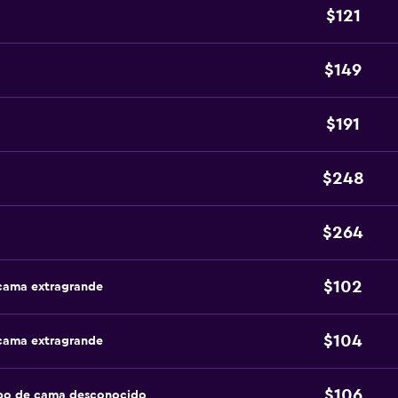
$121
$149
$191
$248
$264
$102
 cama extragrande
$104
 cama extragrande
$106
ipo de cama desconocido