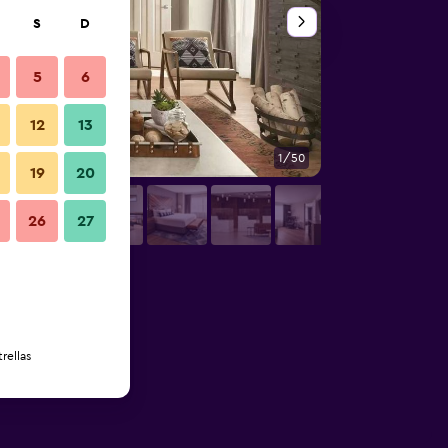
S
D
5
6
12
13
1/50
Otros
19
20
26
27
rellas