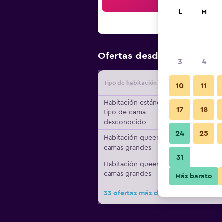
Bus
L
M
$96
Ofertas desde
/
Oferta má
3
4
Tipo de habitación
Proveedo
10
11
Habitación estándar,
17
18
tipo de cama
desconocido
24
25
Habitación queen, 2
camas grandes
31
Habitación queen, 2
camas grandes
Más barato
33 ofertas más de Oneida Casino Ho