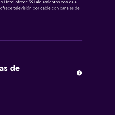
ino Hotel ofrece 391 alojamientos con caja
 ofrece televisión por cable con canales de
s: frigorífico y cafetera y tetera. Los baños
al gratuitos y secador de pelo. Este hotel
 negocios incluyen escritorio y teléfono; las
nes también incluyen tabla de planchar con
uegos de cama hipoalergénicos. En el
nto incluyen sauna y gimnasio.
tas de