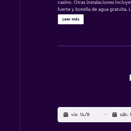
casino. Otras instalaciones incluy
fuerte y botella de agua gratuita.
suscripción. Los huéspedes pueden u
Leer más
están equipados con ducha, artícul
en Green Bay ofrece acceso a Intern
llamadas locales y de larga distanc
plancha y cortinas opacas. Se ofre
alojamiento hay piscina cubierta 
vie. 14/8
-
sáb. 