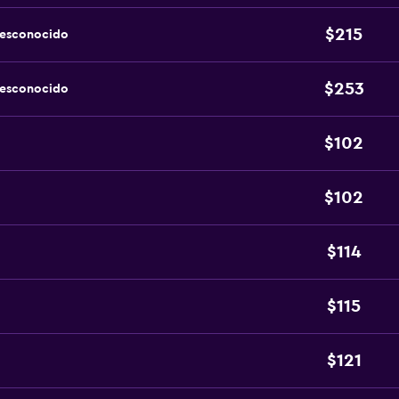
$215
desconocido
$253
desconocido
$102
$102
$114
$115
$121