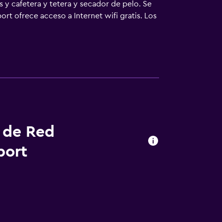
s y cafetera y tetera y secador de pelo. Se
ort ofrece acceso a Internet wifi gratis. Los
o; las llamadas locales y de larga distancia
r con plancha y artículos de higiene personal
n este hotel incluyen gimnasio.
s de Red
port