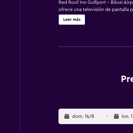
Red Roof Inn Gulfport - Biloxi Airp
ofrece una televisión de pantalla p
servicios para las personas de nego
Leer más
son gratuitas (pueden existir rest
gratuitos. Se ofrece servicio de l
Pr
dom. 16/8
-
lun. 