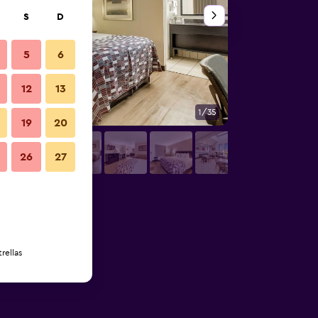
S
D
5
6
12
13
1/35
Habitación
19
20
26
27
rellas