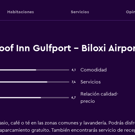
Habitaciones
Servicios
Opin
of Inn Gulfport - Biloxi Airpor
Comodidad
6,1
Servicios
7,4
Relación calidad-
6,7
precio
sio, café o té en las zonas comunes y lavandería. Podrás disf
y aparcamiento gratuito. También encontrarás servicio de re