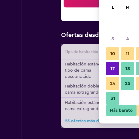
Bus
L
M
$49
Ofertas desde
/
Oferta má
3
4
Tipo de habitación
Proveedo
10
11
Habitación estándar,
17
18
tipo de cama
desconocido
24
25
Habitación doble, 1
cama extragrande
31
Habitación estándar, 1
cama extragrande
Más barato
23 ofertas más de Red Roof Inn Gulfp