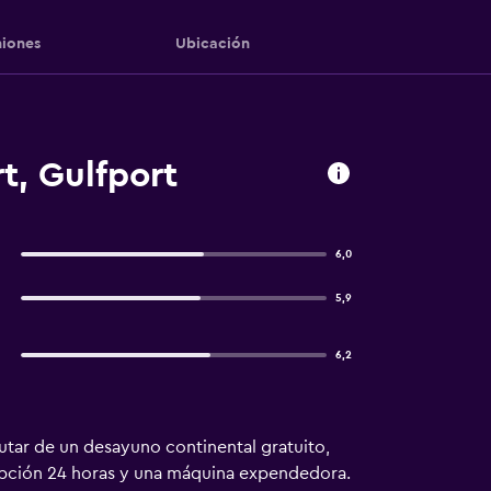
iones
Ubicación
t, Gulfport
6,0
5,9
6,2
rutar de un desayuno continental gratuito,
cepción 24 horas y una máquina expendedora.