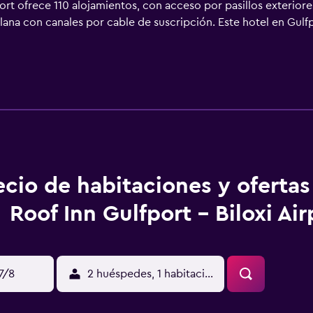
ort ofrece 110 alojamientos, con acceso por pasillos exteriore
lana con canales por cable de suscripción. Este hotel en Gulfp
cios incluyen escritorio y sillas de oficina, además de teléfon
ricciones). Las habitaciones también incluyen tabla de plancha
impieza todos los días. Los servicios de ocio y esparcimiento e
ecio de habitaciones y oferta
Roof Inn Gulfport - Biloxi Air
17/8
2 huéspedes, 1 habitación