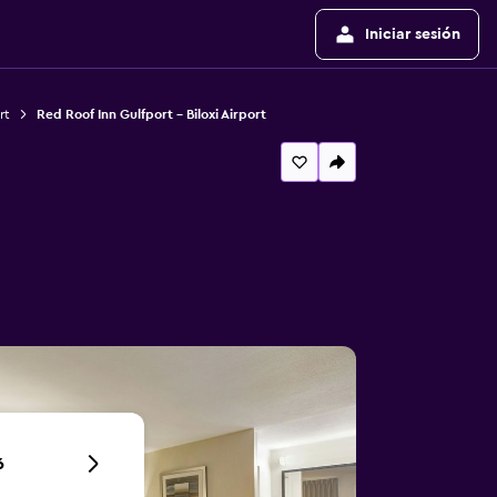
Iniciar sesión
rt
Red Roof Inn Gulfport - Biloxi Airport
6