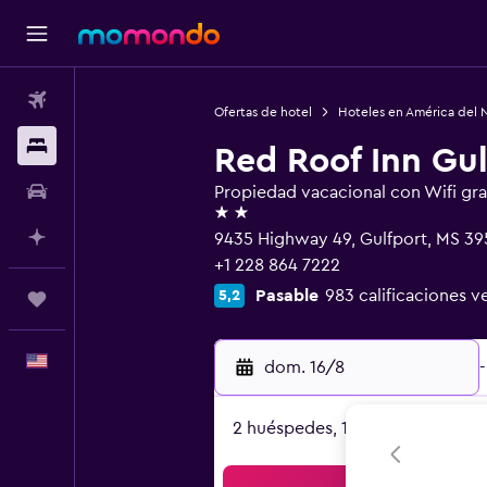
Vuelos
Ofertas de hotel
Hoteles en América del 
Alojamientos
Red Roof Inn Gulf
Autos
Propiedad vacacional con Wifi gra
2 estrellas
Planifica con IA
9435 Highway 49, Gulfport, MS 3
+1 228 864 7222
Pasable
983 calificaciones ve
5,2
Trips
Español
dom. 16/8
-
2 huéspedes, 1 habitación