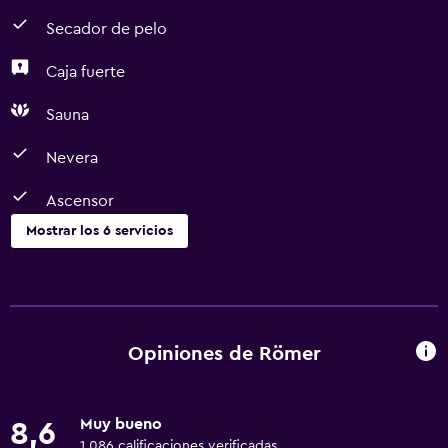
Secador de pelo
Caja fuerte
Sauna
Nevera
Ascensor
Mostrar los 6 servicios
Accesibilidad y adecuación
Ascensor
Opiniones de Römer
Baño
Secador de pelo
Muy bueno
8,6
1.086 calificaciones verificadas