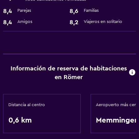
Comedor
8,4
8,6
Parejas
Familias
Nevera
8,4
8,2
Amigos
Viajeros en solitario
Salud y seguridad
Caja fuerte
Servicios básicos
Wifi gratis
Información de reserva de habitaciones
en Römer
Spa
Sauna
Distancia al centro
Aeropuerto más cer
0,6 km
Memmingen