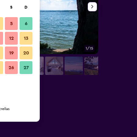
S
D
5
6
12
13
1/15
Vista del exterior
19
20
26
27
rellas