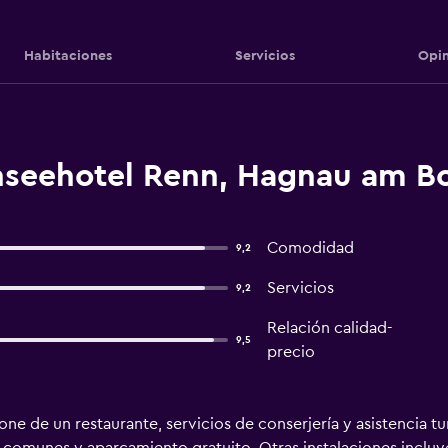
Habitaciones
Servicios
Opin
nseehotel Renn, Hagnau am B
Comodidad
9,2
Servicios
9,2
Relación calidad-
9,5
precio
ne de un restaurante, servicios de conserjería y asistencia tu