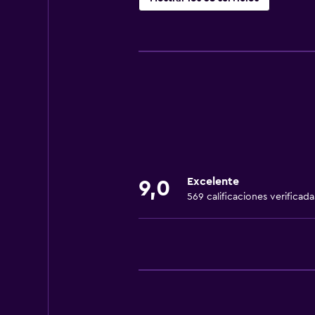
Servicios básicos
Wifi gratis
Internet
Ropa de cama
Toallas
Ventilador
Extinguidor
Excelente
9,0
Artículos de aseo gratis
569 calificaciones verificada
Alarma de humo
Calefacción
Gel de ducha
Papeleras