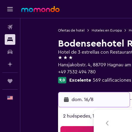
Vuelos
Ofertas de hotel
Hoteles en Europa
H
Alojamientos
Bodenseehotel 
Autos
Hotel de 3 estrellas con Restauran
3 estrellas
Planifica con IA
Hansjakobstr. 4, 88709 Hagnau 
+49 7532 494 780
Excelente
569 calificaciones
9,0
Trips
Español
dom. 16/8
-
2 huéspedes, 1 habitación