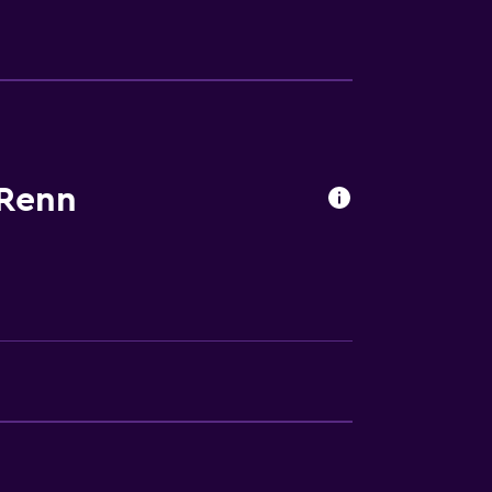
a noble
 Renn