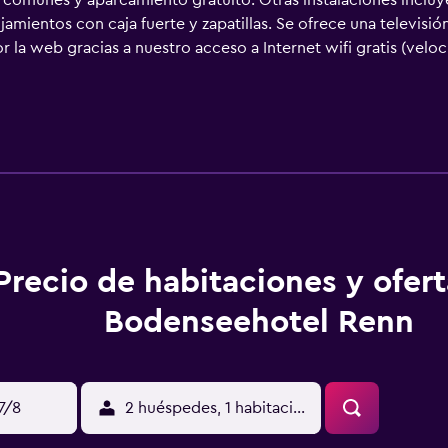
as comunes y aparcamiento gratuito. Otras instalaciones incluy
mientos con caja fuerte y zapatillas. Se ofrece una televisión
la web gracias a nuestro acceso a Internet wifi gratis (veloc
le solicitar juegos de cama hipoalergénicos. Se pueden practi
stalaciones o cerca del alojamiento (es posible que se aplique
Precio de habitaciones y ofer
Bodenseehotel Renn
17/8
2 huéspedes, 1 habitación