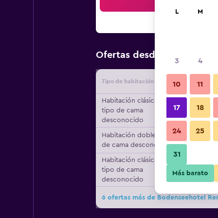
Bus
L
M
$98
Ofertas desde
/
Oferta má
3
4
Tipo de habitación
Proveedo
10
11
Habitación clásica,
17
18
tipo de cama
desconocido
24
25
Habitación doble, tipo
de cama desconocido
31
Habitación clásica,
tipo de cama
Más barato
desconocido
6 ofertas más de Bodenseehotel Re