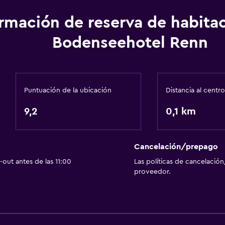
Baño
Ducha
ormación de reserva de habita
Tina de baño
Bodenseehotel Renn
Secador de pelo
Aseo
Papel higiénico
Puntuación de la ubicación
Distancia al centro
 ascensor
Baño privado
9,2
0,1 km
escaleras
Sistema de entretenimi
Cancelación/prepago
Radio
out antes de las 11:00
Las políticas de cancelación
proveedor.
TV de pantalla plana
a
TV por cable o vía satéli
TV