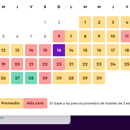
car
M
J
V
S
D
L
M
M
J
V
1
2
1
2
3
4
s barata de precio por noche
5
6
7
8
9
7
8
9
10
11
Otros
r
Total noche
12
13
14
15
16
14
15
16
17
18
19
20
21
22
23
21
22
23
24
25
$98
Ver oferta
Fotos
26
27
28
29
30
28
29
30
$98
Ver oferta
$183
Ver oferta
Promedio
Más caro
En base a los precios promedio de hoteles de 3 est
nn