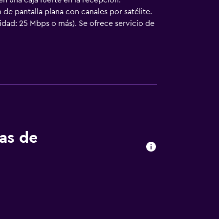
en una caja fuerte en la recepción.
 de pantalla plana con canales por satélite.
idad: 25 Mbps o más). Se ofrece servicio de
car las actividades de ocio y esparcimiento
 un recargo).
tas de