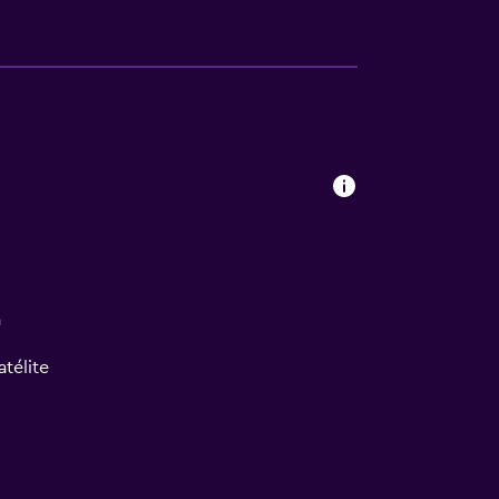
a
atélite