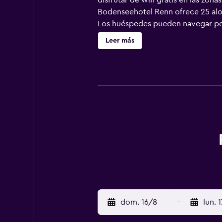
disfrutar de wifi gratis en las zon
Bodenseehotel Renn ofrece 25 aloja
Los huéspedes pueden navegar por 
limpieza todos los días y es posib
Leer más
que se indican más abajo en las in
dom. 16/8
-
lun. 