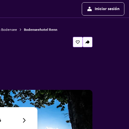
Iniciar sesión
m Bodensee
Bodenseehotel Renn
6