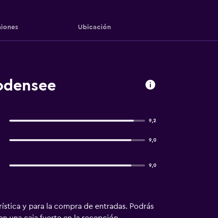
iones
Ubicación
odensee
9,2
9,0
9,0
rística y para la compra de entradas. Podrás