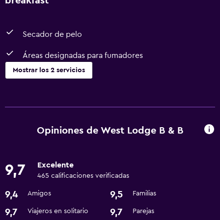
breakfast
Secador de pelo
Áreas designadas para fumadores
Mostrar los 2 servicios
Accesibilidad y adecuación
Áreas designadas para fumadores
Opiniones de West Lodge B & B
Baño
Secador de pelo
Excelente
9,7
465 calificaciones verificadas
9,4
9,5
Amigos
Familias
9,7
9,7
Viajeros en solitario
Parejas