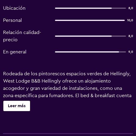
Ubicación
8,0
Personal
10,0
Relación calidad-
8,0
precio
En general
9,0
Rodeada de los pintorescos espacios verdes de Hellingly,
West Lodge B&B Hellingly ofrece un alojamiento
acogedor y gran variedad de instalaciones, como una
zona específica para fumadores. El bed & breakfast cuenta
con 2 habitaciones y todas ellas disponen de gran
Leer más
cantidad de instalaciones y servicios para que su estancia
sea muy agradable. A diario los huéspedes West Lodge
B&B Hellingly pueden tomar un sabroso desayuno. El
Aeropuerto de Gatwick se encuentra a 55 minutos del