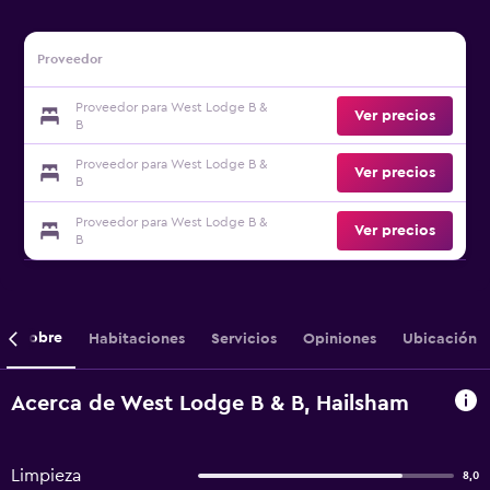
Proveedor
Proveedor para West Lodge B &
Ver precios
B
Proveedor para West Lodge B &
Ver precios
B
Proveedor para West Lodge B &
Ver precios
B
Sobre
Habitaciones
Servicios
Opiniones
Ubicación
Acerca de West Lodge B & B, Hailsham
Limpieza
8,0