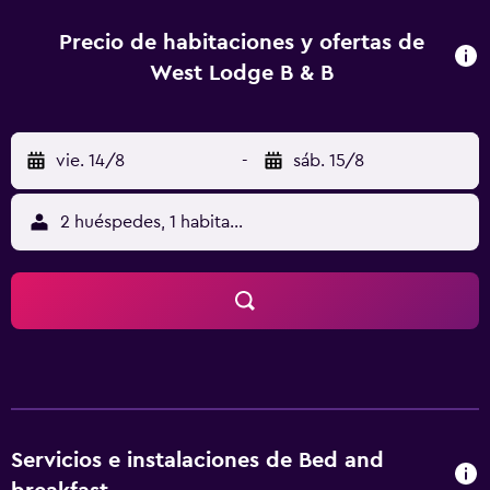
bed & breakfast. También ofrece una ubicación estupenda
para visitar lugares de interés cercanos, como Hailsham y
Precio de habitaciones y ofertas de
Eastbourne.
West Lodge B & B
vie. 14/8
-
sáb. 15/8
2 huéspedes, 1 habitación
Servicios e instalaciones de Bed and