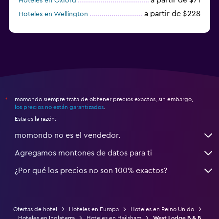
Hoteles en Oxford
a partir de $228
Hoteles en Wellington
a partir de $231
Hoteles en Appleby-in-Westmorland
momondo siempre trata de obtener precios exactos, sin embargo,
*
los precios no están garantizados
.
Esta es la razón:
momondo no es el vendedor.
Agregamos montones de datos para ti
¿Por qué los precios no son 100% exactos?
Ofertas de hotel
Hoteles en Europa
Hoteles en Reino Unido
Hoteles en Inglaterra
Hoteles en Hailsham
West Lodge B & B