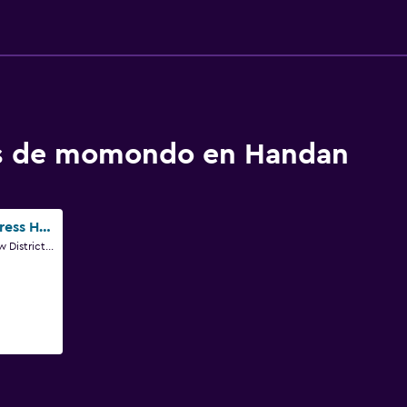
os de momondo en Handan
Holiday Inn Express Handan East By IHG
No 1 Weijiu Road, New District, Handan