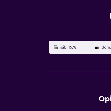
sáb. 15/8
-
dom.
Opi