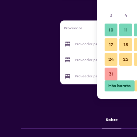
3
4
Proveedor
10
11
Proveedor para Qibugou Xiangde Fa
17
18
24
25
Proveedor para Qibugou Xiangde Fa
31
Proveedor para Qibugou Xiangde Fa
Más barato
Sobre