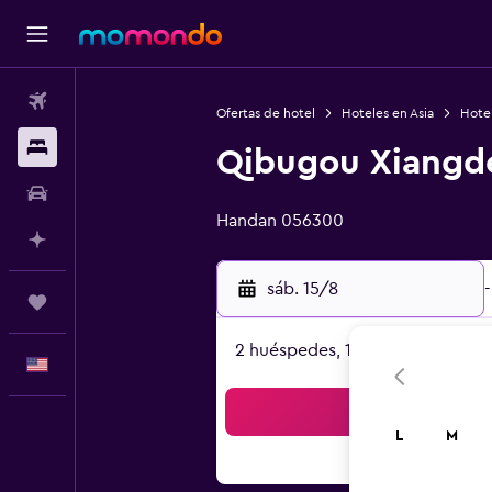
Vuelos
Ofertas de hotel
Hoteles en Asia
Hote
Alojamientos
Qibugou Xiangd
Categoría 0
Autos
Handan 056300
Planifica con IA
sáb. 15/8
-
Trips
2 huéspedes, 1 habitación
Español
Bus
L
M