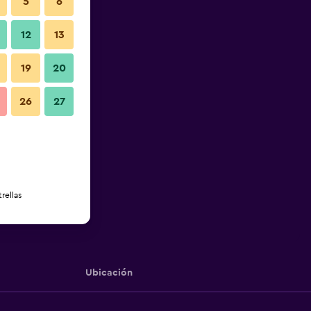
5
6
12
13
19
20
26
27
rellas
Ubicación