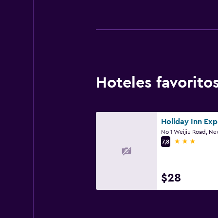
Hoteles favorit
3 estrellas
7,8
$28