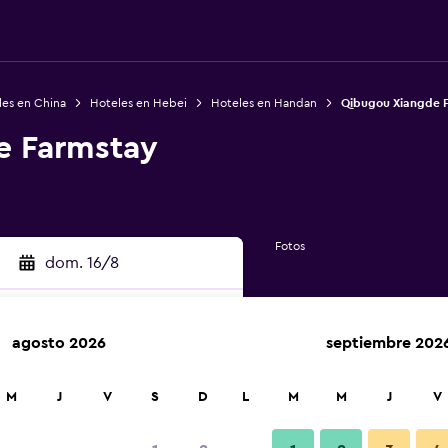
les en China
Hoteles en Hebei
Hoteles en Handan
Qibugou Xiangde 
e Farmstay
Fotos
dom. 16/8
agosto 2026
septiembre 202
car
M
J
V
S
D
L
M
M
J
V