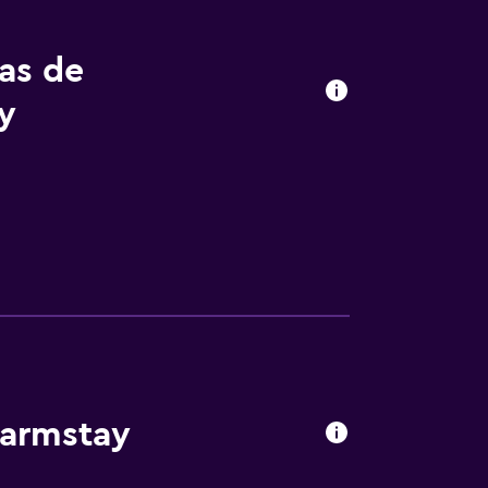
tas de
y
Farmstay