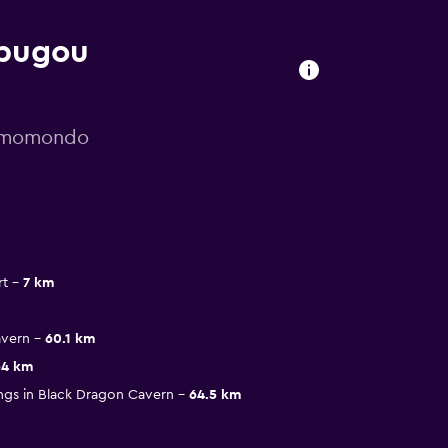
ibugou
r momondo
rt
7 km
avern
60.1 km
64 km
ings in Black Dragon Cavern
64.5 km