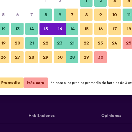
1
2
1
2
3
4
5
6
7
8
9
7
8
9
10
11
12
13
14
15
16
14
15
16
17
18
Ver precios
rmstay
19
20
21
22
23
21
22
23
24
25
26
27
28
29
30
28
29
30
Ver precios
rmstay
Ver precios
rmstay
Promedio
Más caro
En base a los precios promedio de hoteles de 3 est
Habitaciones
Opiniones