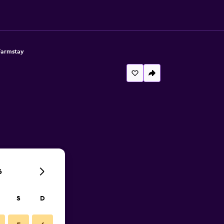
Farmstay
6
S
D