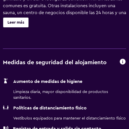
comunes es gratuita. Otras instalaciones incluyen una
sauna, un centro de negocios disponible las 24 horas y una
sala de reuniones. Se ofrece un servicio de limpieza a
Leer más
petición. Fairfield by Marriott Hangzhou Xihu District
ofrece 145 alojamientos con secador de pelo. Los
huéspedes pueden navegar por la web gracias a nuestro
acceso a Internet por cable gratis. Los baños están
equipados con ducha. Es posible solicitar tabla de
planchar con plancha y cambio de sábanas. También hay
Medidas de seguridad del alojamiento
camas supletorias (de pago) a disposición de los clientes.
Se ofrece servicio de limpieza todos los días. Los servicios
Aumento de medidas de higiene
de ocio y esparcimiento en este hotel incluyen sauna y
gimnasio.
Limpieza diaria, mayor disponibilidad de productos
sanitarios.
Políticas de distanciamiento físico
Vestíbulos equipados para mantener el distanciamiento físico
Registro de entrada y salida sin contacto