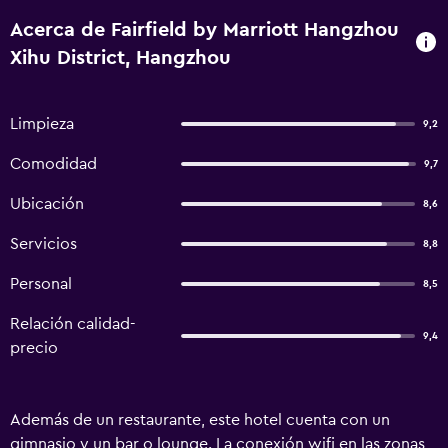
Acerca de Fairfield by Marriott Hangzhou
Xihu District, Hangzhou
Limpieza
9,2
Comodidad
9,7
Ubicación
8,6
Servicios
8,8
Personal
8,5
Relación calidad-
9,4
precio
Además de un restaurante, este hotel cuenta con un
gimnasio y un bar o lounge. La conexión wifi en las zonas