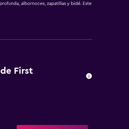
ofunda, albornoces, zapatillas y bidé. Este
mente pensadas para las personas en viaje
cluyen botella de agua gratuita y cafetera y
rvicios de ocio y esparcimiento en este hotel
abajo en las instalaciones o cerca del
de First