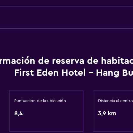
Vista a una calle tranquil
Zona de estar
Pantuflas
Sofá
Insonorización
Teléfono
ormación de reserva de habita
Vista a la ciudad
First Eden Hotel - Hang B
Baño
Puntuación de la ubicación
Distancia al centro
Secador de pelo
8,4
3,9 km
Albornoz
Baño privado