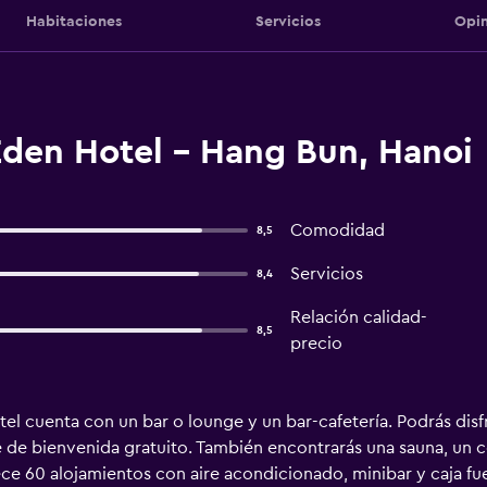
Habitaciones
Servicios
Opin
Eden Hotel - Hang Bun, Hanoi
Comodidad
8,5
Servicios
8,4
Relación calidad-
8,5
precio
el cuenta con un bar o lounge y un bar-cafetería. Podrás disfr
e de bienvenida gratuito. También encontrarás una sauna, un c
rece 60 alojamientos con aire acondicionado, minibar y caja fu