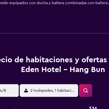
 están equipados con ducha y bañera combinadas con bañera pr
ernet por cable y wifi gratis. Entre las comodidades especial
, periódicos gratuitos y teléfono. Las habitaciones también in
o de descubierta y servicio de limpieza todos los días. Los se
r las actividades de ocio y esparcimiento que se indican más 
ique un recargo).
cio de habitaciones y ofertas 
Eden Hotel - Hang Bun
14/8
2 huéspedes, 1 habitación
$36