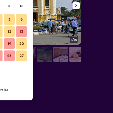
S
D
5
6
12
13
1/10
Otros
19
20
26
27
rellas