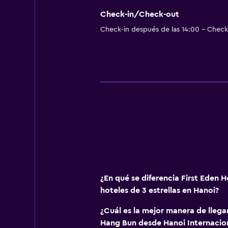
Cambio de divisas
Check-in/Check-out
Instalaciones para reuniones
Check-in después de las 14:00 - Check-
Servicio de habitaciones
Mostrador de información turístic
Acceso con llave
Acceso con tarjeta
Check-out exprés
Check-in/check-out privado
Recepción 24 horas
Caja fuerte
Botella de agua
¿En qué se diferencia First Eden 
hoteles de 3 estrellas en Hanoi?
Comedor
Copas
¿Cuál es la mejor manera de llegar
Hang Bun desde Hanoi Internacion
Tetera eléctrica