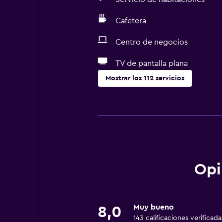
Cafetera
Centro de negocios
TV de pantalla plana
Mostrar los 112 servicios
Servicios básicos
Wifi disponible en todas las instal
Internet
Extinguidor
Artículos de aseo gratis
Opi
Alarma de humo
Calefacción
Muy bueno
8,0
Aire acondicionado
143 calificaciones verificada