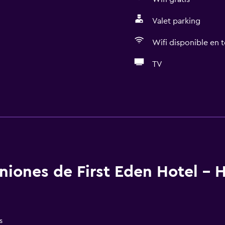
Valet parking
Wifi disponible en t
TV
General
aciones
Ventana
Acceso al salón ejecutiv
Habitaciones familiares
Piso de parquet o mader
niones de First Eden Hotel - 
Posibilidad de habitaci
Casilleros
Espacio de almacenamie
s