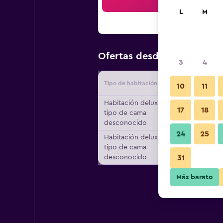
Bus
L
M
$36
Ofertas desde
/
Oferta má
3
4
Tipo de habitación
Proveedo
10
11
Habitación deluxe,
17
18
tipo de cama
desconocido
24
25
Habitación deluxe,
tipo de cama
desconocido
31
Más barato