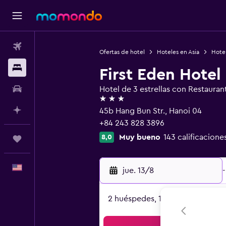
Vuelos
Ofertas de hotel
Hoteles en Asia
Hote
Alojamientos
First Eden Hotel
Autos
Hotel de 3 estrellas con Restauran
3 estrellas
Planifica con IA
45b Hang Bun Str., Hanoi 04
+84 243 828 3896
Muy bueno
143 calificacione
8,0
Trips
Español
jue. 13/8
-
2 huéspedes, 1 habitación