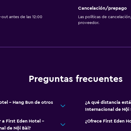
Ducha
Cancelación/prepago
Gorro de baño
out antes de las 12:00
Las políticas de cancelación
Baño pequeño adicional
proveedor.
a
Tina de baño
Bidé
Aseo
Papel higiénico
Cepillo de dientes
Ducha italiana
Preguntas frecuentes
Hotel - Hang Bun de otros
¿A qué distancia est
Internacional de Nội 
Accesibilidad y adecuac
Unidad accesible para pe
 a First Eden Hotel -
¿Ofrece First Eden H
al de Nội Bài?
Hipoalergénico