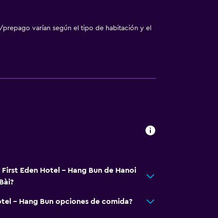
/prepago varían según el tipo de habitación y el
á First Eden Hotel - Hang Bun de Hanoi
Bài?
ión
rsonas en silla de ruedas
otel - Hang Bun opciones de comida?