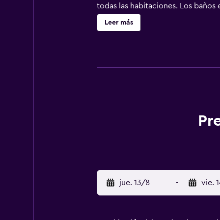
todas las habitaciones. Los baños
hotel en Hanói ofrece acceso a Int
Leer más
de negocios se incluyen escritorio
tetera. Se ofrece servicio nocturn
incluyen sauna. Se pueden practica
alojamiento (es posible que se apl
Pre
jue. 13/8
-
vie. 