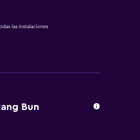
odas las instalaciones
o
a noble
Hang Bun
ones conectadas
nto