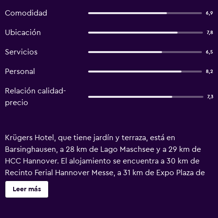
Comodidad
6,9
Ubicación
7,8
Servicios
6,5
Personal
8,2
Relación calidad-
7,3
precio
Krügers Hotel, que tiene jardín y terraza, está en
Barsinghausen, a 28 km de Lago Maschsee y a 29 km de
HCC Hannover. El alojamiento se encuentra a 30 km de
Recinto Ferial Hannover Messe, a 31 km de Expo Plaza de
Hannover y a 32 km de Estación Central de Hannover. El
Leer más
alojamiento dispone de recepción 24 horas, traslado para
ir o volver del aeropuerto, servicio de habitaciones y wifi