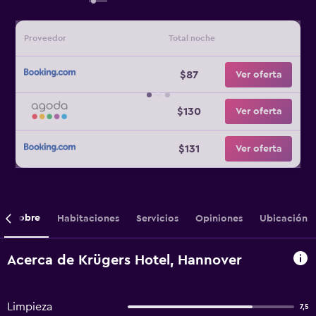
Proveedor
Total noche
$87
Ver oferta
$130
Ver oferta
$131
Ver oferta
Sobre
Habitaciones
Servicios
Opiniones
Ubicación
Acerca de Krügers Hotel, Hannover
Limpieza
7,5