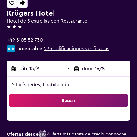
Krügers Hotel
Hotel de 3 estrellas con Restaurante
3 estrellas
+49 5105 52 730
Aceptable
233 calificaciones verificadas
6,6
sáb. 15/8
-
dom. 16/8
2 huéspedes, 1 habitación
Buscar
Ofertas desde
$87
/
Oferta más barata de precio por noche