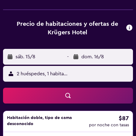
gratis. En el hotel, las habitaciones están equipadas con
escritorio. En Krügers Hotel se sirve un desayuno
continental. Estación Central de Hamelín está a 38 km del
alojamiento, y Museo de Hamelín está a 38 km. El
Precio de habitaciones y ofertas de
aeropuerto (Aeropuerto de Hannover) está a 28 km.
Krügers Hotel
sáb. 15/8
-
dom. 16/8
2 huéspedes, 1 habitación
$87
Habitación doble, tipo de cama
desconocido
por noche con tasas