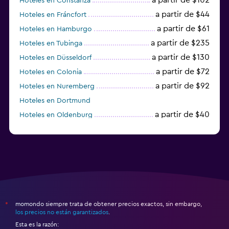
Hoteles en Constanza
a partir de $44
Hoteles en Fráncfort
a partir de $61
Hoteles en Hamburgo
a partir de $235
Hoteles en Tubinga
a partir de $130
Hoteles en Düsseldorf
a partir de $72
Hoteles en Colonia
a partir de $92
Hoteles en Nuremberg
Hoteles en Dortmund
a partir de $40
Hoteles en Oldenburg
a partir de $68
Hoteles en Garmisch-Partenkirchen
momondo siempre trata de obtener precios exactos, sin embargo,
*
los precios no están garantizados
.
Esta es la razón: