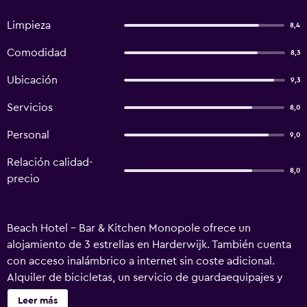
Limpieza
8,4
Comodidad
8,3
Ubicación
9,3
Servicios
8,0
Personal
9,0
Relación calidad-
8,0
precio
Beach Hotel - Bar & Kitchen Monopole ofrece un
alojamiento de 3 estrellas en Harderwijk. También cuenta
con acceso inalámbrico a internet sin coste adicional.
Alquiler de bicicletas, un servicio de guardaequipajes y
servicio de niñera son solo algunos de los servicios que
Leer más