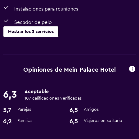
Instalaciones para reuniones
Secador de pelo
Mostrar los 3 servicios
Baño
Secador de pelo
Opiniones de Mein Palace Hotel
Servicios y facilidades
Instalaciones para reuniones
Aceptable
6,3
107 calificaciones verificadas
Servicios básicos
5,7
6,5
Parejas
Amigos
Wifi gratis
6,2
6,5
Familias
Viajeros en solitario