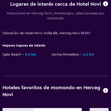
Lugares de interés cerca de Hotel Novi
Piso de mosaico/mármol
Vista a la ciudad
Atracciones en Herceg Novi, Montenegro, seleccionadas por
momondo
Baño
Ubicación de Hotel Novi: Solila BB, Herceg Novi 85347
Secador de pelo
Baño privado
Mejores lugares de interés
Baño pequeño adicional
Igalo Beach
0,4 km
Savina Monastery
4,2 km
Tina de baño
Bidé
Aseo
Papel higiénico
Hoteles favoritos de momondo en Herceg
Novi
Habitación
Camas extralargas (+2 m)