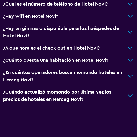
¿Cuál es el número de teléfono de Hotel Novi?
Ascensor disponible
¿Hay wifi en Hotel Novi?
Estacionamiento accesible
Inodoro con barras de apoyo
¿Hay un gimnasio disponible para los huéspedes de
Hotel Novi?
Plantas superiores accesibles por ascensor
¿A qué hora es el check-out en Hotel Novi?
General
¿Cuánto cuesta una habitación en Hotel Novi?
Vista al jardín
¿En cuántos operadores busca momondo hoteles en
Vista a la montaña
Herceg Novi?
Espacio de almacenamiento
¿Cuándo actualizó momondo por última vez los
Vista al mar
precios de hoteles en Herceg Novi?
Zona de estar
Sofá
Insonorización
Teléfono