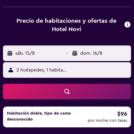
canales vía satélite, cocina, zona de comedor, caja fuerte y
baño privado con bidet, artículos de aseo gratuitos y
secador de pelo. En Hotel Novi, las habitaciones disponen
Precio de habitaciones y ofertas de
de ropa de cama y toallas. El desayuno ofrece opciones
Hotel Novi
buffet, continentales o italianas. El alojamiento ofrece zona
de juegos infantil. Torre del Reloj, Herceg Novi está a 3,4
km del alojamiento, y Fortaleza de Forte Mare está a 3,9
sáb. 15/8
-
dom. 16/8
km.
2 huéspedes, 1 habitación
$96
Habitación doble, tipo de cama
desconocido
por noche con tasas