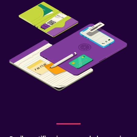
Muebles de exterior
Jardín
Terraza/patio
Terraza
Salud y seguridad
Cámaras CCTV en zonas comunes
Cámaras CCTV en el exterior
Seguridad las 24 horas
Caja fuerte
Actividades
Bicicletas
Juegos de mesa/rompecabezas