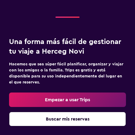
Cocina
Utensilios de cocina
Cocina
Cocina
Nevera
Una forma más fácil de gestionar
Comedor
tu viaje a Herceg Novi
Hacemos que sea súper fácil planificar, organizar y viajar
Sistema de entretenimiento
con los amigos o la familia. Trips es gratis y está
TV de pantalla plana
disponible para su uso independientemente del lugar en
el que reserves.
TV por cable o vía satélite
Radio
Empezar a usar Trips
Sala de estar/TV compartida
TV
Buscar mis reservas
Aire libre