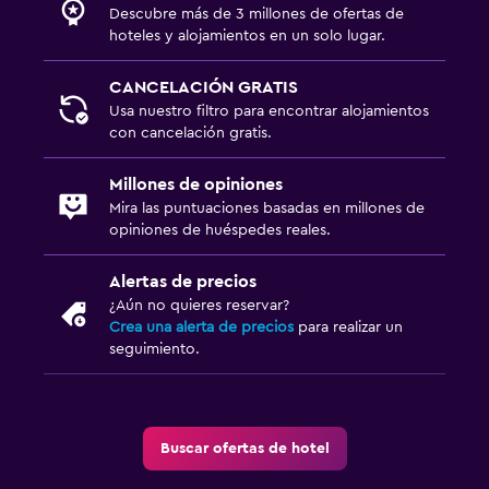
Descubre más de 3 millones de ofertas de
Cuna/cama nido disponibles
hoteles y alojamientos en un solo lugar.
Buffet infantil
CANCELACIÓN GRATIS
Zona cubierta de juegos
Usa nuestro filtro para encontrar alojamientos
Equipo infantil para zona de juegos al aire libre
con cancelación gratis.
Parque infantil
Millones de opiniones
Barreras de seguridad para niños
Mira las puntuaciones basadas en millones de
opiniones de huéspedes reales.
Estacionamiento y transporte
Alertas de precios
Traslado al aeropuerto (con cargos)
¿Aún no quieres reservar?
Estacionamiento gratuito
Crea una alerta de precios
para realizar un
seguimiento.
Estacionamiento privado
Servicio de traslado (cargo adicional)
Valet parking
Buscar ofertas de hotel