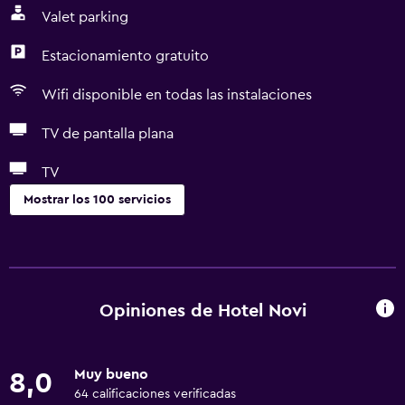
Valet parking
Estacionamiento gratuito
Wifi disponible en todas las instalaciones
TV de pantalla plana
TV
Mostrar los 100 servicios
Servicios básicos
Wifi disponible en todas las instalaciones
Internet
Opiniones de Hotel Novi
Extinguidor
Artículos de aseo gratis
Muy bueno
8,0
Alarma de humo
64 calificaciones verificadas