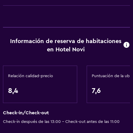
Calefacción
Aire acondicionado
Wifi gratis
Ropa de cama
Información de reserva de habitaciones
Toallas
en Hotel Novi
Champú
Gel de ducha
Toallas/ropa de cama (cargo adicional)
Relación calidad-precio
Puntuación de la ubi
Servicios y facilidades
8,4
7,6
Renta de autos
Servicio de despertador
Check-in/Check-out
Instalaciones para reuniones
Check-in después de las 13:00 - Check-out antes de las 11:00
Servicio de habitaciones