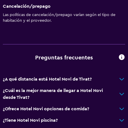
Mostrador de información turística
Cancelación/prepago
Acceso con llave
Las políticas de cancelación/prepago varían según el tipo de
Acceso con tarjeta
habitación y el proveedor.
Check-out exprés
Check-in/check-out privado
Recepción 24 horas
Caja fuerte
Preguntas frecuentes
Accesibilidad y adecuación
¿A qué distancia está Hotel Novi de Tivat?
Unidad ubicada en la planta baja
Para no fumadores
¿Cuál es la mejor manera de llegar a Hotel Novi
desde Tivat?
Áreas designadas para fumadores
Entrada privada
¿Ofrece Hotel Novi opciones de comida?
Accesibilidad
¿Tiene Hotel Novi piscina?
Ascensor