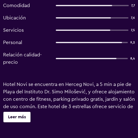
Comodidad
7,7
Ubicación
7,6
Servicios
7,5
Personal
9,2
Relación calidad-
8,4
precio
Hotel Novi se encuentra en Herceg Novi, a 5 min a pie de
Playa del Instituto Dr. Simo Milošević, y ofrece alojamiento
con centro de fitness, parking privado gratis, jardín y salón
de uso común. Este hotel de 3 estrellas ofrece servicio de
habitaciones, recepción 24 horas y wifi gratis. El hotel
Leer más
tiene terraza, vistas a la ciudad, restaurante y bar. En el
hotel, todas las habitaciones cuentan con aire
acondicionado, zona de estar, TV de pantalla plana con