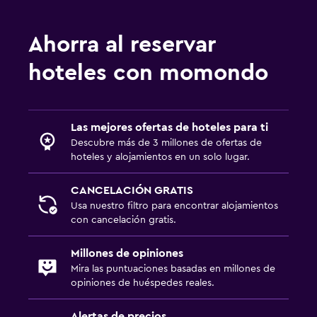
Para no fumadores
Plantas superiores accesibles por escaleras
Ahorra al reservar
Entrada privada
hoteles con momondo
Aire libre
Terraza/patio
Las mejores ofertas de hoteles para ti
Área de picnic
Descubre más de 3 millones de ofertas de
Jardín
hoteles y alojamientos en un solo lugar.
CANCELACIÓN GRATIS
Servicios y facilidades
Usa nuestro filtro para encontrar alojamientos
Acceso con llave
con cancelación gratis.
Masaje de pies
Millones de opiniones
Botella de agua
Mira las puntuaciones basadas en millones de
opiniones de huéspedes reales.
Estacionamiento y transporte
Alertas de precios