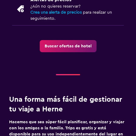
Estacionamiento gratuito
¿Aún no quieres reservar?
Crea una alerta de precios
para realizar un
Estacionamiento privado
seguimiento.
Sistema de entretenimiento
TV de pantalla plana
Buscar ofertas de hotel
TV por cable o vía satélite
Habitación
Enchufe cerca de la cama
Armario o clóset
Una forma más fácil de gestionar
Actividades
tu viaje a Herne
Golf
Hacemos que sea súper fácil planificar, organizar y viajar
Ciclismo
con los amigos o la familia. Trips es gratis y está
disponible para su uso independientemente del lugar en