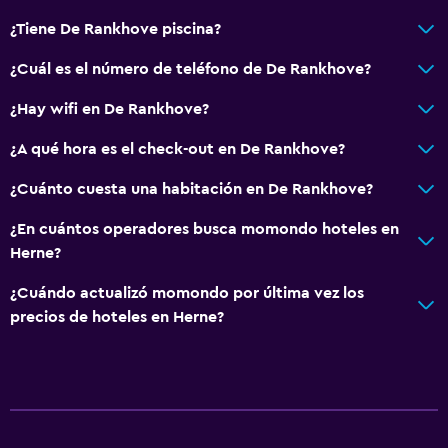
¿Tiene De Rankhove piscina?
General
¿Cuál es el número de teléfono de De Rankhove?
Zona de estar
¿Hay wifi en De Rankhove?
Vista al jardín
Piso de parquet o madera noble
¿A qué hora es el check-out en De Rankhove?
Insonorización
¿Cuánto cuesta una habitación en De Rankhove?
Espacio de almacenamiento
¿En cuántos operadores busca momondo hoteles en
Herne?
Piscina y spa
¿Cuándo actualizó momondo por última vez los
Masajes
precios de hoteles en Herne?
Bañera de hidromasaje
Sauna
Accesibilidad y adecuación