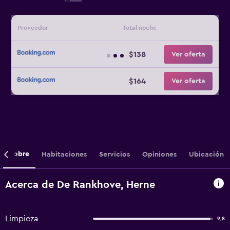
Proveedor
Total noche
$138
Ver oferta
$164
Ver oferta
Sobre
Habitaciones
Servicios
Opiniones
Ubicación
Acerca de De Rankhove, Herne
Limpieza
9,8