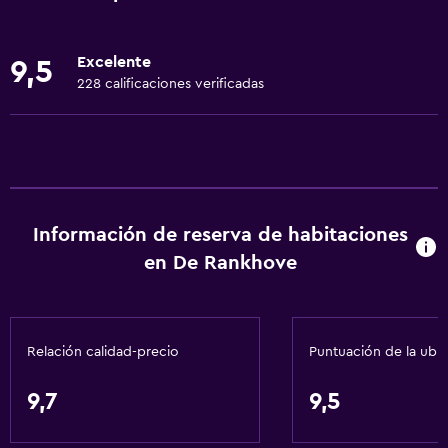
Internet
Ropa de cama
Excelente
9,5
Toallas
228 calificaciones verificadas
Extinguidor
Artículos de aseo gratis
Champú
Alarma de humo
Información de reserva de habitaciones
Calefacción
en De Rankhove
Adaptador
Gel de ducha
Papeleras
Relación calidad-precio
Puntuación de la ubi
Acondicionador
9,7
9,5
Baño