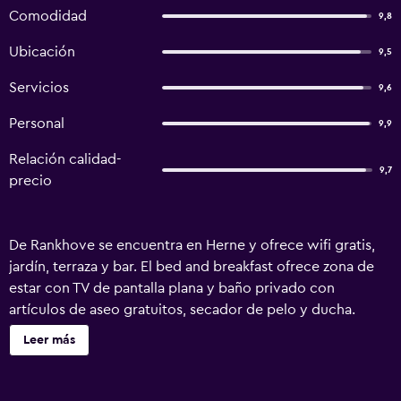
Comodidad
9,8
Ubicación
9,5
Servicios
9,6
Personal
9,9
Relación calidad-
9,7
precio
De Rankhove se encuentra en Herne y ofrece wifi gratis,
jardín, terraza y bar. El bed and breakfast ofrece zona de
estar con TV de pantalla plana y baño privado con
artículos de aseo gratuitos, secador de pelo y ducha.
También se ofrece nevera y cafetera. Se puede practicar
Leer más
ciclismo en los alrededores. Museo Horta está a 35 km del
alojamiento, y Gare du Midi está a 35 km. El aeropuerto
(Aeropuerto de Bruselas) está a 49 km.