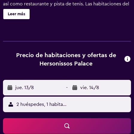
así como restaurante y pista de tenis. Las habitaciones del
Hersonissos Palace presentan muebles elegantes y
Leer más
disponen de aire acondicionado y vistas al mar, a la piscina
o al jardín. Todas tienen zona de estar y están equipadas
con TV vía satélite y mini nevera. El restaurante del hotel
está decorado con un estilo clásico y sirve almuerzos y
cenas tipo bufé. El bar salón está situado en la 1ª planta y
ofrece vistas panorámicas al mar de Creta. También hay un
Precio de habitaciones y ofertas de
bar junto a una piscina y una cafetería tradicional junto a la
Hersonissos Palace
otra piscina. El Hersonissos Palace cuenta con sauna y
gimnasio totalmente equipado. El centro de Hersonissos,
a pocos minutos a pie, ofrece una amplia variedad de ocio
jue. 13/8
-
vie. 14/8
nocturno. La ciudad de Heraklion se halla a 25 km.
Además, hay conexión Wi-Fi y aparcamiento gratuitos.
2 huéspedes, 1 habitación