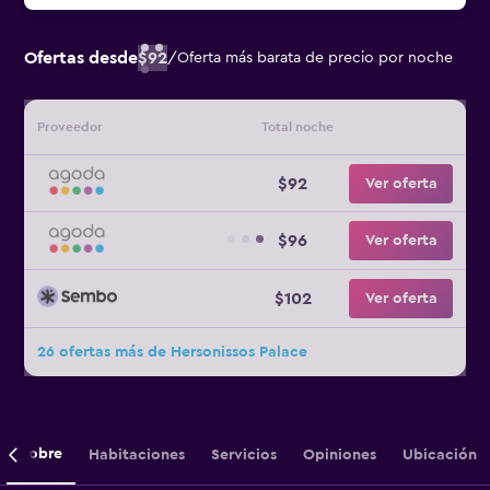
Ofertas desde
$92
/
Oferta más barata de precio por noche
Proveedor
Total noche
$92
Ver oferta
$96
Ver oferta
$102
Ver oferta
26 ofertas más de Hersonissos Palace
Sobre
Habitaciones
Servicios
Opiniones
Ubicación