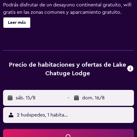
Podrás disfrutar de un desayuno continental gratuito, wifi
gratis en las zonas comunes y aparcamiento gratuito.
Otras instalaciones incluyen una zona para conferencias,
Leer más
lavandería y servicio de recepción 24 horas. Se ofrece un
servicio de limpieza a petición. Lake Chatuge Lodge
ofrece 104 alojamientos con aire acondicionado, cafetera
y tetera y periódicos gratuitos entre semana. Se ofrece
una televisión de pantalla plana de 32 pulgadas con
canales por satélite. Los baños están equipados con
Precio de habitaciones y ofertas de Lake
artículos de higiene personal gratuitos y secador de pelo.
Chatuge Lodge
Los huéspedes pueden navegar por la web gracias a
nuestro acceso a Internet wifi gratis. Los servicios para las
personas de negocios incluyen teléfono con llamadas
sáb. 15/8
-
dom. 16/8
locales gratuitas (pueden existir restricciones). Es posible
solicitar cambio de toallas y cambio de sábanas. Se ofrece
servicio de limpieza a petición. Los servicios de ocio y
2 huéspedes, 1 habitación
esparcimiento en este hotel incluyen gimnasio. Se pueden
practicar las actividades de ocio y esparcimiento que se