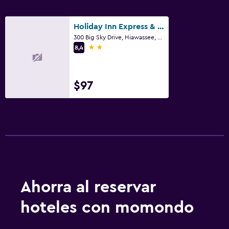
Holiday Inn Express & Suites Hiawassee By IHG
300 Big Sky Drive, Hiawassee, GA
2 estrellas
8,4
$97
Ahorra al reservar
hoteles con momondo