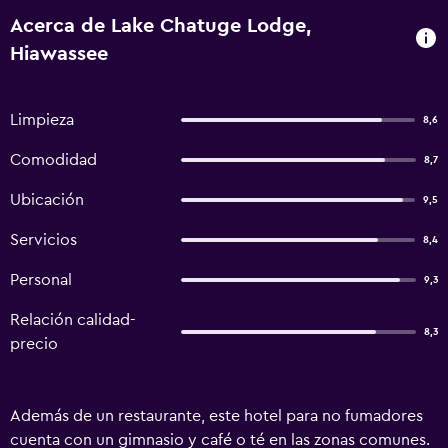
Acerca de Lake Chatuge Lodge,
Hiawassee
Limpieza
8,6
Comodidad
8,7
Ubicación
9,5
Servicios
8,4
Personal
9,3
Relación calidad-
8,3
precio
Además de un restaurante, este hotel para no fumadores
cuenta con un gimnasio y café o té en las zonas comunes.