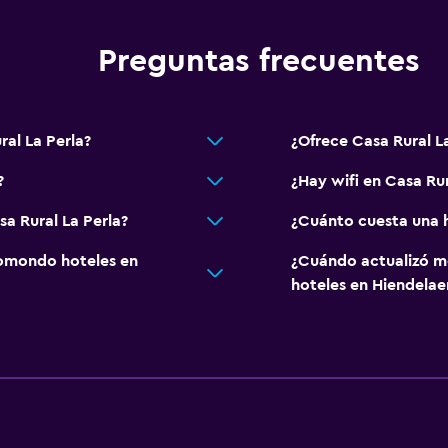
TV
Preguntas frecuentes
Actividades
al La Perla?
¿Ofrece Casa Rural L
Senderismo
?
¿Hay wifi en Casa Rur
Bicicletas
Pesca
sa Rural La Perla?
¿Cuánto cuesta una h
Juegos de mesa/rompec
omondo hoteles en
¿Cuándo actualizó m
Ciclismo
hoteles en Hiendelae
General
Vista al jardín
Piso de parquet o mader
Solárium