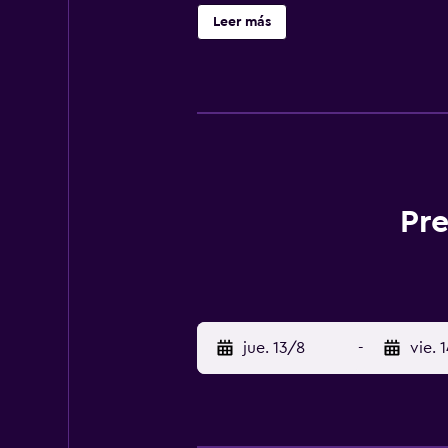
entrega un juego de trapos de coc
Leer más
Pre
jue. 13/8
-
vie. 