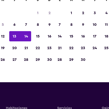
M
J
V
S
D
L
M
M
J
V
1
2
1
2
3
4
5
6
7
8
9
7
8
9
10
11
Otros
12
13
14
15
16
14
15
16
17
18
Ver precios
19
20
21
22
23
21
22
23
24
25
Fotos
26
27
28
29
30
28
29
30
Ver precios
Ver precios
Habitaciones
Servicios
Opin