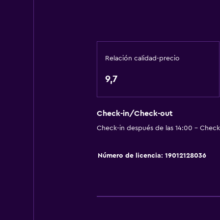
Comedor
Tetera eléctrica
Almuerzos para llevar
Lavavajillas
Relación calidad-precio
Menús para dietas especiales (bajo
9,7
Comedor
Tetera/cafetera
Cafetera
Check-in/Check-out
Check-in después de las 14:00 - Check-
Mesa de comedor
Número de licencia: 19012128036
Aire libre
Terraza/patio
Sillas de playa
Terraza
Muebles de exterior