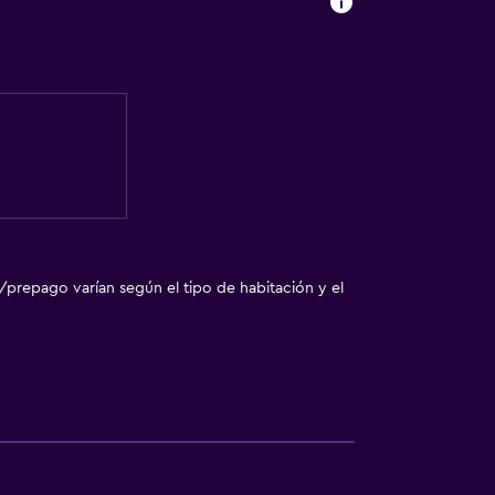
ones
 turística
/prepago varían según el tipo de habitación y el
ento
tida