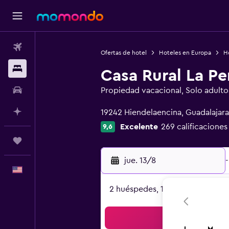
Vuelos
Ofertas de hotel
Hoteles en Europa
H
Alojamientos
Casa Rural La Pe
Autos
Propiedad vacacional, Solo adulto
Categoría 0
Planifica con IA
19242 Hiendelaencina, Guadalajara
Excelente
269 calificaciones
9,6
Trips
jue. 13/8
-
Español
2 huéspedes, 1 habitación
Bus