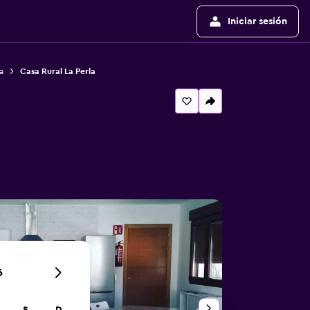
Iniciar sesión
a
Casa Rural La Perla
6