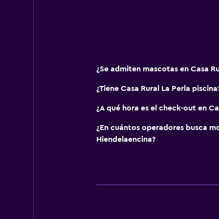
Área de picnic
Jardín
Baño
¿Se admiten mascotas en Casa Rur
Ducha
¿Tiene Casa Rural La Perla piscina
Secador de pelo
Aseo
¿A qué hora es el check-out en Ca
Papel higiénico
¿En cuántos operadores busca m
Baño privado
Hiendelaencina?
Piscina y spa
Piscina de agua salada
Masajes
Piscina climatizada