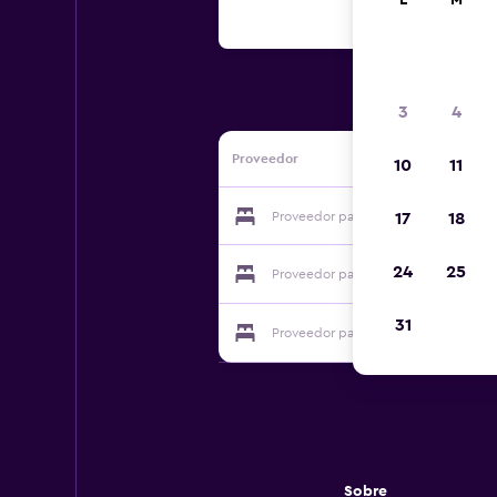
L
M
3
4
Proveedor
10
11
Proveedor para Casa Rural La Perla
17
18
24
25
Proveedor para Casa Rural La Perla
31
Proveedor para Casa Rural La Perla
Sobre