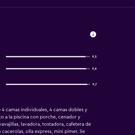
9,5
9,6
9,7
de 4 camas individuales, 4 camas dobles y
to a la piscina con porche, cenador y
ajillas, lavadora, tostadora, cafetera de
de cacerolas, olla express, mini pimer. Se