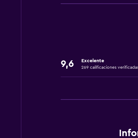
Wifi gratis
Wifi disponible en todas las instal
Internet
Ropa de cama
Toallas
Ventilador
Excelente
9,6
Extinguidor
269 calificaciones verificada
Artículos de aseo gratis
Champú
Calefacción
Gel de ducha
Aire acondicionado
Papeleras
Inf