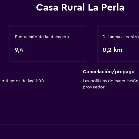
Servicios y facilidades
Casa Rural La Perla
Servicio de conserjería
Instalaciones para reuni
Servicio de habitaciones
Puntuación de la ubicación
Distancia al centro
 petición)
Mostrador de información
9,4
0,2 km
Acceso con llave
Check-out exprés
Botella de agua
Cancelación/prepago
out antes de las 11:00
Las políticas de cancelación
proveedor.
Sistema de entretenimi
TV de pantalla plana
Sala de estar/TV compar
Libros
Biblioteca de música