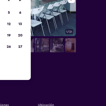
S
D
5
6
12
13
1/21
Otros
19
20
26
27
iones
Ubicación