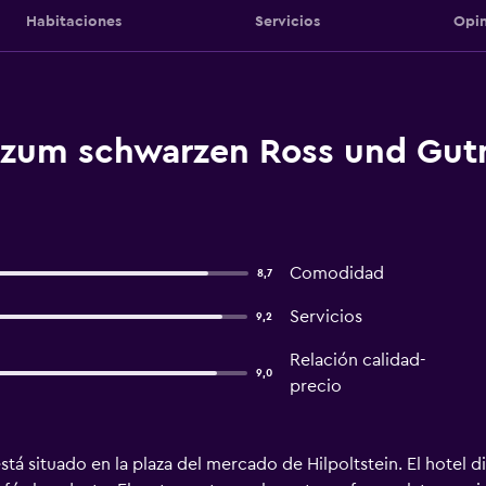
Habitaciones
Servicios
Opin
 zum schwarzen Ross und Gut
Comodidad
8,7
Servicios
9,2
Relación calidad-
9,0
precio
, está situado en la plaza del mercado de Hilpoltstein. El hot