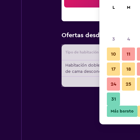
Bus
L
M
$132
Ofertas desde
/
Oferta m
3
4
Tipo de habitación
Proveedo
10
11
Habitación doble, tipo
17
18
de cama desconocido
24
25
31
Más barato