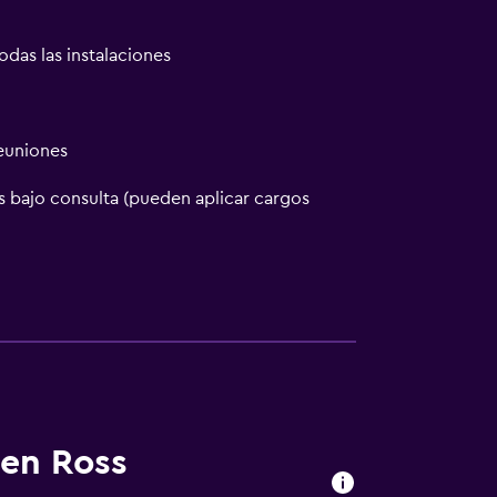
odas las instalaciones
reuniones
 bajo consulta (pueden aplicar cargos
a
a noble
en Ross