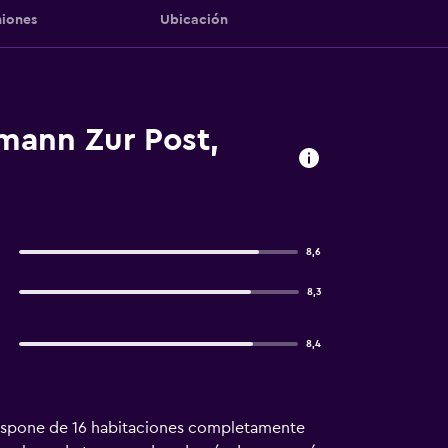
iones
Ubicación
mann Zur Post,
8,6
8,3
8,4
el dispone de 16 habitaciones completamente