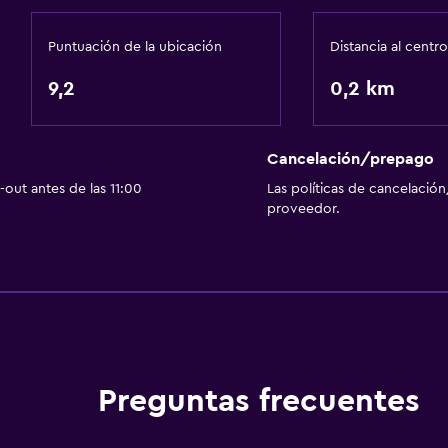
Check-in/check-out pri
Puntuación de la ubicación
Distancia al centro
9,2
0,2 km
Actividades
Cancelación/prepago
Senderismo
out antes de las 11:00
Las políticas de cancelación
Bicicletas
proveedor.
Juegos de mesa/rompec
Ciclismo
Minigolf
Habitación
Preguntas frecuentes
Cama plegable
Enchufe cerca de la cam