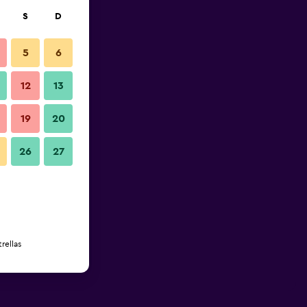
S
D
5
6
12
13
19
20
26
27
rellas