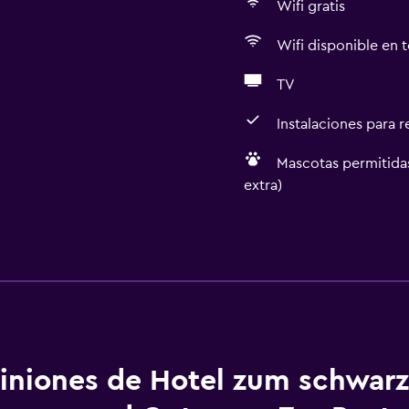
Wifi gratis
Wifi disponible en t
TV
Instalaciones para 
Mascotas permitidas
extra)
General
silla de ruedas
Vista a una calle tranquil
 (pueden aplicar cargos extra)
Habitaciones familiares
Zona de estar
Piso de parquet o mader
iniones de Hotel zum schwarz
Vista al patio interior