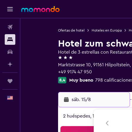
Vuelos
Ofertas de hotel
Hoteles en Europa
H
Alojamientos
Hotel zum schwa
Autos
Hotel de 3 estrellas con Restauran
3 estrellas
Planifica con IA
Marktstrasse 10, 91161 Hilpoltstein,
+49 9174 47 950
Muy bueno
798 calificacione
8,4
Trips
Español
sáb. 15/8
-
2 huéspedes, 1 habitación