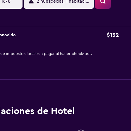
 16/8
2 huéspedes, 1 habitación
$132
conocido
as e impuestos locales a pagar al hacer check-out.
alaciones de Hotel