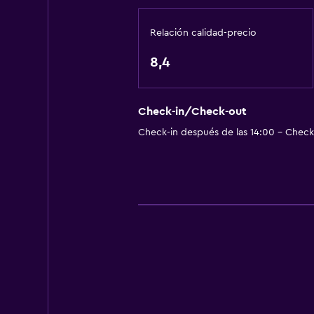
Calefacción
Gel de ducha
Relación calidad-precio
Papeleras
8,4
Baño
Check-in/Check-out
Ducha
Check-in después de las 14:00 - Check-
Baño pequeño adicional
Secador de pelo
Aseo
Papel higiénico
Baño privado
Sistema de entretenimiento
Radio
TV de pantalla plana