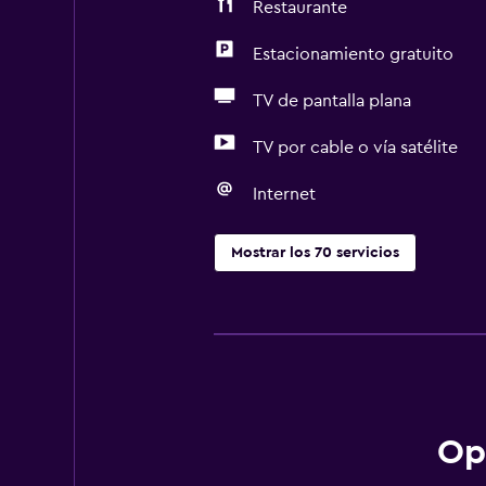
Restaurante
Estacionamiento gratuito
TV de pantalla plana
TV por cable o vía satélite
Internet
Mostrar los 70 servicios
Accesibilidad y adecuación
Unidad accesible para personas en 
Mascotas permitidas bajo consulta
Accesibilidad
Ascensor
Op
Ascensor disponible