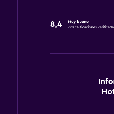
Hipoalergénico
Almohada hipoalergénica
Muy bueno
Para no fumadores
8,4
798 calificaciones verificada
Almohada sin plumas
Plantas superiores accesibles por
Áreas designadas para fumadores
Servicios básicos
Wifi gratis
Wifi disponible en todas las instal
Inf
Internet
Ho
Toallas
Extinguidor
Alarma de humo