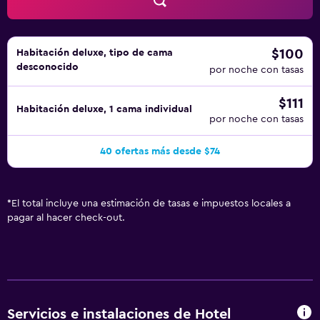
al centro de bienestar, al gimnasio y al hidromasaje de
niños menores de 18 años sin la supervisión de un adulto.
$100
Habitación deluxe, tipo de cama
desconocido
por noche con tasas
$111
Habitación deluxe, 1 cama individual
por noche con tasas
40 ofertas más desde $74
*
El total incluye una estimación de tasas e impuestos locales a
pagar al hacer check-out.
Servicios e instalaciones de Hotel