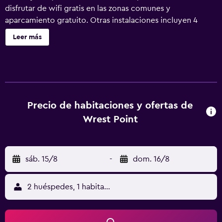
disfrutar de wifi gratis en las zonas comunes y
aparcamiento gratuito. Otras instalaciones incluyen 4
bares o salas, un centro de bienestar y un bar-cafetería.
Leer más
Wrest Point ofrece 271 alojamientos con caja fuerte y
cafetera y tetera. Todos los alojamientos tienen mobiliario
diferente. Las camas están vestidas con ropa de cama de
alta calidad. Se ofrece una televisión LCD de 30 pulgadas
con canales por cable de suscripción. Los baños están
equipados con artículos de higiene personal gratuitos y
Precio de habitaciones y ofertas de
secador de pelo. Los huéspedes pueden navegar por la
Wrest Point
web gracias a nuestro acceso a Internet wifi gratis. Los
servicios para las personas de negocios incluyen
escritorio y teléfono. Las habitaciones también incluyen
sáb. 15/8
-
dom. 16/8
tabla de planchar con plancha y cortinas opacas. Se
ofrece servicio de limpieza todos los días. En el
alojamiento hay piscina cubierta y bañera de hidromasaje.
2 huéspedes, 1 habitación
Otros servicios de ocio y esparcimiento incluyen centro
de bienestar y sauna. No se permite la entrada a la piscina,