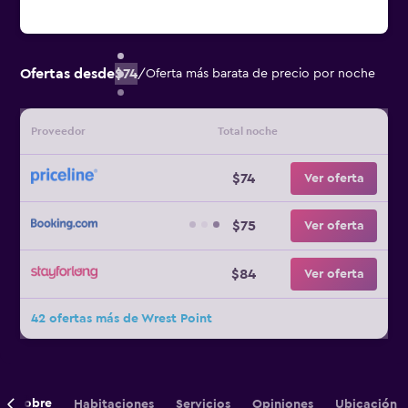
Ofertas desde
$74
/
Oferta más barata de precio por noche
Proveedor
Total noche
$74
Ver oferta
$75
Ver oferta
$84
Ver oferta
42 ofertas más de Wrest Point
Sobre
Habitaciones
Servicios
Opiniones
Ubicación