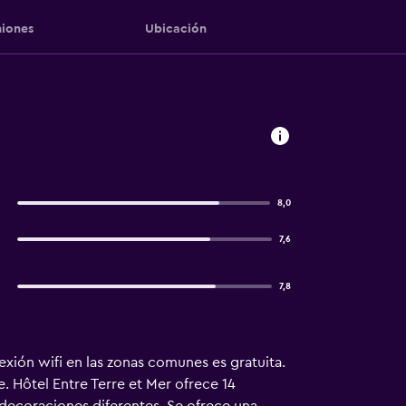
iones
Ubicación
8,0
7,6
7,8
exión wifi en las zonas comunes es gratuita.
. Hôtel Entre Terre et Mer ofrece 14