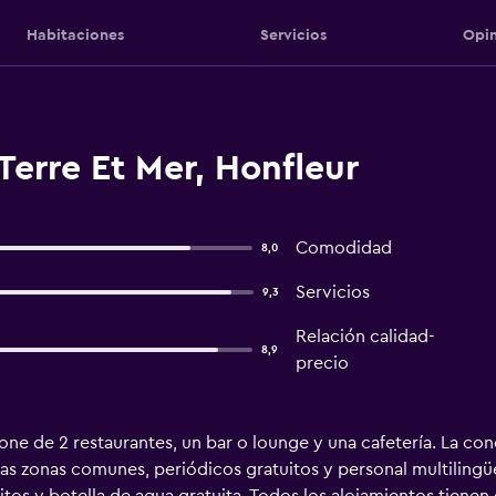
Habitaciones
Servicios
Opin
Terre Et Mer, Honfleur
Comodidad
8,0
Servicios
9,3
Relación calidad-
8,9
precio
ne de 2 restaurantes, un bar o lounge y una cafetería. La con
as zonas comunes, periódicos gratuitos y personal multilingüe