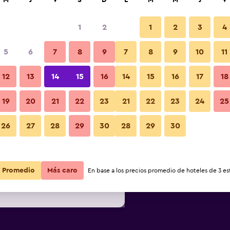
M
J
V
S
D
L
M
M
J
V
1
2
1
2
3
4
s barata de precio por noche
5
6
7
8
9
7
8
9
10
11
Restaurante
r
Total noche
12
13
14
15
16
14
15
16
17
18
19
20
21
22
23
21
22
23
24
25
$85
Ver oferta
Fotos
26
27
28
29
30
28
29
30
$86
Ver oferta
$113
Ver oferta
Promedio
Más caro
En base a los precios promedio de hoteles de 3 est