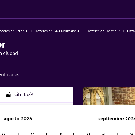
teles en Francia
Hoteles en Baja Normandía
Hoteles en Honfleur
Entr
er
la ciudad
erificadas
sáb. 15/8
agosto 2026
septiembre 202
car