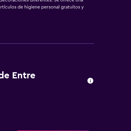
 decoraciones diferentes. Se ofrece una
tículos de higiene personal gratuitos y
e 25 Mbps o más. Los servicios para las
ones). Las habitaciones también incluyen
olicitar juegos de cama hipoalergénicos.
de Entre