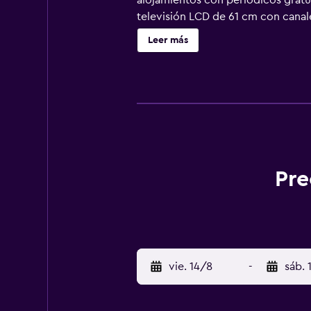
alojamientos con periódicos gratui
televisión LCD de 61 cm con canale
secador de pelo. Este hotel en Hon
Leer más
personas de negocios incluyen telé
cafetera y tetera y cortinas opacas
Pre
vie. 14/8
-
sáb. 