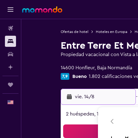
Vuelos
Ofertas de hotel
Hoteles en Europa
Ho
Alojamientos
Entre Terre Et M
Autos
Propiedad vacacional con Vista a 
Categoría 0
Planifica con IA
14600 Honfleur, Baja Normandía
Bueno
1.802 calificaciones v
7,9
Trips
vie. 14/8
-
Español
2 huéspedes, 1 habitación
Bus