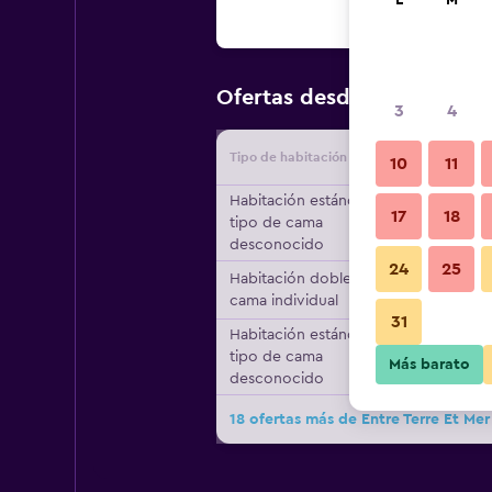
L
M
$85
Ofertas desde
/
Oferta má
3
4
Tipo de habitación
Proveedo
10
11
Habitación estándar,
17
18
tipo de cama
desconocido
24
25
Habitación doble, 1
cama individual
31
Habitación estándar,
tipo de cama
Más barato
desconocido
18 ofertas más de Entre Terre Et Mer