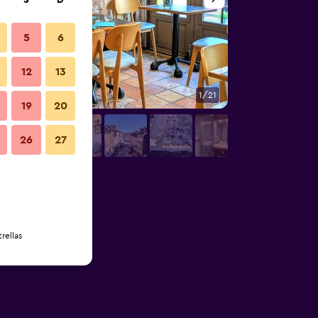
S
D
5
6
12
13
1/21
Otros
19
20
26
27
rellas