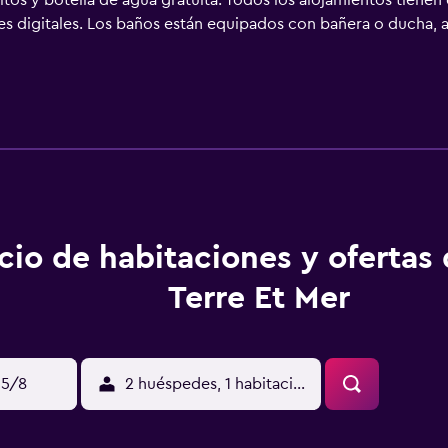
tos y botella de agua gratuita. Todos los alojamientos tienen
s digitales. Los baños están equipados con bañera o ducha, ar
fleur ofrece acceso a Internet wifi gratis con una velocidad d
fono con llamadas locales gratuitas (pueden existir restricci
. Se ofrece servicio de limpieza todos los días y es posible s
cio de habitaciones y ofertas 
Terre Et Mer
15/8
2 huéspedes, 1 habitación