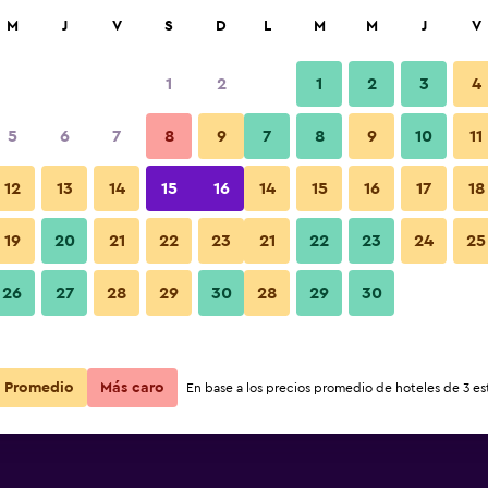
car
M
J
V
S
D
L
M
M
J
V
1
2
1
2
3
4
s barata de precio por noche
5
6
7
8
9
7
8
9
10
11
Habitación
r
Total noche
12
13
14
15
16
14
15
16
17
18
$32
Ver oferta
19
20
21
22
23
21
22
23
24
25
Fotos
26
27
28
29
30
28
29
30
$37
Ver oferta
$56
Ver oferta
Promedio
Más caro
En base a los precios promedio de hoteles de 3 est