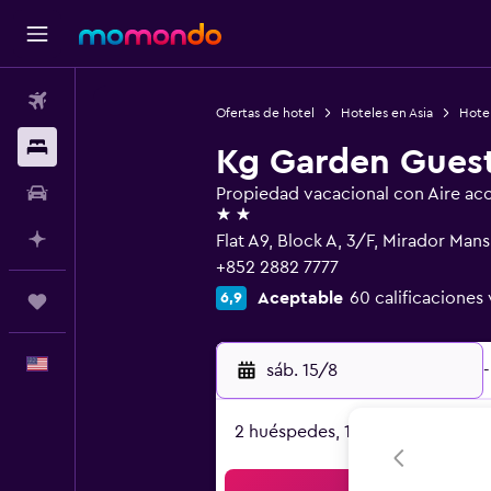
Vuelos
Ofertas de hotel
Hoteles en Asia
Hote
Alojamientos
Kg Garden Gues
Autos
Propiedad vacacional con Aire ac
2 estrellas
Planifica con IA
Flat A9, Block A, 3/F, Mirador Ma
+852 2882 7777
Aceptable
60 calificaciones 
6,9
Trips
Español
sáb. 15/8
-
2 huéspedes, 1 habitación