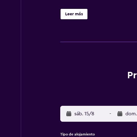
Leer más
Pr
sáb. 15/8
-
dom.
Tipo de alojamiento