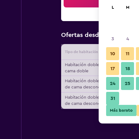
Bus
L
M
$32
Ofertas desde
/
Oferta má
3
4
Tipo de habitación
Proveedo
10
11
Habitación doble, 1
17
18
cama doble
Habitación doble, tipo
24
25
de cama desconocido
Habitación doble, tipo
31
de cama desconocido
Más barato