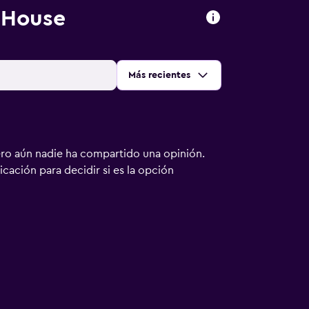
 House
Ordenar por
:
Más recientes
ero aún nadie ha compartido una opinión.
bicación para decidir si es la opción