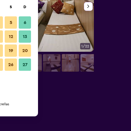
S
D
5
6
12
13
1/22
Habitación
19
20
26
27
rellas