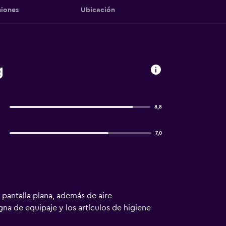
iones
Ubicación
g
8,8
7,0
e pantalla plana, además de aire
igna de equipaje y los artículos de higiene