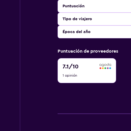
Puntuación
Tipo de viajero
Época del año
Puntuación de proveedores
7.1
7.1
/10
de
1 opinión
10