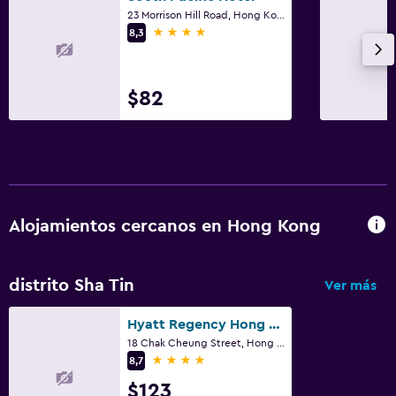
23 Morrison Hill Road, Hong Kong
4 estrellas
8,3
$82
Alojamientos cercanos en Hong Kong
distrito Sha Tin
Ver más
Hyatt Regency Hong Kong Sha Tin
18 Chak Cheung Street, Hong Kong
4 estrellas
8,7
$123