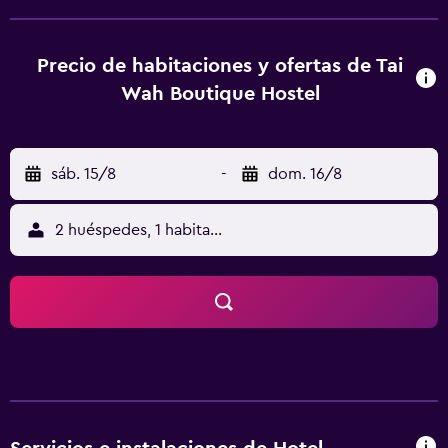
habitaciones equipadas con un secador de pelo. Tai Wah
Boutique Hostel está cerca de restaurantes y tiendas, así
como de la Avenida de las Estrellas, La Torre del Reloj y
Precio de habitaciones y ofertas de Tai
1881 Heritage. Se encuentra apenas a dos minutos a pie de
Wah Boutique Hostel
Chungking Mansions.
sáb. 15/8
-
dom. 16/8
2 huéspedes, 1 habitación