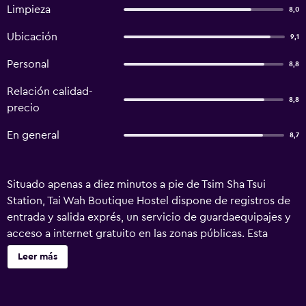
Limpieza
8,0
Ubicación
9,1
Personal
8,8
Relación calidad-
8,8
precio
En general
8,7
Situado apenas a diez minutos a pie de Tsim Sha Tsui
Station, Tai Wah Boutique Hostel dispone de registros de
entrada y salida exprés, un servicio de guardaequipajes y
acceso a internet gratuito en las zonas públicas. Esta
propiedad ofrece un emplazamiento estupendo en Tsim
Leer más
Sha Tsui. El hostal ofrece 8 habitaciones y ha sido
reformado recientemente. También cuenta con un
ascensor y servicio de habitaciones. El hostal tiene