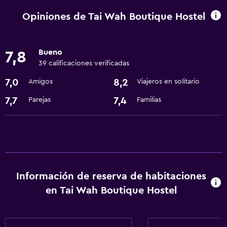
Check-out exprés
Opiniones de Tai Wah Boutique Hostel
Servicios básicos
Bueno
7,8
Wifi gratis
39 calificaciones verificadas
Internet
7,0
8,2
Amigos
Viajeros en solitario
Accesibilidad y adecuación
7,7
7,4
Parejas
Familias
Ascensor
Baño
Secador de pelo
Información de reserva de habitaciones
General
en Tai Wah Boutique Hostel
Espacio de almacenamiento