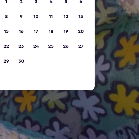
1
2
3
4
5
6
8
9
10
11
12
13
15
16
17
18
19
20
22
23
24
25
26
27
29
30