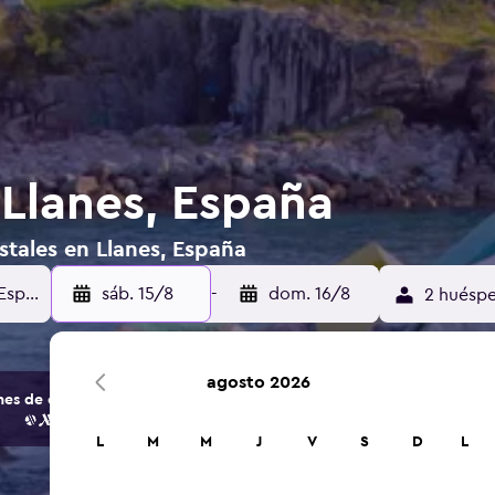
 Llanes, España
stales en Llanes, España
sáb. 15/8
-
dom. 16/8
2 huéspe
agosto 2026
s de opciones de hoteles y alojamientos.
L
M
M
J
V
S
D
L