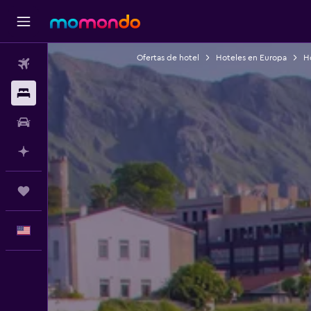
Ofertas de hotel
Hoteles en Europa
H
Vuelos
Alojamientos
Autos
Planifica con IA
Trips
Español