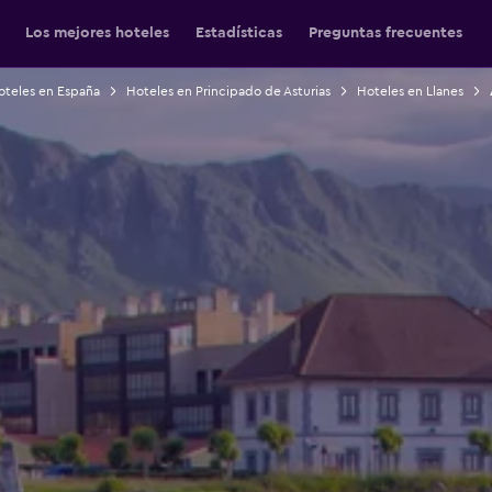
Los mejores hoteles
Estadísticas
Preguntas frecuentes
oteles en España
Hoteles en Principado de Asturias
Hoteles en Llanes