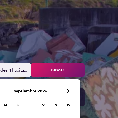
Buscar
des, 1 habitación
septiembre 2026
M
M
J
V
S
D