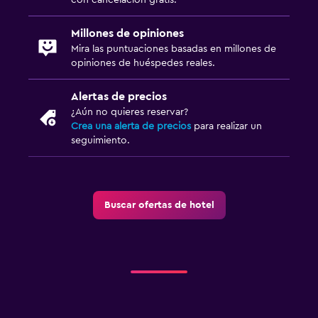
Actividades
Millones de opiniones
Zoológico
Mira las puntuaciones basadas en millones de
Senderismo
opiniones de huéspedes reales.
Paseos a caballo
Alertas de precios
Bolera
¿Aún no quieres reservar?
Crea una alerta de precios
para realizar un
seguimiento.
Salud y seguridad
Limpieza diaria
Botiquín de primeros auxilios
Buscar ofertas de hotel
Cámaras CCTV en zonas comunes
Cámaras CCTV en el exterior
Sistema de entretenimiento
TV de pantalla plana