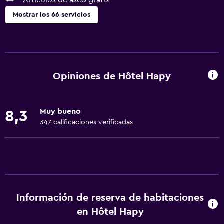
Artículos de aseo gratis
Mostrar los 66 servicios
Servicios básicos
Wifi gratis
Wifi disponible en todas las instalaciones
Opiniones de Hôtel Hapy
Internet
Toallas
Muy bueno
8,3
Ventilador
347 calificaciones verificadas
Artículos de aseo gratis
Champú
Alarma de humo
Calefacción
Información de reserva de habitaciones
Gel de ducha
en Hôtel Hapy
Papeleras