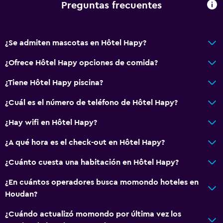
Preguntas frecuentes
Secador de pelo
Aseo
Bañera al aire libre
¿Se admiten mascotas en Hôtel Hapy?
Papel higiénico
¿Ofrece Hôtel Hapy opciones de comida?
Baño privado
¿Tiene Hôtel Hapy piscina?
Comedor
¿Cuál es el número de teléfono de Hôtel Hapy?
Tetera eléctrica
¿Hay wifi en Hôtel Hapy?
Bar/lounge
¿A qué hora es el check-out en Hôtel Hapy?
Desayuno en la habitación
¿Cuánto cuesta una habitación en Hôtel Hapy?
Tetera/cafetera
Tetera
¿En cuántos operadores busca momondo hoteles en
Houdan?
La comida se puede entregar en el alojamiento
Máquina expendedora (bebidas)
¿Cuándo actualizó momondo por última vez los