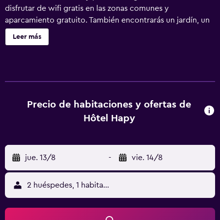
disfrutar de wifi gratis en las zonas comunes y
aparcamiento gratuito. También encontrarás un jardín, un
salón de eventos y una máquina expendedora. Hôtel HAPY
Leer más
ofrece 21 alojamientos con secador de pelo. Cada
alojamiento tiene un mobiliario y decoración diferentes.
Se ofrece una televisión de pantalla plana con canales por
satélite. Los baños están equipados con bañera o ducha.
Este hotel en Houdan ofrece acceso a Internet wifi gratis.
Los servicios para las personas de negocios incluyen
Precio de habitaciones y ofertas de
escritorio y teléfono. Se ofrece servicio de limpieza todos
Hôtel Hapy
los días. Se pueden practicar las actividades de ocio y
esparcimiento que se indican más abajo en las
instalaciones o cerca del alojamiento (es posible que se
jue. 13/8
-
vie. 14/8
aplique un recargo).
2 huéspedes, 1 habitación