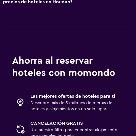
precios de hoteles en Houdan?
General
Habitaciones familiares
Vista al jardín
Teléfono
Alfombrado
Ahorra al reservar
Espacio de almacenamiento
hoteles con momondo
Servicios y facilidades
Servicio de despertador
Instalaciones para reuniones
Las mejores ofertas de hoteles para ti
Descubre más de 3 millones de ofertas de
Servicio de habitaciones
hoteles y alojamientos en un solo lugar.
Check-out exprés
CANCELACIÓN GRATIS
Check-in/check-out privado
Usa nuestro filtro para encontrar alojamientos
con cancelación gratis.