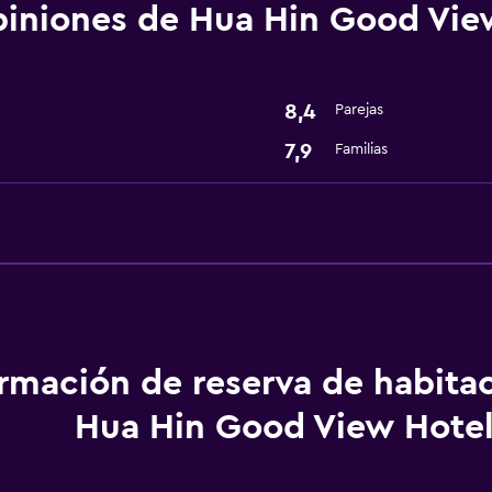
Extinguidor
iniones de Hua Hin Good Vie
Aire acondicionado
8,4
Parejas
7,9
Familias
Accesibilidad y adecuac
Para no fumadores
Ascensor
Áreas designadas para 
ormación de reserva de habita
Sistema de entretenimi
TV por cable o vía satéli
Hua Hin Good View Hote
TV de pantalla plana