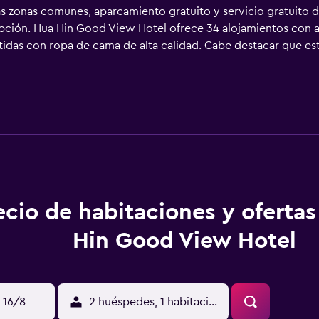
las zonas comunes, aparcamiento gratuito y servicio gratuito d
epción. Hua Hin Good View Hotel ofrece 34 alojamientos con a
tidas con ropa de cama de alta calidad. Cabe destacar que est
 televisión de pantalla plana con canales por cable. Los bañ
eb gracias a nuestro acceso a Internet wifi gratis. Los servi
frece servicio de limpieza todos los días. En el alojamiento hay p
e ocio y esparcimiento que se indican más abajo en las instal
ecio de habitaciones y oferta
Hin Good View Hotel
 16/8
2 huéspedes, 1 habitación