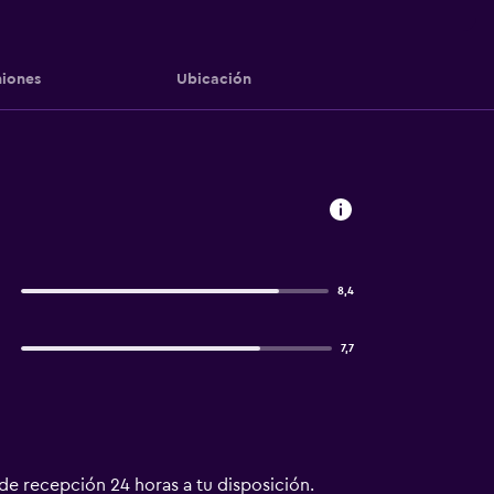
iones
Ubicación
8,4
7,7
 de recepción 24 horas a tu disposición.