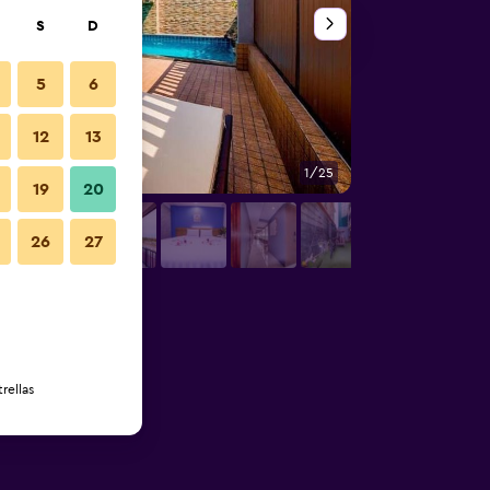
S
D
5
6
12
13
1/25
Habitación
19
20
26
27
rellas