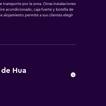
e transporte por la zona. Otras instalaciones
ire acondicionado, caja fuerte y botella de
e alojamiento permite a sus clientes elegir
os están equipados con ducha y bidé. Los
cios para personas de negocios incluyen
iscina cubierta y piscina al aire libre. Se
aciones o cerca del alojamiento (es posible
s de Hua