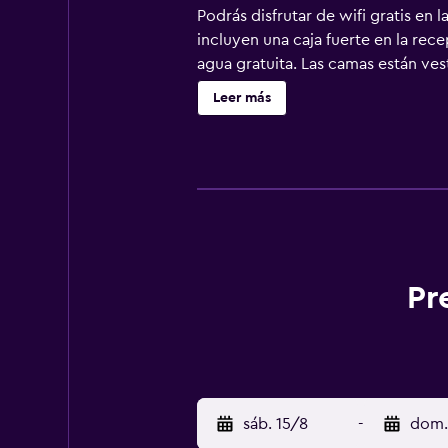
Podrás disfrutar de wifi gratis en 
incluyen una caja fuerte en la rec
agua gratuita. Las camas están ves
el tipo de almohada. Se ofrece una
Leer más
huéspedes pueden navegar por la w
escritorio y sillas de oficina. Se o
pueden practicar las actividades d
que se aplique un recargo).
Pr
sáb. 15/8
-
dom.