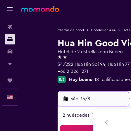
Vuelos
Ofertas de hotel
Hoteles en Asia
Hotel
Alojamientos
Hua Hin Good Vi
Autos
Hotel de 2 estrellas con Buceo
2 estrellas
Planifica con IA
34/222 Hua Hin Soi 94, Hua Hin 77
+66 2 026 1271
Muy bueno
181 calificaciones
8,3
Trips
Español
sáb. 15/8
-
2 huéspedes, 1 habitación