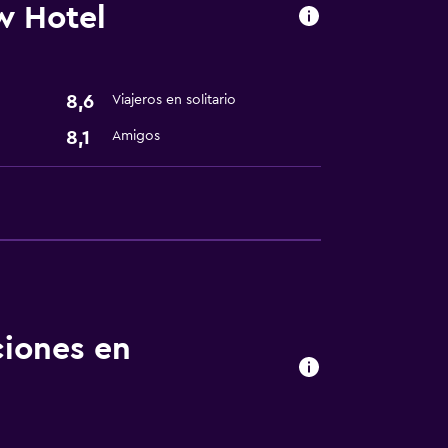
w Hotel
8,6
Viajeros en solitario
8,1
Amigos
ión
fumadores
ciones en
ento
te
l