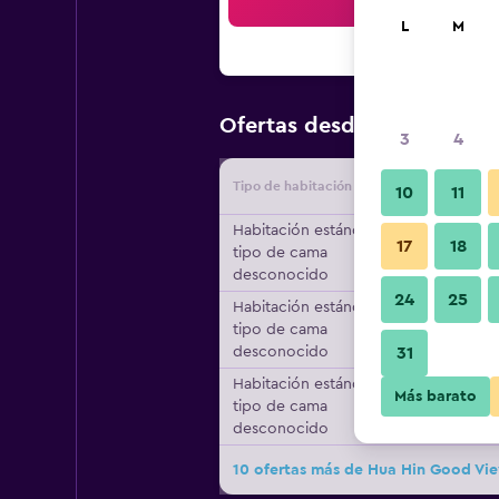
Bus
L
M
$16
Ofertas desde
/
Oferta más
3
4
Tipo de habitación
Proveedo
10
11
Habitación estándar,
17
18
tipo de cama
desconocido
24
25
Habitación estándar,
tipo de cama
desconocido
31
Habitación estándar,
Más barato
tipo de cama
desconocido
10 ofertas más de Hua Hin Good Vi