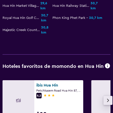
Mosquitera
29,6
30,7
Hua Hin Market Village
Hua Hin Railway Station
Seguridad las 24 horas
km
km
30,7
Caja fuerte
Royal Hua Hin Golf Course
Phon King Phet Park
30,7 km
km
30,8
Majestic Creek Country Club
Aire libre
km
Terraza/patio
Sillas de playa
Toallas de playa
Terraza
Hoteles favoritos de momondo en Hua Hin
Playa privada
Servicios y facilidades
ibis Hua Hin
Petchkasem Road Hua Hin 87, Hua Hin
Instalaciones para reuniones
3 estrellas
8,2
Servicio de habitaciones
Acceso con llave