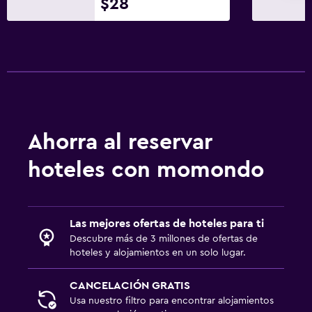
$28
Botella de agua
Recepción 24 horas
Lavandería
Lavandería
Servicio de planchado
Ahorra al reservar
Servicios de lavandería/tintorería
Tendedero
hoteles con momondo
Estacionamiento y transporte
Las mejores ofertas de hoteles para ti
Carga de vehículos eléctricos
Descubre más de 3 millones de ofertas de
Estacionamiento gratuito
hoteles y alojamientos en un solo lugar.
Estacionamiento privado
CANCELACIÓN GRATIS
Usa nuestro filtro para encontrar alojamientos
Sistema de entretenimiento