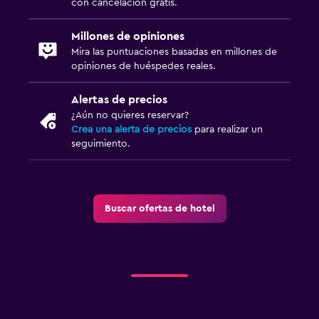
con cancelación gratis.
TV de pantalla plana
Millones de opiniones
TV por cable o vía satélite
Mira las puntuaciones basadas en millones de
TV
opiniones de huéspedes reales.
Alertas de precios
Accesibilidad y adecuación
¿Aún no quieres reservar?
Para no fumadores
Crea una alerta de precios
para realizar un
seguimiento.
Plantas superiores accesibles por escaleras
Habitación
Buscar ofertas de hotel
Perchero
Armario o clóset
Ideal para familias
Cuidado de niños o guardería