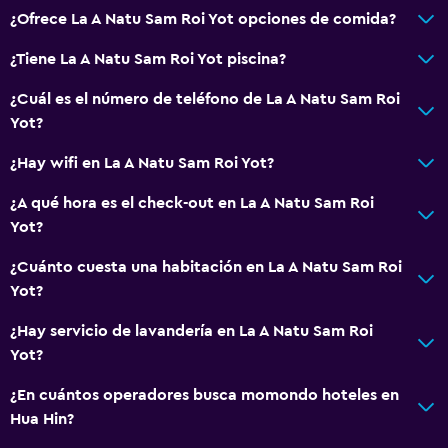
¿Ofrece La A Natu Sam Roi Yot opciones de comida?
Piscina pequeña
Toallas para piscina
¿Tiene La A Natu Sam Roi Yot piscina?
Piscina con vista
¿Cuál es el número de teléfono de La A Natu Sam Roi
Yot?
Baño
¿Hay wifi en La A Natu Sam Roi Yot?
Ducha
¿A qué hora es el check-out en La A Natu Sam Roi
Gorro de baño
Yot?
Secador de pelo
¿Cuánto cuesta una habitación en La A Natu Sam Roi
Aseo
Yot?
Papel higiénico
¿Hay servicio de lavandería en La A Natu Sam Roi
Cepillo de dientes
Yot?
Albornoz
¿En cuántos operadores busca momondo hoteles en
Baño privado
Hua Hin?