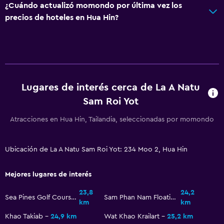
General
¿Cuándo actualizó momondo por última vez los
precios de hoteles en Hua Hin?
Habitaciones familiares
Vista al mar
Zona de estar
Vista al jardín
Pantuflas
Lugares de interés cerca de La A Natu
Sam Roi Yot
Teléfono
Espacio de almacenamiento
Atracciones en Hua Hin, Tailandia, seleccionadas por momondo
Salud y seguridad
Ubicación de La A Natu Sam Roi Yot: 234 Moo 2, Hua Hin
Limpieza diaria
Mejores lugares de interés
Botiquín de primeros auxilios
Cámaras CCTV en zonas comunes
23,8
24,2
Sea Pines Golf Course
Sam Phan Nam Floating Market
km
km
Cámaras CCTV en el exterior
Khao Takiab
24,9 km
Wat Khao Krailart
25,2 km