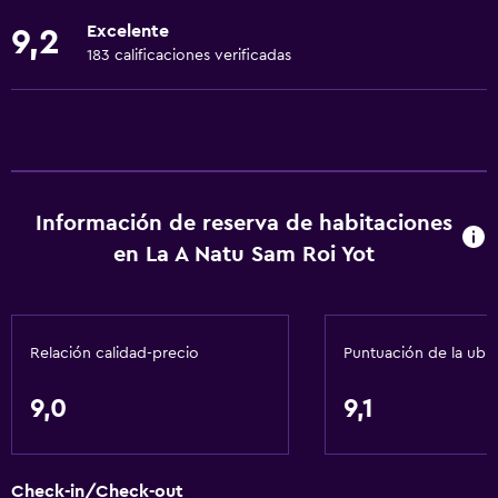
Ropa de cama
Excelente
9,2
Toallas
183 calificaciones verificadas
Ventilador
Extinguidor
Artículos de aseo gratis
Champú
Información de reserva de habitaciones
Alarma de humo
en La A Natu Sam Roi Yot
Adaptador
Gel de ducha
Aire acondicionado
Relación calidad-precio
Puntuación de la ubi
Papeleras
9,0
9,1
Comedor
Copas
Check-in/Check-out