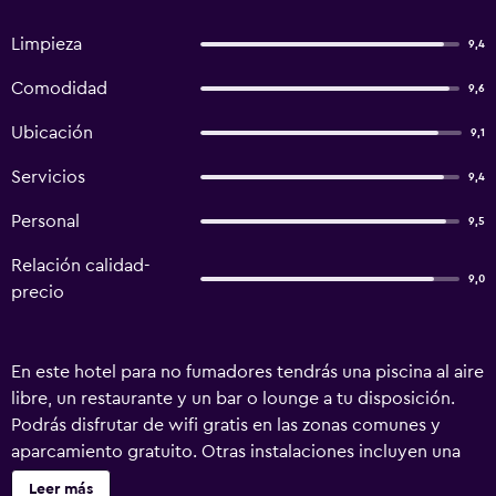
Limpieza
9,4
Comodidad
9,6
Ubicación
9,1
Servicios
9,4
Personal
9,5
Relación calidad-
9,0
precio
En este hotel para no fumadores tendrás una piscina al aire
libre, un restaurante y un bar o lounge a tu disposición.
Podrás disfrutar de wifi gratis en las zonas comunes y
aparcamiento gratuito. Otras instalaciones incluyen una
cafetería, café o té en las zonas comunes y una sala de
Leer más