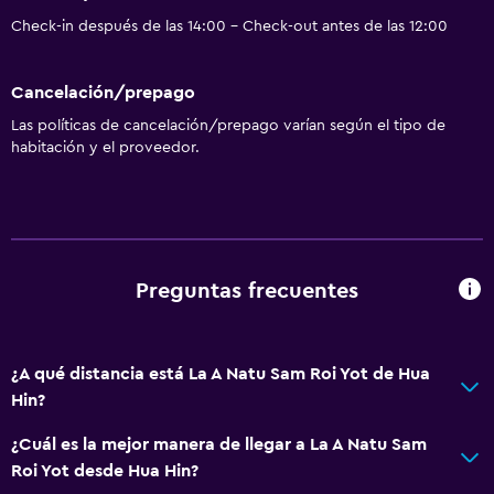
Tetera eléctrica
Check-in después de las 14:00 - Check-out antes de las 12:00
Minibar
Restaurante
Cancelación/prepago
Bar/lounge
Las políticas de cancelación/prepago varían según el tipo de
Tetera/cafetera
habitación y el proveedor.
Tetera
Nevera
Cafetera
Preguntas frecuentes
Piscina y spa
Piscina privada
¿A qué distancia está La A Natu Sam Roi Yot de Hua
Piscina en la terraza
Hin?
Piscina de agua salada
¿Cuál es la mejor manera de llegar a La A Natu Sam
Bañera de hidromasaje
Roi Yot desde Hua Hin?
Piscina al aire libre