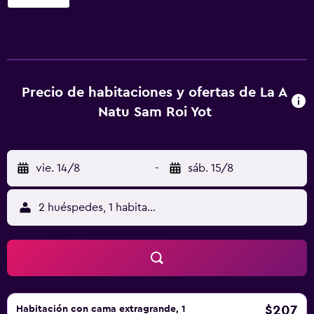
reuniones. La A Natu Sam Roi Yot ofrece 10 alojamientos
con aire acondicionado, artículos del minibar gratis y
botella de agua gratuita. Se ofrece una Smart TV de 40
pulgadas con canales por cable. Los baños están
equipados con bañera o ducha con bañera profunda y
cabezal de ducha tipo lluvia. También disponen de
Precio de habitaciones y ofertas de La A
albornoces, zapatillas y artículos de higiene personal
Natu Sam Roi Yot
gratuitos. Este hotel en Sam Roi Yot ofrece acceso a
Internet wifi gratis. Las habitaciones también incluyen
secador de pelo y cortinas opacas. Se ofrece servicio de
vie. 14/8
-
sáb. 15/8
descubierta nocturno y servicio de limpieza todos los
días. Es posible solicitar masajes en la habitación. Los
servicios de ocio y esparcimiento en este hotel incluyen
2 huéspedes, 1 habitación
una piscina al aire libre y bicicletas gratuitas.
$207
Habitación con cama extragrande, 1