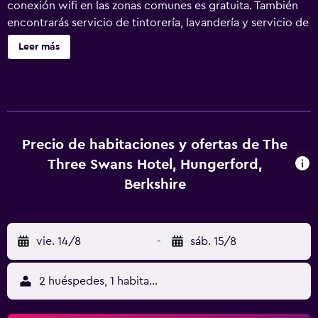
conexión wifi en las zonas comunes es gratuita. También
encontrarás servicio de tintorería, lavandería y servicio de
recepción 24 horas. The Three Swans Hotel, Hungerford,
Leer más
Berkshire ofrece 25 alojamientos con botella de agua
gratuita y secador de pelo. Se ofrece una televisión de
pantalla plana de 32 pulgadas con canales por cable. Los
baños están equipados con bañera o ducha y artículos de
higiene personal gratuitos. Los huéspedes pueden
navegar por la web gracias a nuestro acceso a Internet
Precio de habitaciones y ofertas de The
gratis (por cable y wifi). Los servicios para las personas de
Three Swans Hotel, Hungerford,
negocios incluyen escritorio y teléfono. Las habitaciones
Berkshire
también incluyen tabla de planchar con plancha y cortinas
opacas. Se ofrece servicio de limpieza todos los días.
vie. 14/8
-
sáb. 15/8
2 huéspedes, 1 habitación