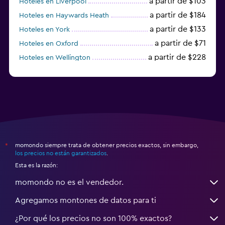
a partir de $103
Hoteles en Liverpool
a partir de $184
Hoteles en Haywards Heath
a partir de $133
Hoteles en York
a partir de $71
Hoteles en Oxford
a partir de $228
Hoteles en Wellington
a partir de $231
Hoteles en Appleby-in-Westmorland
momondo siempre trata de obtener precios exactos, sin embargo,
*
los precios no están garantizados
.
Esta es la razón:
momondo no es el vendedor.
Agregamos montones de datos para ti
¿Por qué los precios no son 100% exactos?