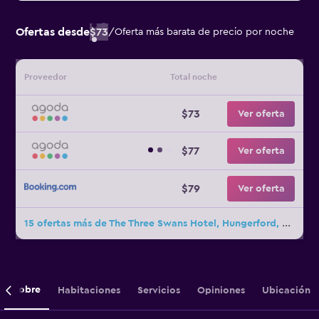
Ofertas desde
$73
/
Oferta más barata de precio por noche
Proveedor
Total noche
$73
Ver oferta
$77
Ver oferta
$79
Ver oferta
15 ofertas más de The Three Swans Hotel, Hungerford, Berkshire
Sobre
Habitaciones
Servicios
Opiniones
Ubicación