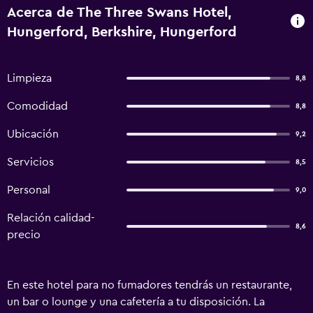
Acerca de The Three Swans Hotel,
Hungerford, Berkshire, Hungerford
Limpieza
8,8
Comodidad
8,8
Ubicación
9,2
Servicios
8,5
Personal
9,0
Relación calidad-
8,6
precio
En este hotel para no fumadores tendrás un restaurante,
un bar o lounge y una cafetería a tu disposición. La