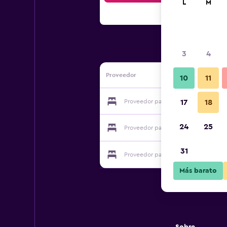
L
M
3
4
Proveedor
10
11
Proveedor para Clarendon Hotel
17
18
24
25
Proveedor para Clarendon Hotel
31
Proveedor para Clarendon Hotel
Más barato
Sobre