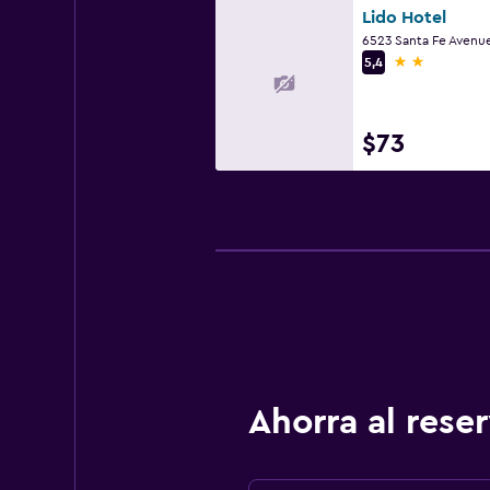
Lido Hotel
2 estrellas
5,4
$73
Ahorra al res