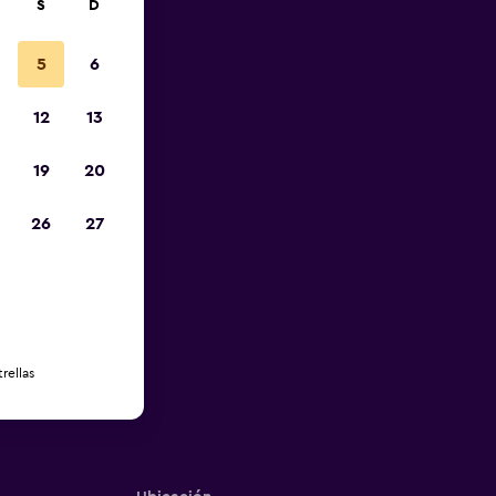
S
D
5
6
12
13
19
20
26
27
rellas