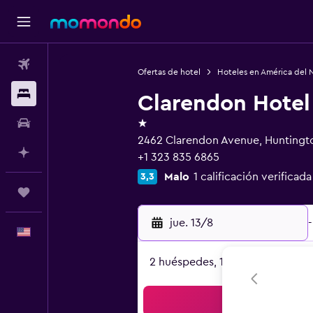
Vuelos
Ofertas de hotel
Hoteles en América del 
Alojamientos
Clarendon Hotel
1 estrella
Autos
2462 Clarendon Avenue, Huntingto
Planifica con IA
+1 323 835 6865
Malo
1 calificación verificada
3,3
Trips
jue. 13/8
-
Español
2 huéspedes, 1 habitación
Bus