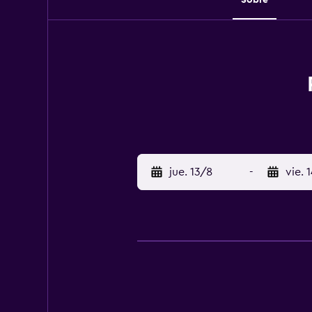
jue. 13/8
-
vie. 