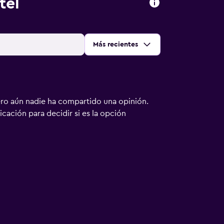
tel
Ordenar por
:
Más recientes
ero aún nadie ha compartido una opinión.
bicación para decidir si es la opción