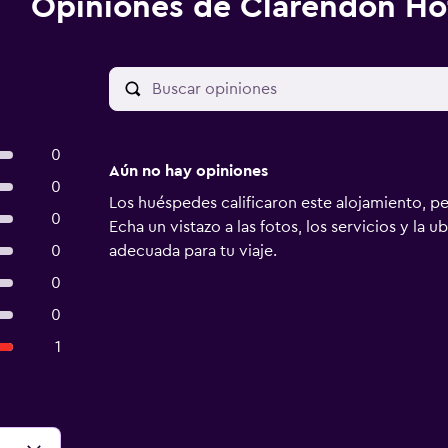
Opiniones de Clarendon Ho
0
Aún no hay opiniones
0
Los huéspedes calificaron este alojamiento, p
0
Echa un vistazo a las fotos, los servicios y la u
0
adecuada para tu viaje.
0
0
1