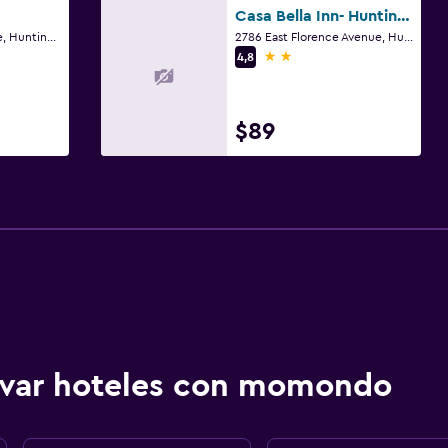
Casa Bella Inn- Huntington Park
6523 Santa Fe Avenue, Huntington Park, CA
2786 East Florence Avenue, Huntington Park, CA
2 estrellas
4,8
$89
ervar hoteles con momondo