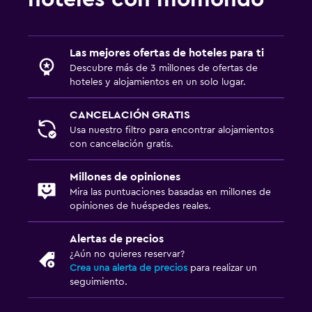
Plancha y tabla de planchar
Zona de trabajo
Las mejores ofertas de hoteles para ti
Fax/fotocopiadora
Descubre más de 3 millones de ofertas de
hoteles y alojamientos en un solo lugar.
Caja fuerte para laptops
Escritorio
CANCELACIÓN GRATIS
Usa nuestro filtro para encontrar alojamientos
con cancelación gratis.
Actividades
Tienda de regalos
Millones de opiniones
Golf
Mira las puntuaciones basadas en millones de
opiniones de huéspedes reales.
Baño
Alertas de precios
Secador de pelo
¿Aún no quieres reservar?
Crea una alerta de precios
para realizar un
seguimiento.
Habitación