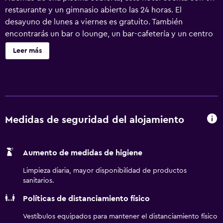
restaurante y un gimnasio abierto las 24 horas. El
desayuno de lunes a viernes es gratuito. También
encontrarás un bar o lounge, un bar-cafetería y un centro
de negocios disponible las 24 horas. Embassy Suites by
Leer más
Hilton Huntsville ofrece 295 alojamientos con caja fuerte
(cabe un portátil) y cafetera y tetera. Estos alojamientos
ofrecen comedor independiente. Se ofrece una televisión
de pantalla plana con canales por cable de suscripción.
Los huéspedes pueden utilizar los siguientes servicios
disponibles en las habitaciones: frigorífico y microondas.
Medidas de seguridad del alojamiento
Los baños están equipados con ducha y bañera
combinadas, artículos de higiene personal de diseño,
Aumento de medidas de higiene
artículos de higiene personal gratuitos y secador de pelo.
Dispone de acceso wifi a Internet en las habitaciones (de
Limpieza diaria, mayor disponibilidad de productos
pago). Entre las comodidades especialmente pensadas
sanitarios.
para las personas en viaje de negocios se incluyen
Políticas de distanciamiento físico
escritorio, periódicos gratuitos entre semana y teléfono.
Se ofrece servicio de limpieza todos los días y es posible
Vestíbulos equipados para mantener el distanciamiento físico