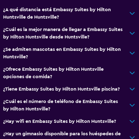
Hipoalergénico
¿A qué distancia está Embassy Suites by Hilton
Estacionamiento accesible
Huntsville de Huntsville?
Habitación hipoalergénica
¿Cuál es la mejor manera de llegar a Embassy Suites
Para no fumadores
by Hilton Huntsville desde Huntsville?
Áreas designadas para fumadores
¿Se admiten mascotas en Embassy Suites by Hilton
Huntsville?
Servicios básicos
Wifi (con cargo)
¿Ofrece Embassy Suites by Hilton Huntsville
opciones de comida?
Wifi disponible en todas las instalaciones
Internet
¿Tiene Embassy Suites by Hilton Huntsville piscina?
Extinguidor
¿Cuál es el número de teléfono de Embassy Suites
Artículos de aseo gratis
by Hilton Huntsville?
Alarma de humo
¿Hay wifi en Embassy Suites by Hilton Huntsville?
Calefacción
¿Hay un gimnasio disponible para los huéspedes de
Aire acondicionado