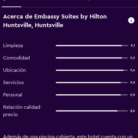
Acerca de Embassy Suites by Hilton
Huntsville, Huntsville
Limpieza
9,1
Comodidad
9,2
Ubicación
9,4
Servicios
9,0
Personal
9,0
Relación calidad-
8,6
precio
Además de una piscina cubierta, este hotel cuenta con un