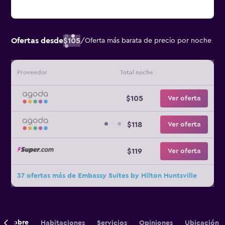
Ofertas desde
$105
/
Oferta más barata de precio por noche
Proveedor
Total noche
$105
Ver oferta
$118
Ver oferta
$119
Ver oferta
37 ofertas más de Embassy Suites by Hilton Huntsville
Sobre
Habitaciones
Servicios
Opiniones
Ubicación