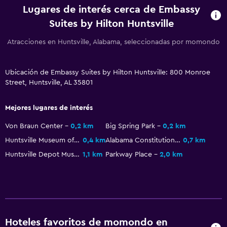
TV
Lugares de interés cerca de Embassy
Suites by Hilton Huntsville
Salud y seguridad
Atracciones en Huntsville, Alabama, seleccionadas por momondo
Limpieza diaria
Botiquín de primeros auxilios
Ubicación de Embassy Suites by Hilton Huntsville: 800 Monroe
Cámaras CCTV en zonas comunes
Street, Huntsville, AL 35801
Cámaras CCTV en el exterior
Mejores lugares de interés
Caja fuerte
Von Braun Center
0,2 km
Big Spring Park
0,2 km
Huntsville Museum of Art
0,4 km
Alabama Constitution Village
0,7 km
Piscina y spa
Huntsville Depot Museum
1,1 km
Parkway Place
2,0 km
Piscina de agua salada
Piscina climatizada
Spa
Piscina (cubierta)
Hoteles favoritos de momondo en