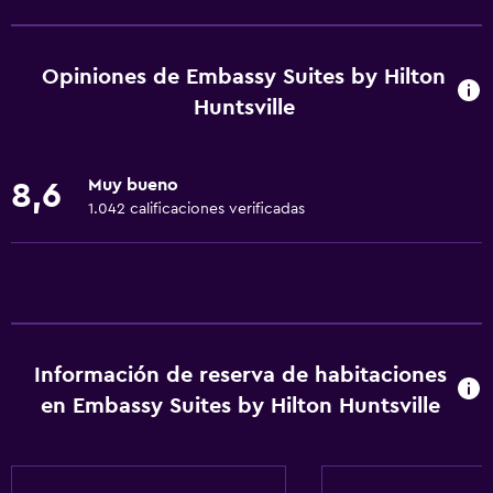
Comedor
Microondas
Opiniones de Embassy Suites by Hilton
Bar de tapas
Huntsville
Restaurante
Bar/lounge
Muy bueno
8,6
Tetera/cafetera
1.042 calificaciones verificadas
Nevera
Cafetera
Máquina expendedora (bebidas)
Máquina expendedora (botanas)
Información de reserva de habitaciones
en Embassy Suites by Hilton Huntsville
Servicios y facilidades
Salas de conferencia
Cajero automático/banco