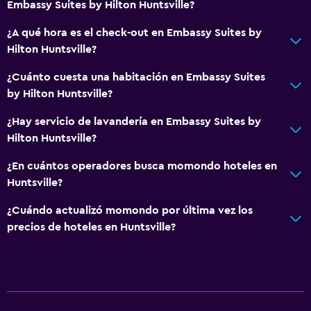
Embassy Suites by Hilton Huntsville?
¿A qué hora es el check-out en Embassy Suites by
General
Hilton Huntsville?
Habitaciones familiares
¿Cuánto cuesta una habitación en Embassy Suites
Zona de estar
by Hilton Huntsville?
Posibilidad de habitaciones conectadas
¿Hay servicio de lavandería en Embassy Suites by
Teléfono
Hilton Huntsville?
Cortina
¿En cuántos operadores busca momondo hoteles en
Espacio de almacenamiento
Huntsville?
Sistema de entretenimiento
¿Cuándo actualizó momondo por última vez los
precios de hoteles en Huntsville?
Radio
TV de pantalla plana
TV por cable o vía satélite
Canales de pago