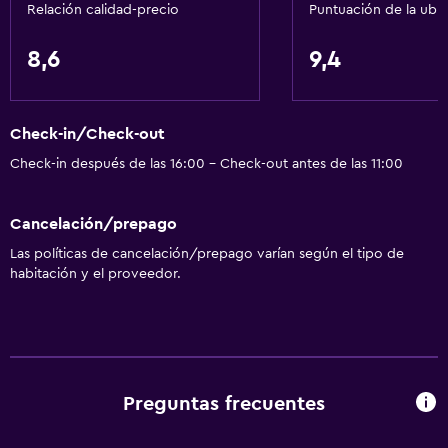
Relación calidad-precio
Puntuación de la ubi
Centro de negocios
Servicio de despertador
8,6
9,4
Servicio de conserjería
Caja fuerte
Check-in/Check-out
Instalaciones para reuniones
Check-in después de las 16:00 - Check-out antes de las 11:00
Servicio de habitaciones
Check-out exprés
Cancelación/prepago
Recepción 24 horas
Las políticas de cancelación/prepago varían según el tipo de
habitación y el proveedor.
Accesibilidad y adecuación
Mascotas permitidas bajo consulta (pueden aplicar cargos
extra)
Accesibilidad
Preguntas frecuentes
Ascensor