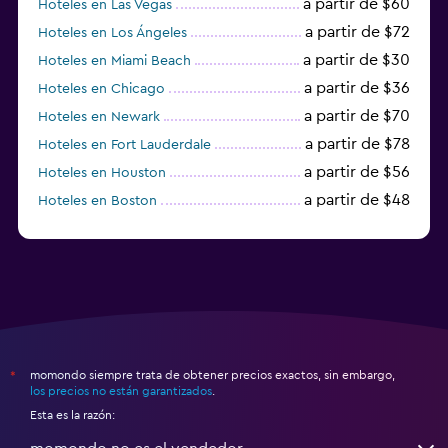
a partir de $60
Hoteles en Las Vegas
a partir de $72
Hoteles en Los Ángeles
a partir de $30
Hoteles en Miami Beach
a partir de $36
Hoteles en Chicago
a partir de $70
Hoteles en Newark
a partir de $78
Hoteles en Fort Lauderdale
a partir de $56
Hoteles en Houston
a partir de $48
Hoteles en Boston
a partir de $71
Hoteles en Tampa
momondo siempre trata de obtener precios exactos, sin embargo,
*
los precios no están garantizados
.
Esta es la razón: