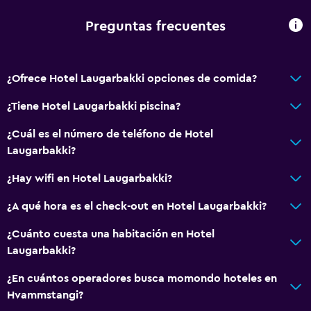
Para no fumadores
Preguntas frecuentes
Almohada sin plumas
Inodoro con barras de apoyo
¿Ofrece Hotel Laugarbakki opciones de comida?
Plantas superiores accesibles por ascensor
¿Tiene Hotel Laugarbakki piscina?
Áreas designadas para fumadores
¿Cuál es el número de teléfono de Hotel
Comedor
Laugarbakki?
Copas
¿Hay wifi en Hotel Laugarbakki?
Tetera eléctrica
¿A qué hora es el check-out en Hotel Laugarbakki?
Minibar
¿Cuánto cuesta una habitación en Hotel
Almuerzos para llevar
Laugarbakki?
Menús para dietas especiales (bajo petición)
¿En cuántos operadores busca momondo hoteles en
Restaurante
Hvammstangi?
Bar/lounge