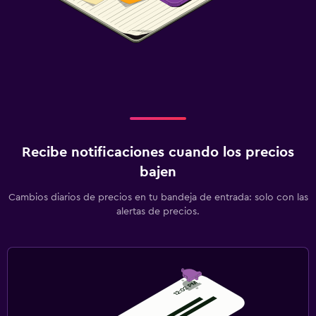
Estacionamiento y transporte
Estacionamiento en la calle
Estacionamiento gratuito
Aire libre
Terraza/patio
Recibe notificaciones cuando los precios
Área de picnic
bajen
Lavandería
Cambios diarios de precios en tu bandeja de entrada: solo con las
alertas de precios.
Lavandería
Servicio de planchado
Piscina y spa
Bañera de hidromasaje