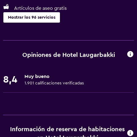
Artículos de aseo gratis
Mostrar los 96 servicios
Servicios básicos
Wifi gratis
Wifi disponible en todas las instalaciones
Opiniones de Hotel Laugarbakki
Internet
Ropa de cama
Muy bueno
8,4
Toallas
1.901 calificaciones verificadas
Extinguidor
Artículos de aseo gratis
Champú
Alarma de humo
Información de reserva de habitaciones
Calefacción