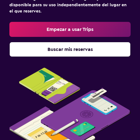
disponible para su uso independientemente del lugar en
Cuna/cama nido disponibles
el que reserves.
Comidas para niños
Empezar a usar Trips
Equipo infantil para zona de juegos al aire libre
Parque infantil
Buscar mis reservas
Zona de trabajo
Fax/fotocopiadora
Smartphone
Escritorio
Salud y seguridad
Limpieza diaria
Botiquín de primeros auxilios
Seguridad las 24 horas