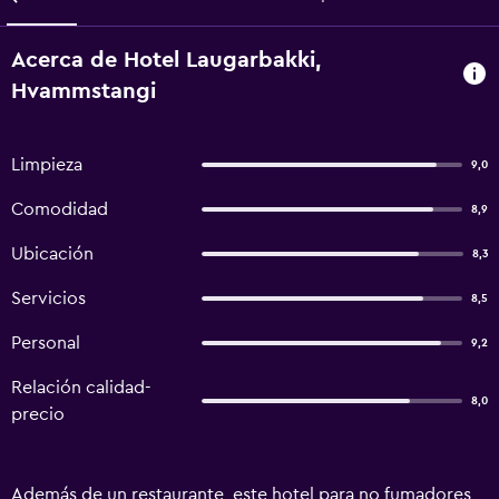
Acerca de Hotel Laugarbakki,
Hvammstangi
Limpieza
9,0
Comodidad
8,9
Ubicación
8,3
Servicios
8,5
Personal
9,2
Relación calidad-
8,0
precio
Además de un restaurante, este hotel para no fumadores