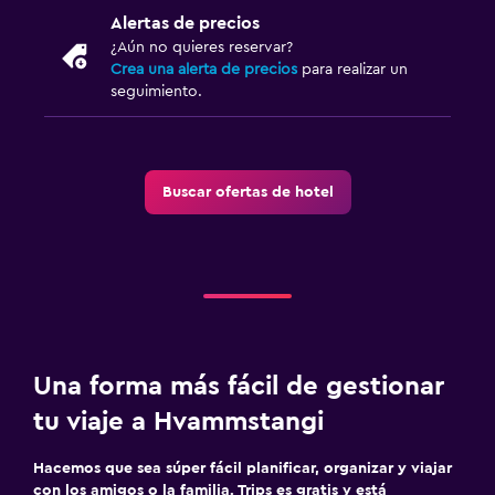
Alertas de precios
Armario o clóset
¿Aún no quieres reservar?
Crea una alerta de precios
para realizar un
Sistema de entretenimiento
seguimiento.
TV de pantalla plana
Sala de estar/TV compartida
Buscar ofertas de hotel
TV por cable o vía satélite
TV
Actividades
Senderismo
Pesca
Una forma más fácil de gestionar
Juegos de mesa/rompecabezas
tu viaje a Hvammstangi
Paseos a caballo
Hacemos que sea súper fácil planificar, organizar y viajar
con los amigos o la familia. Trips es gratis y está
Ideal para familias