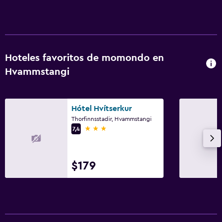
Vista a punto de interés
Vista a la montaña
Espacio de almacenamiento
Hoteles favoritos de momondo en
Baño
Hvammstangi
Ducha
Secador de pelo
Hótel Hvítserkur
Aseo
Thorfinnsstadir, Hvammstangi
3 estrellas
7,4
Bañera al aire libre
Papel higiénico
Albornoz
$179
Baño privado
Ducha italiana
Servicios y facilidades