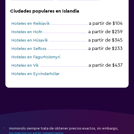
Ciudades populares en Islandia
a partir de $104
Hoteles en Reikiavik
a partir de $259
Hoteles en Hofn
a partir de $345
Hoteles en Húsavík
a partir de $233
Hoteles en Selfoss
Hoteles en Fagurholsmyri
a partir de $437
Hoteles en Vik
Hoteles en Eyvindarhólar
momondo siempre trata de obtener precios exactos, sin embargo,
*
los precios no están garantizados
.