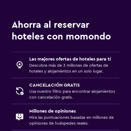
Servicio de despertador
Servicio de conserjería
Ahorra al reservar
Instalaciones para reuniones
hoteles con momondo
Mostrador de información turística
Acceso con llave
Botella de agua
Las mejores ofertas de hoteles para ti
Check-in/check-out privado
Descubre más de 3 millones de ofertas de
hoteles y alojamientos en un solo lugar.
Recepción 24 horas
CANCELACIÓN GRATIS
Habitación
Usa nuestro filtro para encontrar alojamientos
con cancelación gratis.
Camas extralargas (+2 m)
Enchufe cerca de la cama
Millones de opiniones
Mira las puntuaciones basadas en millones de
Sofá cama
opiniones de huéspedes reales.
Perchero