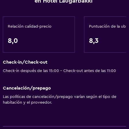
en Hotel Laugarbakki
Adaptador
Gel de ducha
Aire acondicionado
Relación calidad-precio
Puntuación de la ubi
Papeleras
Acondicionador
8,0
8,3
Accesibilidad y adecuación
Check-in/Check-out
Unidad ubicada en la planta baja
Check-in después de las 15:00 - Check-out antes de las 11:00
Unidad accesible para personas en silla de ruedas
Accesibilidad
Cancelación/prepago
Ducha adaptada para silla de ruedas
Las políticas de cancelación/prepago varían según el tipo de
Ascensor
habitación y el proveedor.
Ascensor disponible
Hipoalergénico
Almohada hipoalergénica