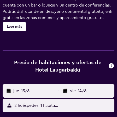
cuenta con un bar o lounge y un centro de conferencias.
Podrás disfrutar de un desayuno continental gratuito, wifi
gratis en las zonas comunes y aparcamiento gratuito.
Otras instalaciones incluyen una cafetería, servicios de
Leer más
conserjería y lavandería. Hotel Laugarbakki ofrece 56
alojamientos con aire acondicionado, albornoces y
secador de pelo. Se ofrece una televisión de pantalla
plana con canales por satélite de suscripción. Los baños
están equipados con ducha con cabezal de ducha tipo
lluvia y artículos de higiene personal gratuitos. Los
Precio de habitaciones y ofertas de
huéspedes pueden navegar por la web gracias a nuestro
Hotel Laugarbakki
acceso a Internet wifi gratis. Se ofrece servicio de
limpieza todos los días. En el alojamiento hay 3 bañeras de
hidromasaje. Se pueden practicar las actividades de ocio
jue. 13/8
-
vie. 14/8
y esparcimiento que se indican más abajo en las
instalaciones o cerca del alojamiento (es posible que se
aplique un recargo).
2 huéspedes, 1 habitación