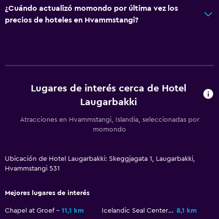
¿Cuándo actualizó momondo por última vez los
Tetera
precios de hoteles en Hvammstangi?
Nevera
La comida se puede entregar en el alojamiento
Cafetera
Máquina expendedora (bebidas)
Lugares de interés cerca de Hotel
Laugarbakki
General
Vista al río
Atracciones en Hvammstangi, Islandia, seleccionadas por
momondo
Habitaciones familiares
Zona de estar
Ubicación de Hotel Laugarbakki: Skeggjagata 1, Laugarbakki,
Piso de parquet o madera noble
Hvammstangi 531
Pantuflas
Mejores lugares de interés
Sofá
Habitaciones insonorizadas
Chapel at Groef
11,1 km
Icelandic Seal Center Museum
8,1 km