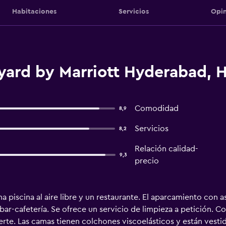
Habitaciones
Servicios
Opin
yard by Marriott Hyderabad, 
Comodidad
8,9
Servicios
8,2
Relación calidad-
9,3
precio
a piscina al aire libre y un restaurante. El aparcamiento con a
bar-cafetería. Se ofrece un servicio de limpieza a petición. 
erte. Las camas tienen colchones viscoelásticos y están vesti