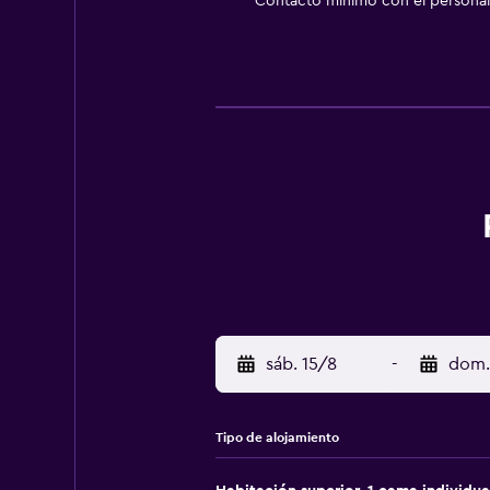
Contacto mínimo con el personal 
sáb. 15/8
-
dom.
Tipo de alojamiento