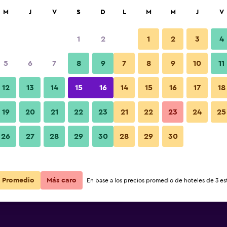
car
M
J
V
S
D
L
M
M
J
V
1
2
1
2
3
4
 barata de precio por noche
5
6
7
8
9
7
8
9
10
11
Lounge
r
Total noche
12
13
14
15
16
14
15
16
17
18
$51
Ver oferta
19
20
21
22
23
21
22
23
24
25
Fotos
26
27
28
29
30
28
29
30
$51
Ver oferta
$52
Ver oferta
Promedio
Más caro
En base a los precios promedio de hoteles de 3 est
riott Hyderabad