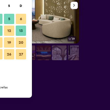
S
D
5
6
12
13
1/39
Baño
19
20
26
27
rellas