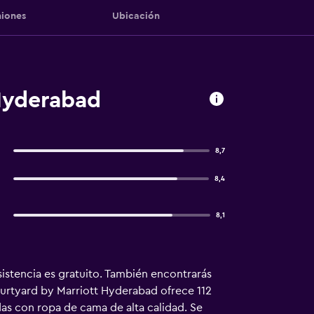
iones
Ubicación
Hyderabad
8,7
8,4
8,1
sistencia es gratuito. También encontrarás
Courtyard by Marriott Hyderabad ofrece 112
das con ropa de cama de alta calidad. Se