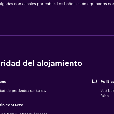
ulgadas con canales por cable. Los baños están equipados con
uitos y secador de pelo. Dispone de acceso por cable y wifi a 
adas para las personas en viaje de negocios se incluyen escr
la de agua gratuita y cafetera y tetera. Se ofrece servicio de
rece servicio de limpieza a petición. Los servicios de ocio y 
gimnasio.
ridad del alojamiento
ene
Polític
idad de productos sanitarios.
Vestíbu
físico
 sin contacto