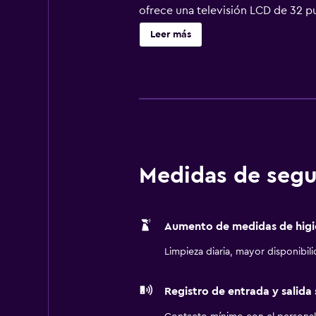
ofrece una televisión LCD de 32 p
artículos de higiene personal grat
Leer más
las comodidades especialmente pens
habitaciones también incluyen botel
solicitar cambio de sábanas. Se of
piscina al aire libre, baño turco y 
Medidas de segu
Aumento de medidas de higi
Limpieza diaria, mayor disponibil
Registro de entrada y salida