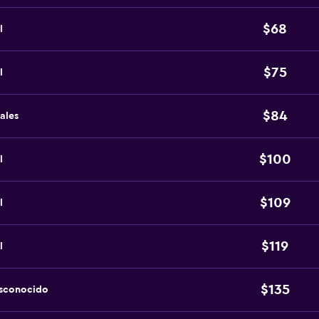
$68
l
$75
l
$84
ales
$100
l
$109
l
$119
l
$135
esconocido