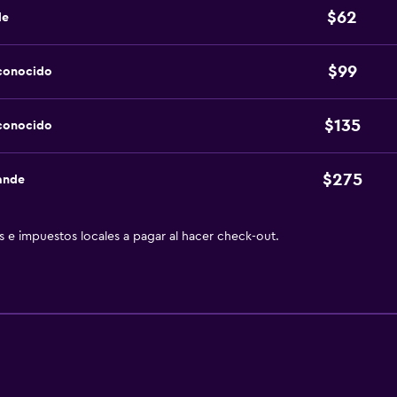
$62
de
$99
sconocido
$135
sconocido
$275
ande
as e impuestos locales a pagar al hacer check-out.