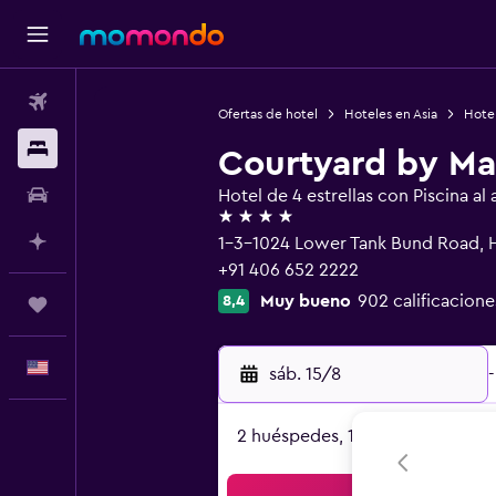
Vuelos
Ofertas de hotel
Hoteles en Asia
Hotel
Alojamientos
Courtyard by Ma
Autos
Hotel de 4 estrellas con Piscina al a
4 estrellas
Planifica con IA
1-3-1024 Lower Tank Bund Road,
+91 406 652 2222
Muy bueno
902 calificacione
8,4
Trips
Español
sáb. 15/8
-
2 huéspedes, 1 habitación