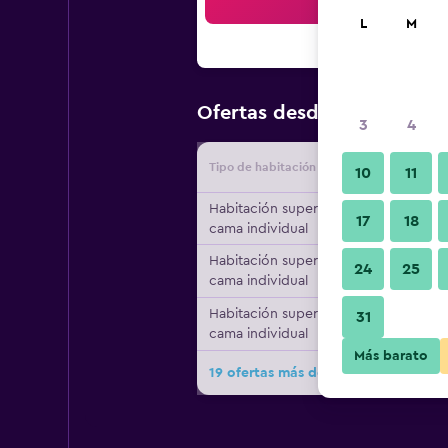
Bus
L
M
$51
Ofertas desde
/
Oferta más
3
4
Tipo de habitación
Proveedo
10
11
Habitación superior, 1
17
18
cama individual
Habitación superior, 1
24
25
cama individual
Habitación superior, 1
31
cama individual
Más barato
19 ofertas más de Courtyard by Mar