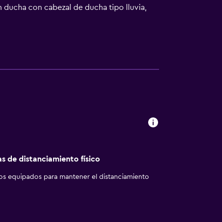
 ducha con cabezal de ducha tipo lluvia,
Internet en las habitaciones (de pago). Entre
itorio, periódicos gratuitos y teléfono. Las
 limpieza todos los días y es posible
esparcimiento en este hotel incluyen una
as de distanciamiento físico
los equipados para mantener el distanciamiento