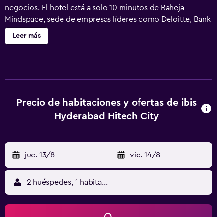
negocios. El hotel está a solo 10 minutos de Raheja
Mindspace, sede de empresas líderes como Deloitte, Bank
of America, IBM, Accenture, JPMorgan, Meta, HSBC y
Leer más
Qualcomm. El hotel, cerca de Cyber Towers, está a 15 min
del centro de convenciones internacional de Hyderabad,
10 min de IKEA Hyderabad, 40 min del aeropuerto
internacional Rajiv Gandhi y cerca del Hospital Medicover
y AIG Hospitals.
Precio de habitaciones y ofertas de ibis
Hyderabad Hitech City
jue. 13/8
-
vie. 14/8
2 huéspedes, 1 habitación