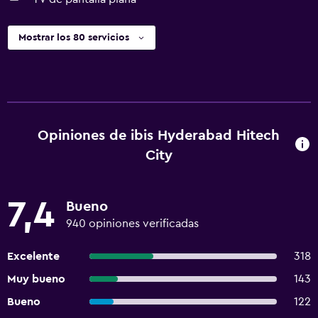
Mostrar los 80 servicios
Opiniones de ibis Hyderabad Hitech
City
7,4
Bueno
940 opiniones verificadas
Excelente
318
Muy bueno
143
Bueno
122