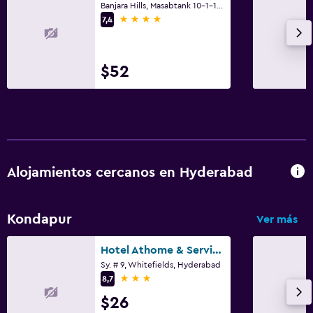
Banjara Hills, Masabtank 10-1-124, Hyderabad
4 estrellas
7,4
$52
Alojamientos cercanos en Hyderabad
Kondapur
Ver más
Hotel Athome & Serviced Apartments by Deccan Serai Hotels
Sy. # 9, Whitefields, Hyderabad
3 estrellas
8,7
$26